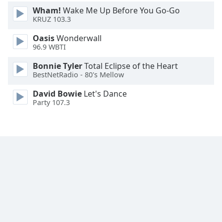
Wham!
Wake Me Up Before You Go-Go
Font
KRUZ 103.3
Family
Oasis
Wonderwall
96.9 WBTI
Reset
Bonnie Tyler
Total Eclipse of the Heart
Done
BestNetRadio - 80's Mellow
Close
Modal
David Bowie
Let's Dance
Dialog
Party 107.3
End
of
dialog
window.