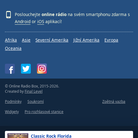
Poslouchejte
online rádio
na svém smartphonu zdarma s
Android
or
iOS
aplikací!
Afrika
Asie
Severní Amerika
Jižní Amerika
Evropa
Oceania
© Online Radio Box, 2015-2026.
Created by
Final Level
Podmínky
Soukromí
Zpětná vazba
Widgety
Pro rozhlasové stanice
Classic Rock Florida