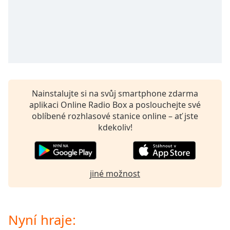
opens
subtitles
settings
dialog
subtitles
off
,
selected
Nainstalujte si na svůj smartphone zdarma
Audio
aplikaci Online Radio Box a poslouchejte své
Track
oblíbené rozhlasové stanice online – ať jste
Picture-
kdekoliv!
in-
Picture
Fullscreen
This
is
jiné možnost
a
modal
window.
Nyní hraje: