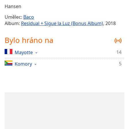
Remaining
Hansen
Time
-
Umělec:
Baco
-:-
Album:
Residual + Sigue la Luz (Bonus Album)
, 2018
1x
Bylo hráno na
Playback
Rate
14
Mayotte
Chapters
5
Chapters
Komory
Descriptions
descriptions
off
,
selected
Subtitles
subtitles
settings
,