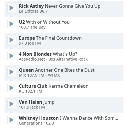
Color
Rick Astley
Never Gonna Give You Up
La Exitosa 98.7
Opacity
U2
With or Without You
100.7 The Bay
Caption
Europe
The Final Countdown
Area
97.3 Joe FM
Background
Color
4 Non Blondes
What's Up?
AceRadio.Net - 90s Alternative Rock
Opacity
Queen
Another One Bites the Dust
Mix 107.9 FM - WFMX
Font
Culture Club
Karma Chameleon
KC 102.1 FM
Size
Van Halen
Jump
101.9 Jack FM
Text
Edge
Whitney Houston
I Wanna Dance With Somebody
Style
Generations 102.3