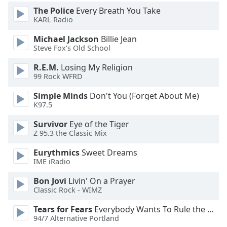
Beginning
The Police
Every Breath You Take
of
KARL Radio
dialog
window.
Michael Jackson
Billie Jean
Escape
Steve Fox's Old School
will
R.E.M.
Losing My Religion
cancel
99 Rock WFRD
and
close
Simple Minds
Don't You (Forget About Me)
the
K97.5
window.
Survivor
Eye of the Tiger
Z 95.3 the Classic Mix
Text
Color
Eurythmics
Sweet Dreams
IME iRadio
Opacity
Bon Jovi
Livin' On a Prayer
Classic Rock - WIMZ
Text
Tears for Fears
Everybody Wants To Rule the World
Background
94/7 Alternative Portland