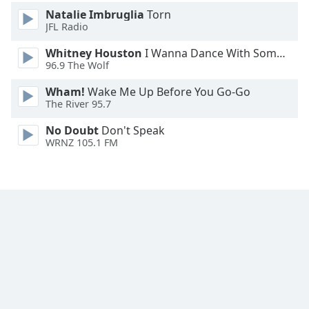
Natalie Imbruglia
Torn
Font
JFL Radio
Family
Whitney Houston
I Wanna Dance With Somebody
96.9 The Wolf
Reset
Wham!
Wake Me Up Before You Go-Go
Done
The River 95.7
Close
Modal
No Doubt
Don't Speak
Dialog
WRNZ 105.1 FM
End
of
dialog
window.