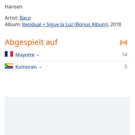
Remaining
Hansen
Time
-
Artist:
Baco
-:-
Album:
Residual + Sigue la Luz (Bonus Album)
, 2018
1x
Abgespielt auf
Playback
Rate
14
Mayotte
Chapters
5
Chapters
Komoren
Descriptions
descriptions
off
,
selected
Subtitles
subtitles
settings
,