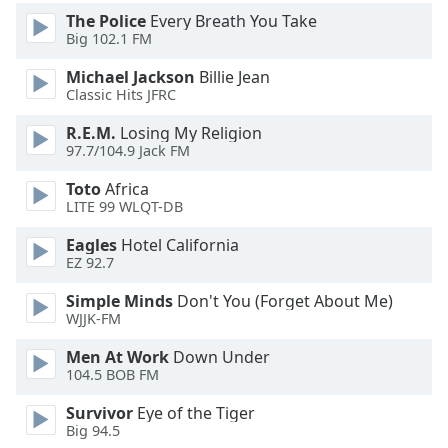
Beginning
The Police
Every Breath You Take
of
Big 102.1 FM
dialog
window.
Michael Jackson
Billie Jean
Escape
Classic Hits JFRC
will
R.E.M.
Losing My Religion
cancel
97.7/104.9 Jack FM
and
close
Toto
Africa
the
LITE 99 WLQT-DB
window.
Eagles
Hotel California
EZ 92.7
Text
Color
Simple Minds
Don't You (Forget About Me)
WJJK-FM
Opacity
Men At Work
Down Under
104.5 BOB FM
Text
Survivor
Eye of the Tiger
Background
Big 94.5