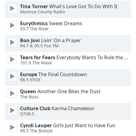
Color
Tina Turner
What's Love Got To Do With It
Monroe County Radio
Opacity
Eurythmics
Sweet Dreams
93.7 The River
Caption
Bon Jovi
Livin' On a Prayer
Area
94.7 & 95.5 Fox FM
Background
Color
Tears for Fears
Everybody Wants To Rule the World
101.9 The Wave
Opacity
Europe
The Final Countdown
98.5 KFOX
Font
Queen
Another One Bites the Dust
The Boss
Size
Culture Club
Karma Chameleon
Q106.5
Text
Edge
Cyndi Lauper
Girls Just Want to Have Fun
Style
99.5 The Breeze