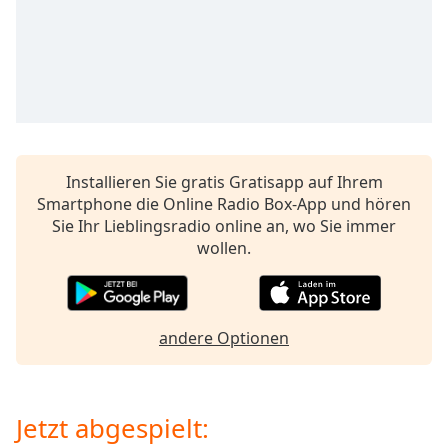
opens
subtitles
settings
dialog
subtitles
off
,
selected
Installieren Sie gratis Gratisapp auf Ihrem
Audio
Smartphone die Online Radio Box-App und hören
Track
Sie Ihr Lieblingsradio online an, wo Sie immer
Picture-
wollen.
in-
Picture
Fullscreen
This
is
andere Optionen
a
modal
window.
Jetzt abgespielt: