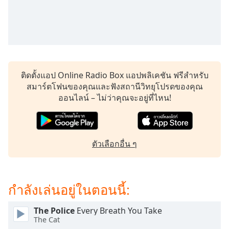
subtitles
settings
dialog
subtitles
off
,
selected
ติดตั้งแอป Online Radio Box แอปพลิเคชัน ฟรีสำหรับ
Audio
สมาร์ตโฟนของคุณและฟังสถานีวิทยุโปรดของคุณ
Track
ออนไลน์ – ไม่ว่าคุณจะอยู่ที่ไหน!
Picture-
in-
Picture
Fullscreen
This
ตัวเลือกอื่น ๆ
is
a
modal
กำลังเล่นอยู่ในตอนนี้:
window.
The Police
Every Breath You Take
Beginning
The Cat
of