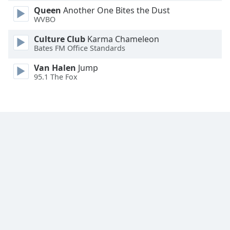
Queen
Another One Bites the Dust
Family
WVBO
Culture Club
Karma Chameleon
Reset
Bates FM Office Standards
Done
Close
Van Halen
Jump
Modal
95.1 The Fox
Dialog
End
of
dialog
window.