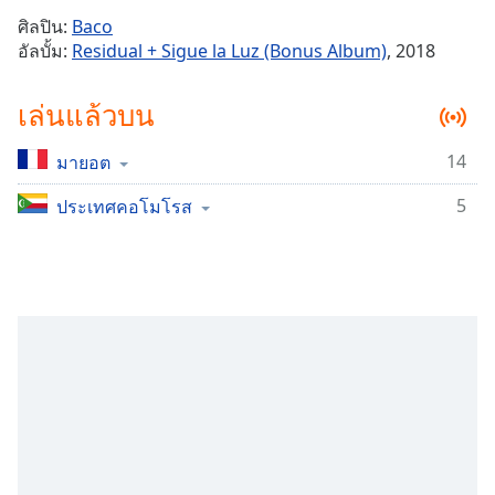
Time
-
ศิลปิน:
Baco
-:-
อัลบั้ม:
Residual + Sigue la Luz (Bonus Album)
, 2018
1x
เล่นแล้วบน
Playback
Rate
14
มายอต
Chapters
5
Chapters
ประเทศคอโมโรส
Descriptions
descriptions
off
,
selected
Subtitles
subtitles
settings
,
opens