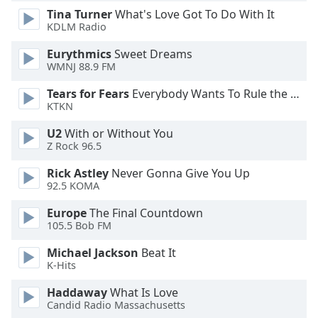
Tina Turner
What's Love Got To Do With It
Opacity
KDLM Radio
Eurythmics
Sweet Dreams
Caption
WMNJ 88.9 FM
Area
Background
Tears for Fears
Everybody Wants To Rule the World
Color
KTKN
U2
With or Without You
Opacity
Z Rock 96.5
Rick Astley
Never Gonna Give You Up
92.5 KOMA
Font
Size
Europe
The Final Countdown
105.5 Bob FM
Text
Michael Jackson
Beat It
Edge
K-Hits
Style
Haddaway
What Is Love
Candid Radio Massachusetts
Font