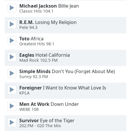
dialog
Michael Jackson
Billie Jean
window.
Classic Hits 104.1
Escape
R.E.M.
Losing My Religion
will
Pete 94.3
cancel
and
Toto
Africa
close
Greatest Hits 98.1
the
window.
Eagles
Hotel California
Mad Rock 102.5 FM
Text
Simple Minds
Don't You (Forget About Me)
Color
Sunny 92.3 FM
Foreigner
I Want to Know What Love Is
Opacity
KPLA
Men At Work
Down Under
Text
WEBE 108
Background
Survivor
Eye of the Tiger
Color
202.FM - 020 The Mix