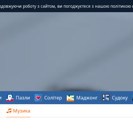
одовжуючи роботу з сайтом, ви погоджуєтеся з нашою політикою 
и
Пазли
Солітер
Маджонг
Судоку
Музика