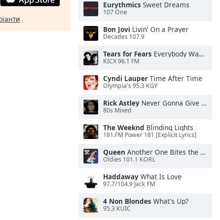
Eurythmics
Sweet Dreams
107 One
ріанти
Bon Jovi
Livin' On a Prayer
Decades 107.9
Tears for Fears
Everybody Wants To Rule the World
KICX 96.1 FM
Cyndi Lauper
Time After Time
Olympia's 95.3 KGY
Rick Astley
Never Gonna Give You Up
80s Mixed
The Weeknd
Blinding Lights
181.FM Power 181 [Explicit Lyrics]
Queen
Another One Bites the Dust
Oldies 101.1 KORL
Haddaway
What Is Love
97.7/104.9 Jack FM
4 Non Blondes
What's Up?
95.3 KUIC