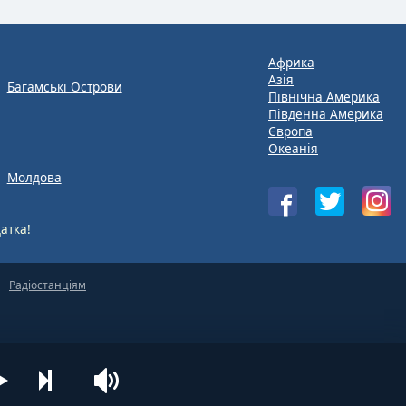
Африка
Азія
Багамські Острови
Північна Америка
Південна Америка
Європа
Океанія
Молдова
атка!
Радіостанціям