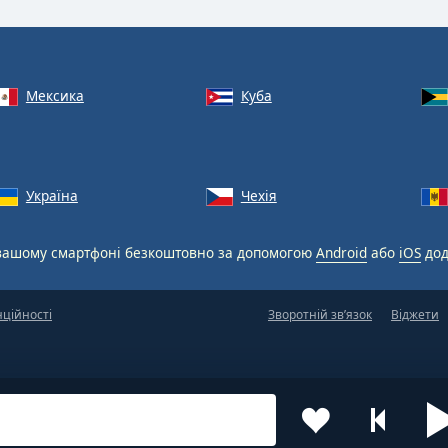
Мексика
Куба
Україна
Чехія
вашому смартфоні безкоштовно за допомогою
Android
або
iOS
дод
нційності
Зворотній зв’язок
Віджети