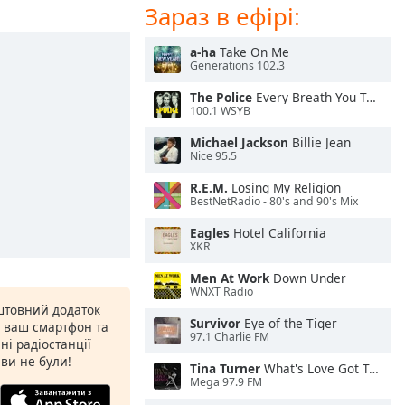
Зараз в ефірі:
a-ha
Take On Me
Generations 102.3
The Police
Every Breath You Take
100.1 WSYB
Michael Jackson
Billie Jean
Nice 95.5
R.E.M.
Losing My Religion
BestNetRadio - 80's and 90's Mix
Eagles
Hotel California
XKR
Men At Work
Down Under
WNXT Radio
штовний додаток
Survivor
Eye of the Tiger
а ваш смартфон та
97.1 Charlie FM
ні радіостанції
 ви не були!
Tina Turner
What's Love Got To Do With It
Mega 97.9 FM