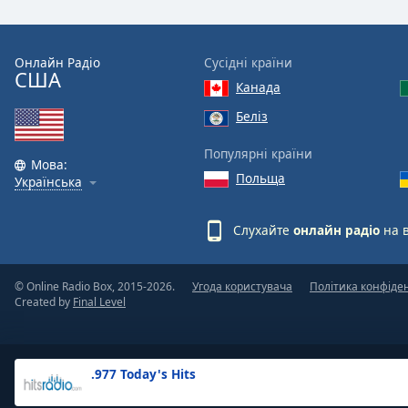
the
window.
Онлайн Радіо
Сусідні країни
США
Text
Канада
Color
Беліз
Opacity
Популярні країни
Мова:
Польща
Українська
Text
Background
Слухайте
онлайн радіо
на 
Color
© Online Radio Box, 2015-2026.
Угода користувача
Політика конфіде
Opacity
Created by
Final Level
Caption
Area
.977 Today's Hits
Background