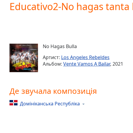
Current
Educativo2-No hagas tanta 
Time
0:00
/
Duration
-:-
Loaded
:
0.00%
0:00
No Hagas Bulla
Stream
Type
LIVE
Артист:
Los Angeles Rebeldes
Seek to
Альбом:
Vente Vamos A Bailar
, 2021
live,
currently
behind
live
LIVE
Remaining
Де звучала композиція
Time
-
-:-
Домініканська Республіка
1x
Playback
Rate