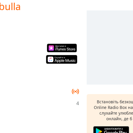
bulla
Встановіть безко
4
Online Radio Box н
слухайте улюбле
онлайн, де б