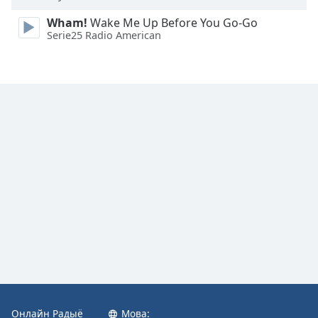
Wham!
Wake Me Up Before You Go-Go
Font
Serie25 Radio American
Family
Reset
Done
Close
Modal
Dialog
End
of
dialog
window.
Онлайн Радыё
Мова: