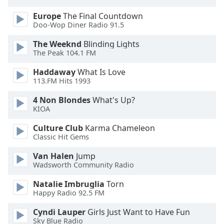
Color
Europe
The Final Countdown
Doo-Wop Diner Radio 91.5
Opacity
The Weeknd
Blinding Lights
The Peak 104.1 FM
Caption
Area
Haddaway
What Is Love
Background
113.FM Hits 1993
Color
4 Non Blondes
What's Up?
KIOA
Opacity
Culture Club
Karma Chameleon
Classic Hit Gems
Font
Van Halen
Jump
Size
Wadsworth Community Radio
Natalie Imbruglia
Torn
Text
Happy Radio 92.5 FM
Edge
Style
Cyndi Lauper
Girls Just Want to Have Fun
Sky Blue Radio