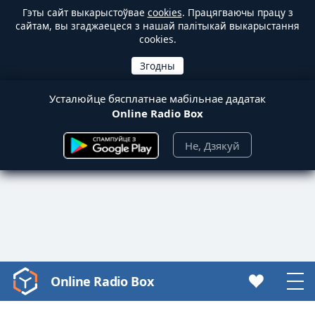
Гэты сайт выкарыстоўвае
cookies
. Працягваючы працу з
сайтам, вы згаджаецеся з нашай палітыкай выкарыстання
cookies.
Усталюйце бясплатнае мабільнае дадатак
Online Radio Box
Не, Дзякуй
Online Radio Box
Video
Player