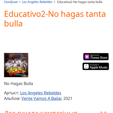
is
Галоўная
Los Angeles Rebeldes
Educativo2-No hagas tanta bulla
loading.
Educativo2-No hagas tanta
Play
Video
bulla
Play
Skip
Backward
Skip
Forward
Mute
Current
Time
0:00
/
Duration
-:-
Loaded
:
0.00%
No Hagas Bulla
Stream
Type
LIVE
Артыст:
Los Angeles Rebeldes
Seek to
Альбом:
Vente Vamos A Bailar
, 2021
live,
currently
behind
live
LIVE