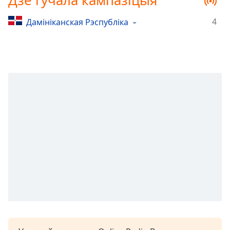
Дзе гучала кампазіцыя
Remaining
Time
-
4
Дамініканская Рэспубліка
-:-
1x
Playback
Rate
Chapters
Chapters
Descriptions
descriptions
off
,
selected
Subtitles
subtitles
settings
,