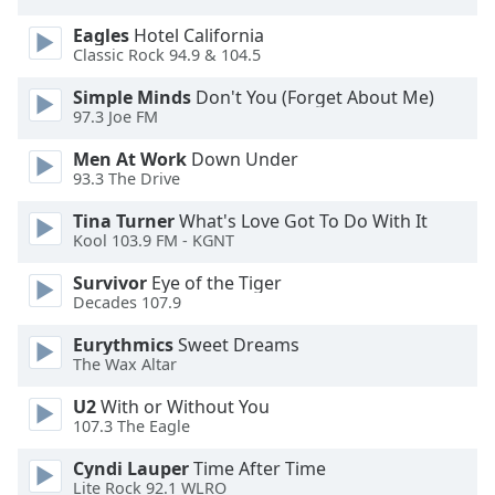
Beginning
of
Eagles
Hotel California
dialog
Classic Rock 94.9 & 104.5
window.
Simple Minds
Don't You (Forget About Me)
Escape
97.3 Joe FM
will
cancel
Men At Work
Down Under
and
93.3 The Drive
close
the
Tina Turner
What's Love Got To Do With It
Kool 103.9 FM - KGNT
window.
Survivor
Eye of the Tiger
Text
Decades 107.9
Color
Eurythmics
Sweet Dreams
The Wax Altar
Opacity
U2
With or Without You
107.3 The Eagle
Text
Cyndi Lauper
Time After Time
Background
Lite Rock 92.1 WLRO