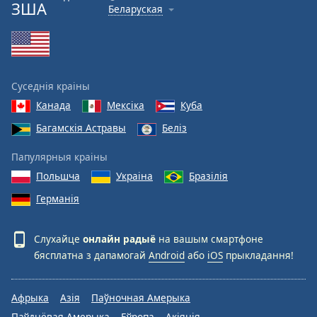
ЗША
Беларуская
Суседнія краіны
Канада
Мексіка
Куба
Багамскія Астравы
Беліз
Папулярныя краіны
Польшча
Украіна
Бразілія
Германія
Слухайце
онлайн радыё
на вашым смартфоне
бясплатна з дапамогай
Android
або
iOS
прыкладання!
Афрыка
Азія
Паўночная Амерыка
Паўднёвая Амерыка
Еўропа
Акіянія