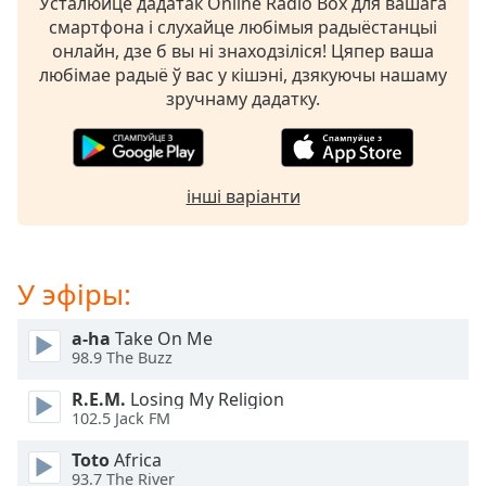
Усталюйце дадатак Online Radio Box для вашага
opens
смартфона і слухайце любімыя радыёстанцыі
subtitles
онлайн, дзе б вы ні знаходзіліся! Цяпер ваша
settings
любімае радыё ў вас у кішэні, дзякуючы нашаму
dialog
зручнаму дадатку.
subtitles
off
,
selected
інші варіанти
Audio
Track
Picture-
in-
У эфіры:
Picture
Fullscreen
a-ha
Take On Me
This
98.9 The Buzz
is
a
R.E.M.
Losing My Religion
modal
102.5 Jack FM
window.
Toto
Africa
93.7 The River