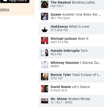
The Weeknd
Blinding Lights
Hot 104.7
opties
Queen
Another One Bites the Dust
98.7 The Spot
Haddaway
What Is Love
97.5 Bob FM
Michael Jackson
Beat It
HOT 97.5 FM
Natalie Imbruglia
Torn
WLS-FM
Whitney Houston
I Wanna Dance With Somebody
WVBO
Bonnie Tyler
Total Eclipse of the Heart
GTO 107
David Bowie
Let's Dance
K-Dock 92.9
Mr. Mister
Broken Wings
SC 103.1 - WVSC