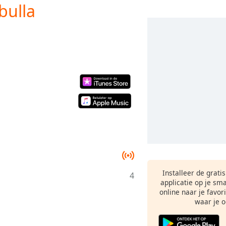
bulla
Installeer de grati
4
applicatie op je sm
online naar je favor
waar je o