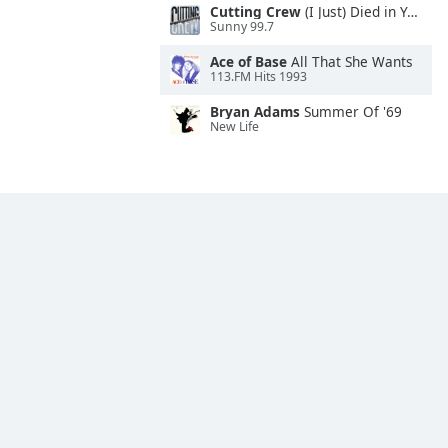
Cutting Crew
(I Just) Died in Your Arms
Sunny 99.7
Ace of Base
All That She Wants
113.FM Hits 1993
Bryan Adams
Summer Of '69
New Life