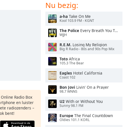
Nu bezig:
a-ha
Take On Me
Kool 103.9 FM - KGNT
The Police
Every Breath You Take
WJJH
R.E.M.
Losing My Religion
Big R Radio - 80s and 90s Pop Mix
Toto
Africa
105.3 The Bear
Eagles
Hotel California
Coast 102
Bon Jovi
Livin' On a Prayer
98.7 WNNS
s Online Radio Box
U2
With or Without You
artphone en luister
Sunny 98.1 FM
iete radiozenders –
ok bent!
Europe
The Final Countdown
Oldies 101.1 KORL