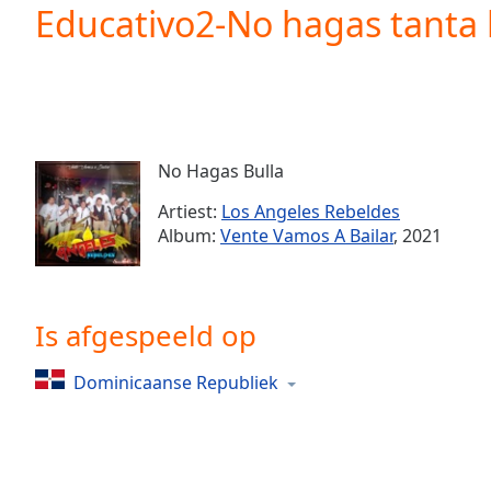
Current
Educativo2-No hagas tanta 
Time
0:00
/
Duration
-:-
Loaded
:
0.00%
0:00
No Hagas Bulla
Stream
Type
LIVE
Artiest:
Los Angeles Rebeldes
Seek to
Album:
Vente Vamos A Bailar
, 2021
live,
currently
behind
live
LIVE
Remaining
Is afgespeeld op
Time
-
-:-
Dominicaanse Republiek
1x
Playback
Rate