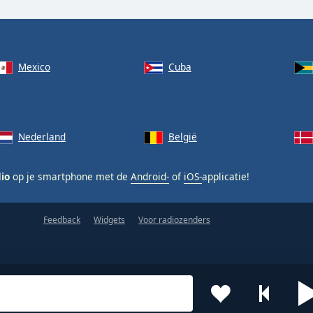
Mexico
Cuba
Nederland
België
dio
op je smartphone met de
Android-
of
iOS-
applicatie!
Feedback
Widgets
Voor radiozenders