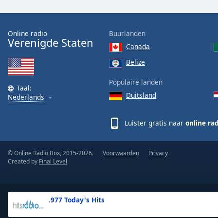
the
window.
Online radio
Buurlanden
Verenigde Staten
Text
Canada
Color
Belize
Opacity
Populaire landen
Taal:
Duitsland
Nederlands
Text
Background
Luister gratis naar
online ra
Color
© Online Radio Box, 2015-2026.
Voorwaarden
Privacy
Opacity
Created by
Final Level
Caption
Area
.977 Today's Hits
Background