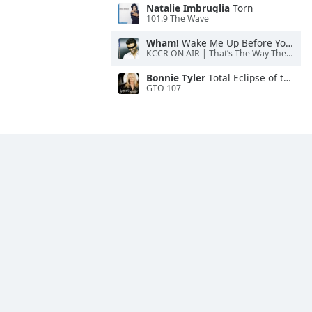
Natalie Imbruglia
Torn
101.9 The Wave
Wham!
Wake Me Up Before You Go-Go
KCCR ON AIR | That’s The Way The Cookie Crumbles
Bonnie Tyler
Total Eclipse of the Heart
GTO 107