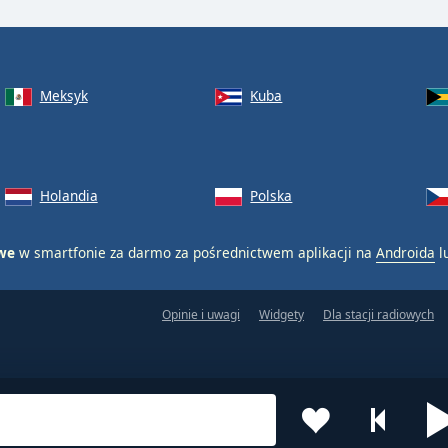
Meksyk
Kuba
Holandia
Polska
owe
w smartfonie za darmo za pośrednictwem aplikacji na
Androida
l
Opinie i uwagi
Widgety
Dla stacji radiowych