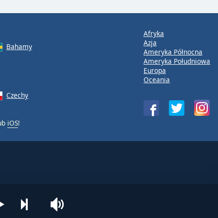
Afryka
Azja
Bahamy
Ameryka Północna
Ameryka Południowa
Europa
Oceania
Czechy
ub
iOS
!