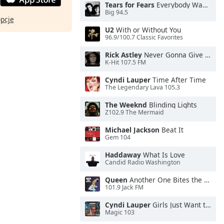
Tears for Fears
Everybody Wants To Rule the World
Big 94.5
opcje
U2
With or Without You
96.9/100.7 Classic Favorites
Rick Astley
Never Gonna Give You Up
K-Hit 107.5 FM
Cyndi Lauper
Time After Time
The Legendary Lava 105.3
The Weeknd
Blinding Lights
Z102.9 The Mermaid
Michael Jackson
Beat It
Gem 104
Haddaway
What Is Love
Candid Radio Washington
Queen
Another One Bites the Dust
101.9 Jack FM
Cyndi Lauper
Girls Just Want to Have Fun
Magic 103