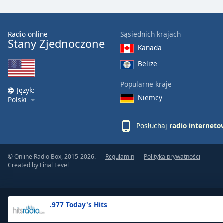
the
window.
Radio online
Sąsiednich krajach
Stany Zjednoczone
Text
Kanada
Color
Belize
Opacity
Popularne kraje
Język:
Niemcy
Polski
Text
Background
Posłuchaj
radio internet
Color
© Online Radio Box, 2015-2026.
Regulamin
Polityka prywatności
Opacity
Created by
Final Level
Caption
Area
.977 Today's Hits
Background