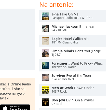
Na antenie:
a-ha
Take On Me
Passport Radio 103-7 & 102-1
Michael Jackson
Billie Jean
94.7 KUMU
Eagles
Hotel California
181.FM Classic Hits
Simple Minds
Don't You (Forget About Me)
TJ 98.7
Foreigner
I Want to Know What Love Is
Throwback Radio
Survivor
Eye of the Tiger
Classic Hits 99.3
ikację Online Radio
Men At Work
Down Under
rtfonu i słuchaj
103.7 Rock
 radiowe na żywo
lwiek!
Bon Jovi
Livin' On a Prayer
97 Rock