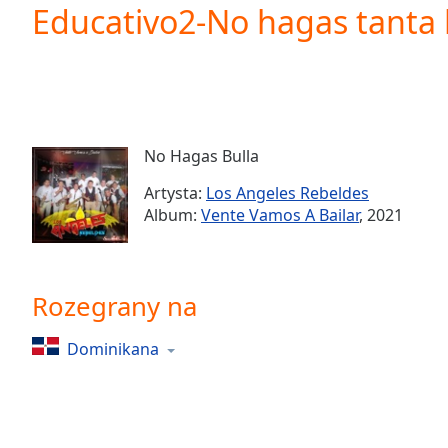
Current
Educativo2-No hagas tanta 
Time
0:00
/
Duration
-:-
Loaded
:
0.00%
0:00
No Hagas Bulla
Stream
Type
LIVE
Artysta:
Los Angeles Rebeldes
Seek to
Album:
Vente Vamos A Bailar
, 2021
live,
currently
behind
live
LIVE
Remaining
Rozegrany na
Time
-
-:-
Dominikana
1x
Playback
Rate