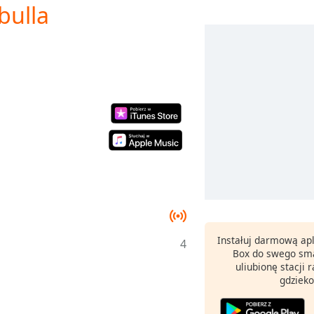
bulla
Instałuj darmową apl
4
Box do swego sma
uliubionę stacji
gdzieko