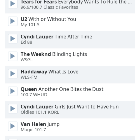
Tears for Fears
Everybody Wants To Rule the World
96.9/100.7 Classic Favorites
Font
Family
U2
With or Without You
My 101.5
Cyndi Lauper
Time After Time
Reset
Ed 88
Done
Close
The Weeknd
Blinding Lights
Modal
WSGL
Dialog
End
Haddaway
What Is Love
of
WLS-FM
dialog
window.
Queen
Another One Bites the Dust
100.7 WHUD
Cyndi Lauper
Girls Just Want to Have Fun
Oldies 101.1 KORL
Van Halen
Jump
Magic 101.7