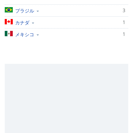
opens
3
ブラジル
subtitles
settings
1
カナダ
dialog
subtitles
1
メキシコ
off
,
selected
Audio
Track
Picture-
in-
Picture
Fullscreen
This
is
a
modal
window.