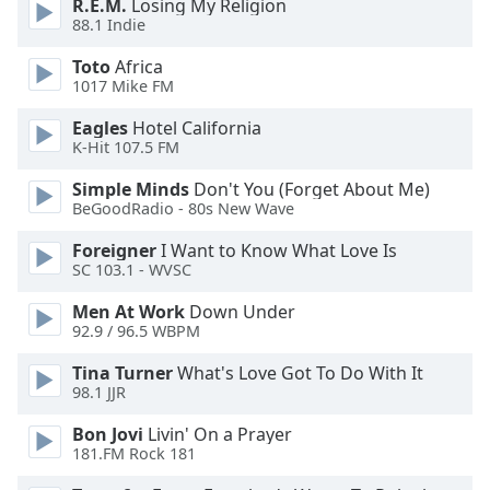
Color
R.E.M.
Losing My Religion
88.1 Indie
Opacity
Toto
Africa
1017 Mike FM
Eagles
Hotel California
Caption
K-Hit 107.5 FM
Area
Background
Simple Minds
Don't You (Forget About Me)
Color
BeGoodRadio - 80s New Wave
Foreigner
I Want to Know What Love Is
Opacity
SC 103.1 - WVSC
Men At Work
Down Under
Font
92.9 / 96.5 WBPM
Size
Tina Turner
What's Love Got To Do With It
98.1 JJR
Text
Bon Jovi
Livin' On a Prayer
Edge
181.FM Rock 181
Style