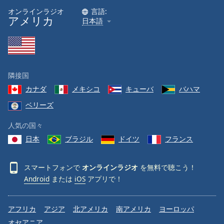
オンラインラジオ
言語:
アメリカ
日本語
隣接国
カナダ
メキシコ
キューバ
バハマ
ベリーズ
人気の国々
日本
ブラジル
ドイツ
フランス
スマートフォンで
オンラインラジオ
を無料で聴こう！
Android
または
iOS
アプリで！
アフリカ
アジア
北アメリカ
南アメリカ
ヨーロッパ
オセアニア