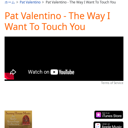
is
ホーム
Pat Valentino
Pat Valentino - The Way I Want To Touch You
loading.
Pat Valentino - The Way I
Play
Video
Want To Touch You
Play
Skip
Backward
Skip
Forward
Mute
Current
Time
0:00
/
Duration
-:-
Terms of Service
Loaded
:
0.00%
Stream
Type
LIVE
Seek to
live,
currently
behind
live
LIVE