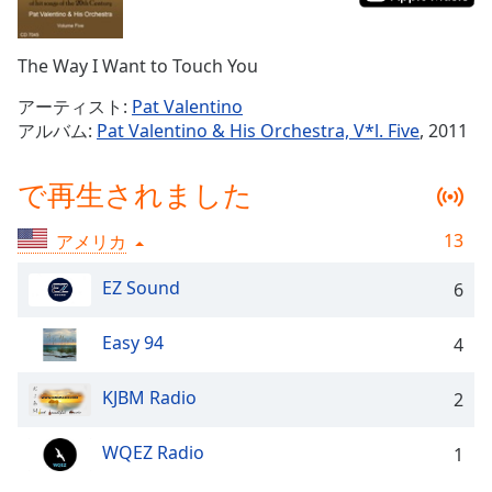
Remaining
Time
-
The Way I Want to Touch You
-:-
アーティスト:
Pat Valentino
1x
アルバム:
Pat Valentino & His Orchestra, V*l. Five
, 2011
Playback
Rate
で再生されました
Chapters
13
アメリカ
Chapters
EZ Sound
6
Descriptions
descriptions
Easy 94
4
off
,
selected
KJBM Radio
2
Subtitles
WQEZ Radio
1
subtitles
settings
,