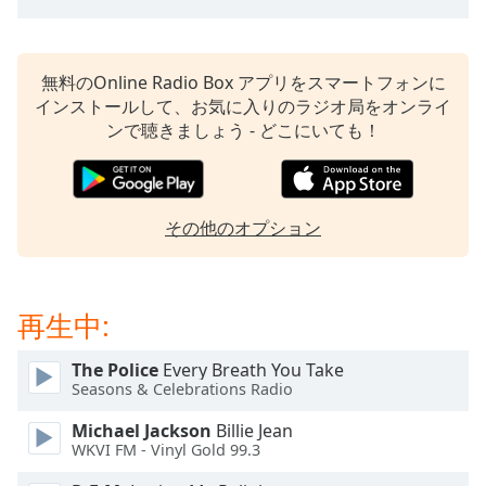
Beginning
of
dialog
window.
無料のOnline Radio Box アプリをスマートフォンに
Escape
インストールして、お気に入りのラジオ局をオンライ
will
ンで聴きましょう - どこにいても！
cancel
and
close
the
その他のオプション
window.
Text
Color
再生中:
The Police
Every Breath You Take
Opacity
Seasons & Celebrations Radio
Michael Jackson
Billie Jean
Text
WKVI FM - Vinyl Gold 99.3
Background