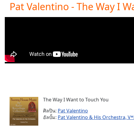
Current
Pat Valentino - The Way I W
Time
0:00
/
Duration
-:-
Loaded
:
0.00%
0:00
Stream
Type
LIVE
Seek to
live,
currently
behind
live
LIVE
Remaining
Time
-
-:-
The Way I Want to Touch You
ศิลปิน:
Pat Valentino
1x
อัลบั้ม:
Pat Valentino & His Orchestra, V*l
Playback
Rate