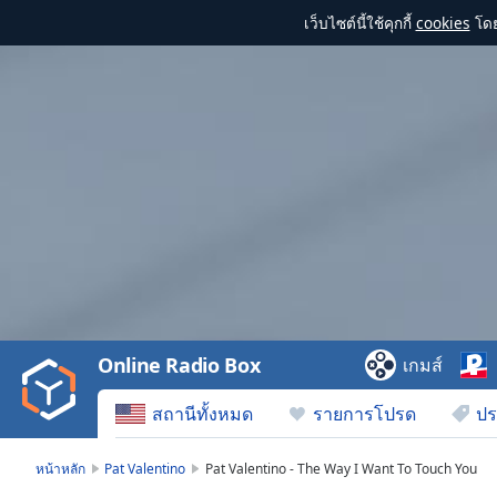
เว็บไซต์นี้ใช้คุกกี้
cookies
โดย
Video
Player
is
loading.
Play
Video
Online Radio Box
เกมส์
Play
Skip
สถานีทั้งหมด
รายการโปรด
ปร
Backward
Skip
Forward
หน้าหลัก
Pat Valentino
Pat Valentino - The Way I Want To Touch You
Mute