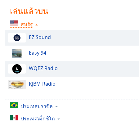
Chapters
เล่นแล้วบน
Chapters
สหรัฐ
Descriptions
descriptions
EZ Sound
off
,
selected
Easy 94
Subtitles
WQEZ Radio
subtitles
settings
,
KJBM Radio
opens
subtitles
settings
ประเทศบราซิล
dialog
subtitles
ประเทศเม็กซิโก
off
,
selected