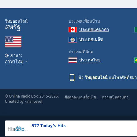
the
window.
วิทยุออนไลน์
ประเทศเพื่อนบ้าน
สหรัฐ
Text
ประเทศแคนาดา
Color
ประเทศเบลีซ
Opacity
ประเทศที่นิยม
ภาษา:
ประเทศไทย
ภาษาไทย
Text
Background
ฟัง
วิทยุออนไลน์
บนโทรศัพท์สมา
Color
© Online Radio Box, 2015-2026.
ข้อตกลงและเงื่อนไข
ความเป็นส่วนตัว
Opacity
Created by
Final Level
Caption
Area
.977 Today's Hits
Background