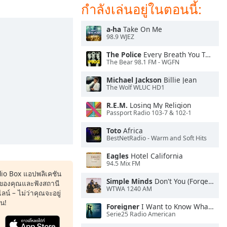
กำลังเล่นอยู่ในตอนนี้:
a-ha
Take On Me
98.9 WJEZ
The Police
Every Breath You Take
The Bear 98.1 FM - WGFN
Michael Jackson
Billie Jean
The Wolf WLUC HD1
R.E.M.
Losing My Religion
Passport Radio 103-7 & 102-1
Toto
Africa
BestNetRadio - Warm and Soft Hits
Eagles
Hotel California
94.5 Mix FM
dio Box แอปพลิเคชัน
Simple Minds
Don't You (Forget About Me)
ของคุณและฟังสถานี
WTWA 1240 AM
น์ – ไม่ว่าคุณจะอยู่
หน!
Foreigner
I Want to Know What Love Is
Serie25 Radio American