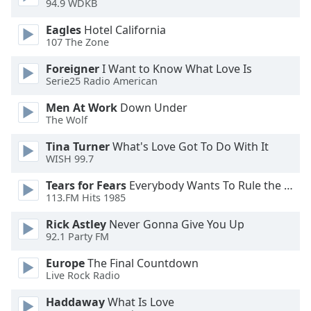
Color
94.9 WDKB
Eagles
Hotel California
Opacity
107 The Zone
Foreigner
I Want to Know What Love Is
Caption
Serie25 Radio American
Area
Men At Work
Down Under
Background
The Wolf
Color
Tina Turner
What's Love Got To Do With It
WISH 99.7
Opacity
Tears for Fears
Everybody Wants To Rule the World
113.FM Hits 1985
Font
Size
Rick Astley
Never Gonna Give You Up
92.1 Party FM
Europe
The Final Countdown
Text
Live Rock Radio
Edge
Style
Haddaway
What Is Love