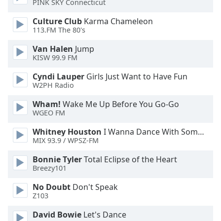
PINK SKY Connecticut
Font
Culture Club
Karma Chameleon
Family
113.FM The 80's
Van Halen
Jump
KISW 99.9 FM
Reset
Done
Cyndi Lauper
Girls Just Want to Have Fun
Close
W2PH Radio
Modal
Dialog
Wham!
Wake Me Up Before You Go-Go
End
WGEO FM
of
dialog
Whitney Houston
I Wanna Dance With Somebody
window.
MIX 93.9 / WPSZ-FM
Bonnie Tyler
Total Eclipse of the Heart
Breezy101
No Doubt
Don't Speak
Z103
David Bowie
Let's Dance