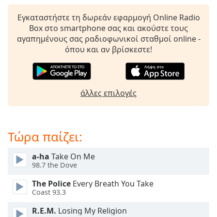
Beginning
of
Εγκαταστήστε τη δωρεάν εφαρμογή Online Radio
dialog
Box στο smartphone σας και ακούστε τους
window.
αγαπημένους σας ραδιοφωνικοί σταθμοί online -
Escape
όπου και αν βρίσκεστε!
will
cancel
and
close
άλλες επιλογές
the
window.
Text
Τώρα παίζει:
Color
a-ha
Take On Me
98.7 the Dove
Opacity
The Police
Every Breath You Take
Coast 93.3
Text
Background
R.E.M.
Losing My Religion