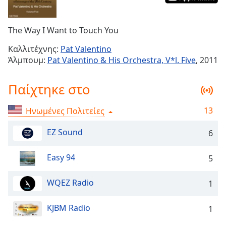
Remaining
Time
-
The Way I Want to Touch You
-:-
Καλλιτέχνης:
Pat Valentino
1x
Άλμπουμ:
Pat Valentino & His Orchestra, V*l. Five
, 2011
Playback
Rate
Παίχτηκε στο
Chapters
13
Ηνωμένες Πολιτείες
Chapters
EZ Sound
6
Descriptions
descriptions
Easy 94
5
off
,
selected
WQEZ Radio
1
Subtitles
KJBM Radio
1
subtitles
settings
,