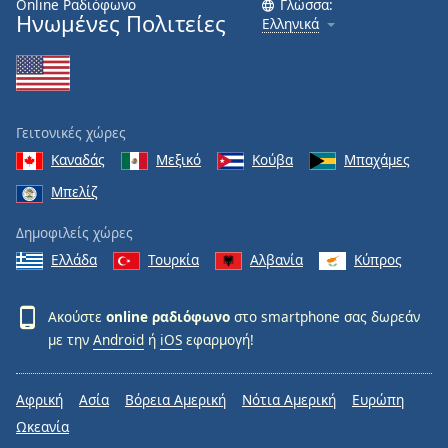
Online Ραδιόφωνο
Γλώσσα:
Ηνωμένες Πολιτείες
Ελληνικά
Γειτονικές χώρες
Καναδάς
Μεξικό
Κούβα
Μπαχάμες
Μπελίζ
Δημοφιλείς χώρες
Ελλάδα
Τουρκία
Αλβανία
Κύπρος
Ακούστε
online ραδιόφωνο
στο smartphone σας δωρεάν
με την
Android
ή
iOS
εφαρμογή!
Αφρική
Ασία
Βόρεια Αμερική
Νότια Αμερική
Ευρώπη
Ωκεανία