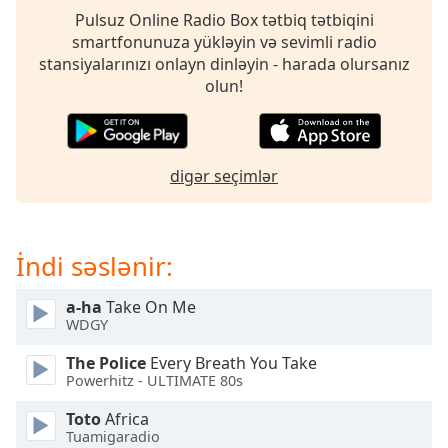
of
Pulsuz Online Radio Box tətbiq tətbiqini
dialog
smartfonunuza yükləyin və sevimli radio
window.
stansiyalarınızı onlayn dinləyin - harada olursanız
Escape
olun!
will
cancel
and
close
digər seçimlər
the
window.
Text
İndi səslənir:
Color
a-ha
Take On Me
WDGY
Opacity
The Police
Every Breath You Take
Powerhitz - ULTIMATE 80s
Text
Background
Toto
Africa
Color
Tuamigaradio