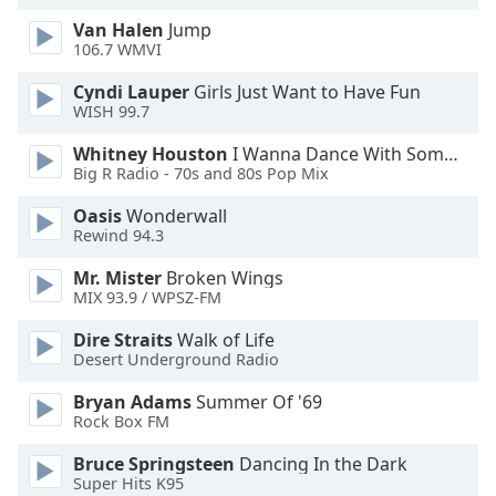
Font
Van Halen
Jump
Family
106.7 WMVI
Cyndi Lauper
Girls Just Want to Have Fun
WISH 99.7
Reset
Done
Whitney Houston
I Wanna Dance With Somebody
Close
Big R Radio - 70s and 80s Pop Mix
Modal
Dialog
Oasis
Wonderwall
End
Rewind 94.3
of
dialog
Mr. Mister
Broken Wings
window.
MIX 93.9 / WPSZ-FM
Dire Straits
Walk of Life
Desert Underground Radio
Bryan Adams
Summer Of '69
Rock Box FM
Bruce Springsteen
Dancing In the Dark
Super Hits K95