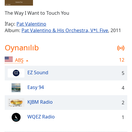
Remaining
Time
-
The Way I Want to Touch You
-:-
İfaçı:
Pat Valentino
1x
Album:
Pat Valentino & His Orchestra, V*l. Five
, 2011
Playback
Rate
Oynanılıb
Chapters
12
ABŞ
Chapters
EZ Sound
5
Descriptions
descriptions
Easy 94
4
off
,
selected
KJBM Radio
2
Subtitles
WQEZ Radio
1
subtitles
settings
,