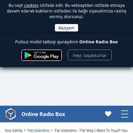
Bu sayt
cookies
istifadə edir. Bu vebsaytdan istifadə etməyə
davam edərək kukilərin istifadəsi ilə bağlı siyasətimizə razılıq
vermiş olursunuz.
Pulsuz mobil tətbiqi quraşdırın
Online Radio Box
Xeyr, təşəkkürlər
Online Radio Box
Video
Player
is
Ana Səhifə
Pat Valentino
Pat Valentino - The Way I Want To Touch You