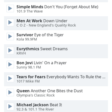
Simple Minds
Don't You (Forget About Me)
Opacity
101.9 The Wave
Men At Work
Down Under
Caption
C O Z - New England's Quality Rock
Area
Survivor
Eye of the Tiger
Background
Kola 99.9FM
Color
Eurythmics
Sweet Dreams
KRVH
Opacity
Bon Jovi
Livin' On a Prayer
Sunny 98.1 FM
Font
Size
Tears for Fears
Everybody Wants To Rule the World
1017 Mike FM
Queen
Another One Bites the Dust
Text
Olympia's Classic Rock
Edge
Style
Michael Jackson
Beat It
92.3 & 101.1 The River