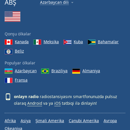
ABŞ
Azərbaycan dili
Qonşu ölkələr
Kanada
Meksika
Kuba
Bahamalar
Beliz
Populyar ölkələr
Azərbaycan
Braziliya
Almaniya
Fransa
onlayn radio
radiostansiyasını smartfonunuzda pulsuz
olaraq
Android
və ya
iOS
tətbiqi ilə dinləyin!
Afrika
Asiya
Şimali Amerika
Cənubi Amerika
Avropa
Okeaniya