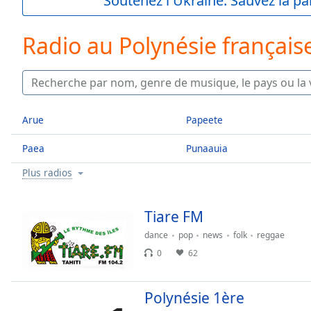
Soutenez l'Ukraine. Sauvez la p
Current
Time
0:00
/
Radio au Polynésie français
Duration
-:-
Loaded
:
0.00%
0:00
Stream
Arue
Papeete
Type
LIVE
Seek to
Paea
Punaauia
live,
currently
Plus radios
behind
live
LIVE
Remaining
Tiare FM
Time
-
-:-
dance
pop
news
folk
reggae
0
62
1x
Playback
Rate
Polynésie 1ère