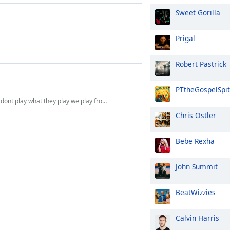
Sweet Gorilla
Prigal
Robert Pastrick
PTtheGospelSpit
 play what they play we play from the best
Chris Ostler
Bebe Rexha
John Summit
BeatWizzies
Calvin Harris