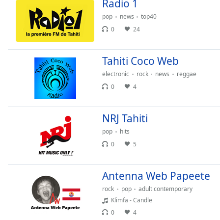
Radio 1
Audio
Track
pop
news
top40
0
24
Picture-
in-
Picture
Fullscreen
Tahiti Coco Web
This
electronic
rock
news
reggae
is
0
4
a
modal
window.
NRJ Tahiti
pop
hits
Beginning
of
0
5
dialog
window.
Antenna Web Papeete
Escape
will
rock
pop
adult contemporary
cancel
Klimfa - Candle
and
0
4
close