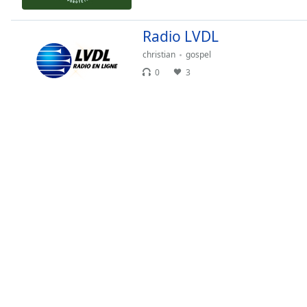
Color
Radio LVDL
Opacity
christian
gospel
0
3
Font
Size
Text
Edge
Style
Font
Family
Reset
Done
Close
Modal