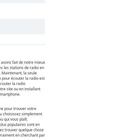
s avons fait de notre mieux
s les stations de radio en
. Maintenant, la seule
 pour écouter la radio est
couter la radio
re site ou en installant
 smartphone.
che pour trouver votre
ou choisissez simplement
 qui vous plaît.
 plus populaires sont en
uvez trouver quelque chose
 vraiment en cherchant par