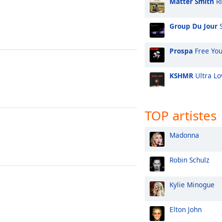
Matter Smith
Ri
Group Du Jour
S
Prospa
Free You
KSHMR
Ultra Lo
TOP artistes
Madonna
Robin Schulz
Kylie Minogue
Elton John