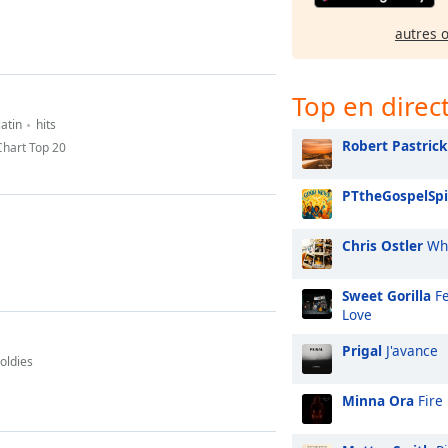
autres 
Top en direc
latin
hits
Robert Pastrick
hart Top 20
PTtheGospelSpi
Chris Ostler
Whi
Sweet Gorilla
Fe
Love
Prigal
J'avance
oldies
Minna Ora
Fire