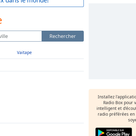
aix dans le monde!
e
Rechercher
Vaitape
Installez l'applicat
Radio Box pour 
intelligent et d'éco
radio préférées en
soy