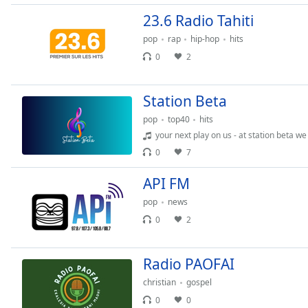
the
23.6 Radio Tahiti
window.
pop
rap
hip-hop
hits
0
2
Text
Color
Station Beta
Opacity
pop
top40
hits
your next play on us - at station beta we dont
0
7
Text
Background
API FM
Color
pop
news
0
2
Opacity
Radio PAOFAI
Caption
Area
christian
gospel
Background
0
0