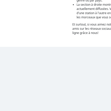
genre ou par pays.
La section à droite montr
actuellement diffusées. 
d'une station à l'autre e
les morceaux que vous so
Et surtout, si vous aimez not
amis sur les réseaux sociaux
ligne grâce à nous!