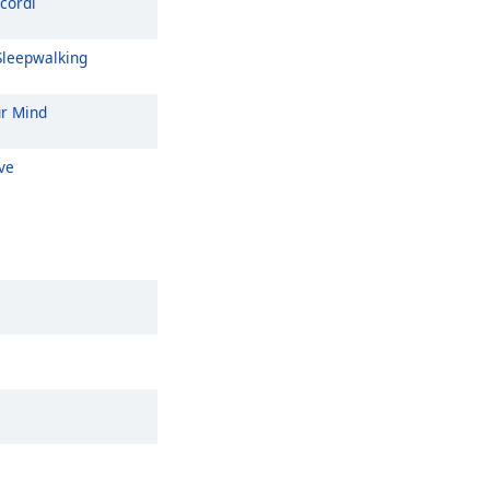
cordi
leepwalking
r Mind
ve