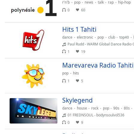
Chapters
r'n'b
pop
news
talk
rap
hip-hop
0
60
Chapters
Descriptions
Hits 1 Tahiti
descriptions
dance
electronic
pop
club
top40
off
,
Paul Rudd - WARM Global Dance Radio C
selected
1
19
Subtitles
Marevareva Radio Tahiti
subtitles
pop
hits
settings
,
1
5
opens
subtitles
settings
Skylegend
dialog
dance
house
rock
pop
90s
80s
subtitles
01 FREDNSOUL - bodynsoulvol536
off
,
0
9
selected