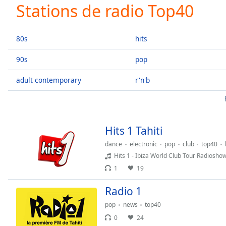
Current
Stations de radio Top40
Time
0:00
/
Duration
-:-
80s
hits
Loaded
:
0.00%
90s
pop
0:00
adult contemporary
r'n'b
Stream
Type
LIVE
Seek to
live,
currently
behind
Hits 1 Tahiti
live
LIVE
Remaining
dance
electronic
pop
club
top40
Time
-
Hits 1 - Ibiza World Club Tour Radiosho
-:-
1
19
1x
Radio 1
Playback
pop
news
top40
Rate
0
24