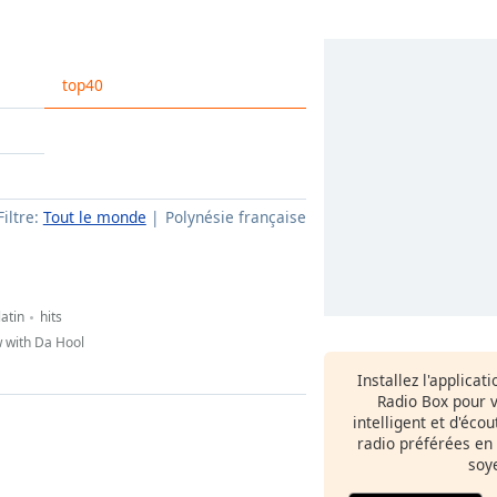
top40
Filtre:
Tout le monde
Polynésie française
latin
hits
w with Da Hool
Installez l'applicat
Radio Box pour 
intelligent et d'éco
radio préférées en
soy