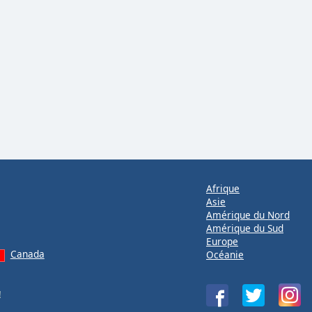
Afrique
Asie
Amérique du Nord
Amérique du Sud
Europe
Canada
Océanie
!