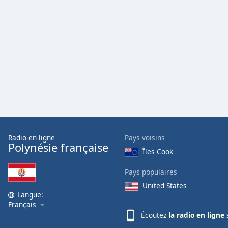
Color
Opacity
Font
Size
Text
Edge
Style
Radio en ligne
Pays voisins
Polynésie française
Îles Cook
Font
Family
Pays populaires
United States
Langue:
Reset
Français
Done
Écoutez
la radio en ligne
s
Close
Modal