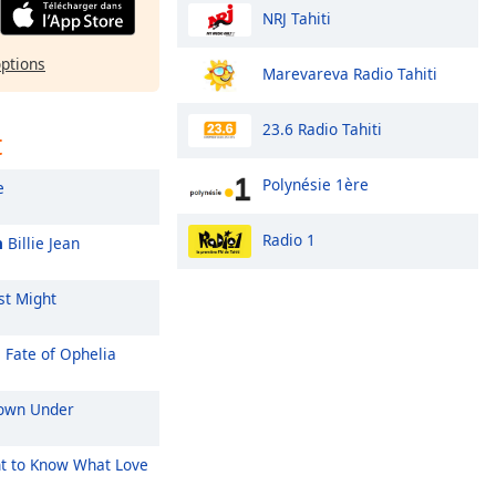
NRJ Tahiti
options
Marevareva Radio Tahiti
23.6 Radio Tahiti
t
Polynésie 1ère
e
Radio 1
n
Billie Jean
st Might
 Fate of Ophelia
wn Under
t to Know What Love