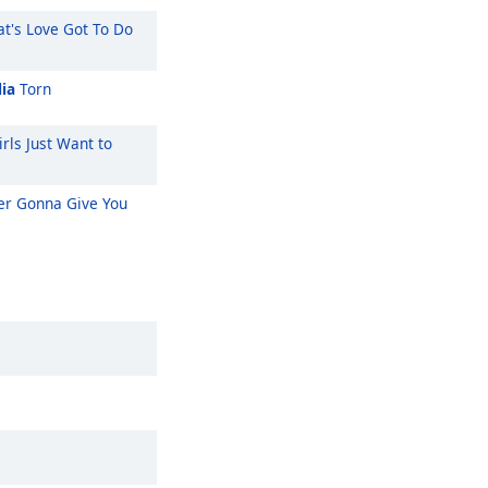
t's Love Got To Do
ia
Torn
rls Just Want to
r Gonna Give You