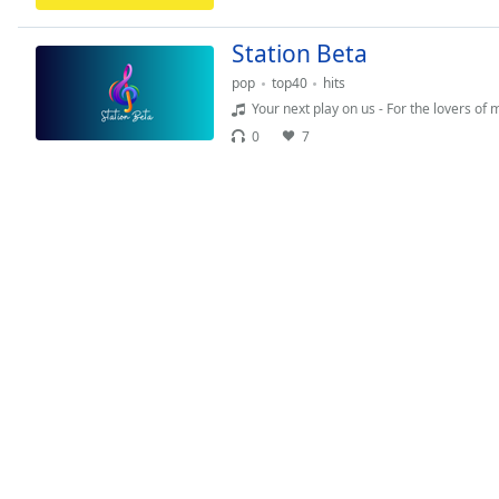
Chapters
Chapters
Station Beta
pop
top40
hits
Descriptions
Your next play on us - For the lovers of 
descriptions
0
7
off
,
selected
Subtitles
subtitles
settings
,
opens
subtitles
settings
dialog
subtitles
off
,
selected