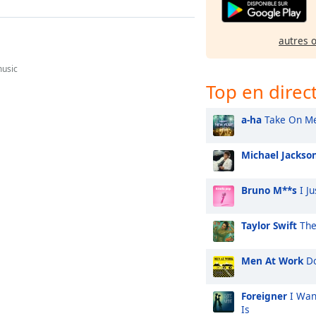
autres 
music
Top en direc
a-ha
Take On M
Michael Jackso
Bruno M**s
I Ju
Taylor Swift
The
Men At Work
Do
Foreigner
I Wan
Is