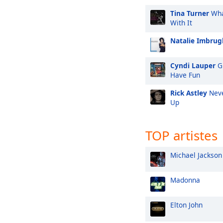
Tina Turner
Wha
With It
Natalie Imbrugl
Cyndi Lauper
Gi
Have Fun
Rick Astley
Neve
Up
TOP artistes
Michael Jackson
Madonna
Elton John