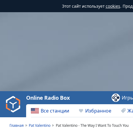
Этот сайт использует
cookies
. Про
Video
Player
is
loading.
Play
Video
Online Radio Box
Игр
Play
Skip
Все станции
Избранное
Ж
Backward
Skip
Forward
Главная
Pat Valentino
Pat Valentino - The Way I Want To Touch You
Mute