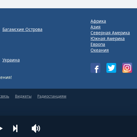
Африка
Азия
Багамские Острова
Северная Америка
Южная Америка
Европа
Океания
Украина
ения!
связь
Виджеты
Радиостанциям