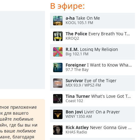
В эфире:
a-ha
Take On Me
KOOL 105.1 FM
The Police
Every Breath You Take
KROQ2
R.E.M.
Losing My Religion
Big 102.1 FM
Foreigner
I Want to Know What Love Is
97.7 The Bay
Survivor
Eye of the Tiger
MIX 93.9 / WPSZ-FM
Tina Turner
What's Love Got To Do With It
Coast 102
атное приложение
Bon Jovi
Livin' On a Prayer
ox для вашего
WINY 1350 AM
ушайте любимые
йн, где бы вы ни
Rick Astley
Never Gonna Give You Up
рь ваше любимое
KHAS Radio
рмане, благодаря