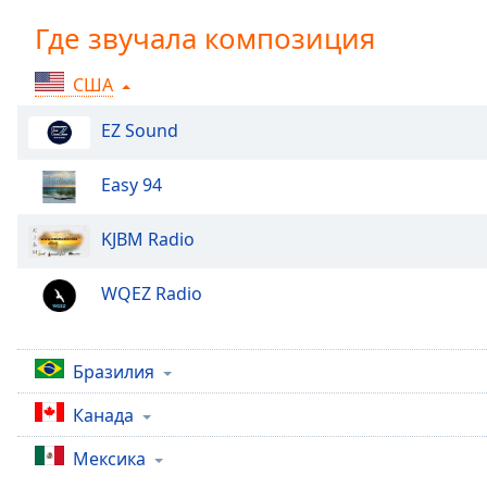
Chapters
Где звучала композиция
Chapters
США
Descriptions
descriptions
EZ Sound
off
,
selected
Easy 94
Subtitles
KJBM Radio
subtitles
settings
,
WQEZ Radio
opens
subtitles
settings
Бразилия
dialog
subtitles
Канада
off
,
selected
Мексика