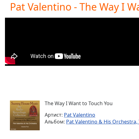
Current
Pat Valentino - The Way I W
Time
0:00
/
Duration
-:-
Loaded
:
0.00%
0:00
Stream
Type
LIVE
Seek to
live,
currently
behind
live
LIVE
Remaining
Time
-
-:-
The Way I Want to Touch You
Артист:
Pat Valentino
1x
Альбом:
Pat Valentino & His Orchestra, 
Playback
Rate