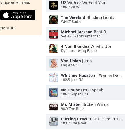
у приложению.
U2
With or Without You
106.7 WMVI
The Weeknd
Blinding Lights
WNXT Radio
арианты
Michael Jackson
Beat It
Serie25 Radio American
4 Non Blondes
What's Up?
Dynamic Living Radio
Van Halen
Jump
Eagle 98.1
Whitney Houston
I Wanna Dance With Somebody
102.5 Jack FM
No Doubt
Don't Speak
106.1 Super Hits
Mr. Mister
Broken Wings
98.9 The Buzz
Cutting Crew
(I Just) Died in Your Arms
103.7 The River