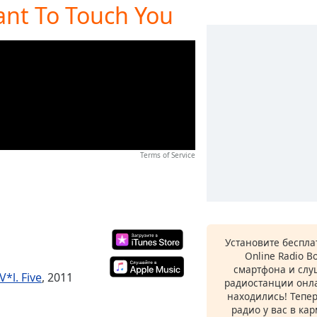
ant To Touch You
Terms of Service
Установите беспл
Online Radio B
смартфона и сл
V*l. Five
, 2011
радиостанции онла
находились! Тепе
радио у вас в ка