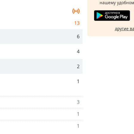
нашему удобном
13
другие в
6
4
2
1
3
1
1