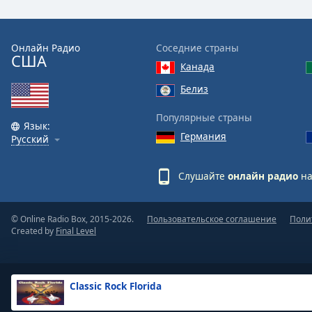
the
window.
Онлайн Радио
Соседние страны
США
Text
Канада
Color
Белиз
Opacity
Популярные страны
Язык:
Германия
Русский
Text
Background
Слушайте
онлайн радио
на
Color
© Online Radio Box, 2015-2026.
Пользовательское соглашение
Поли
Opacity
Created by
Final Level
Caption
Area
Classic Rock Florida
Background