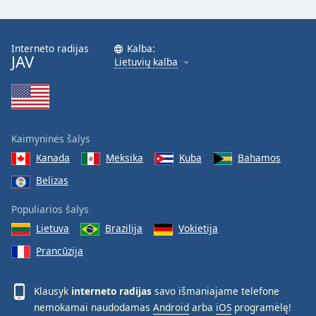
Interneto radijas
Kalba:
JAV
Lietuvių kalba
Kaimyninės šalys
Kanada
Meksika
Kuba
Bahamos
Belizas
Populiarios šalys
Lietuva
Brazilija
Vokietija
Prancūzija
Klausyk
interneto radijas
savo išmaniajame telefone
nemokamai naudodamas
Android
arba
iOS
programėlę!