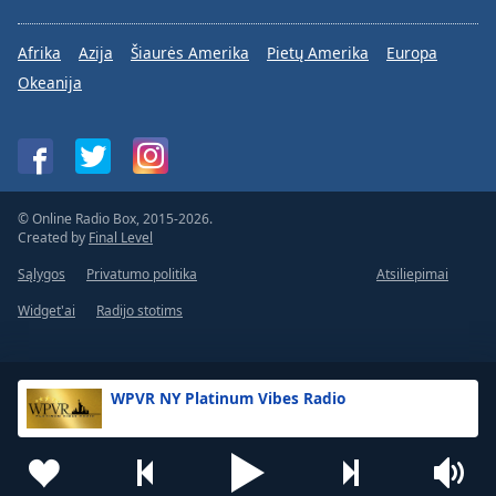
Afrika
Azija
Šiaurės Amerika
Pietų Amerika
Europa
Okeanija
© Online Radio Box, 2015-2026.
Created by
Final Level
Sąlygos
Privatumo politika
Atsiliepimai
Widget'ai
Radijo stotims
WPVR NY Platinum Vibes Radio