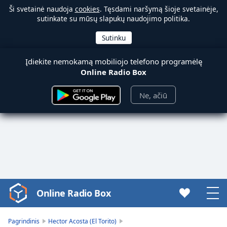
Ši svetainė naudoja
cookies
. Tęsdami naršymą šioje svetainėje,
sutinkate su mūsų slapukų naudojimo politika.
Įdiekite nemokamą mobiliojo telefono programėlę
Online Radio Box
Ne, ačiū
Online Radio Box
Video
Player
is
Pagrindinis
Hector Acosta (El Torito)