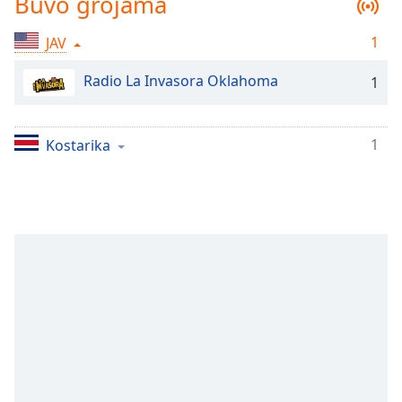
Buvo grojama
Remaining
Time
-
-:-
1
JAV
1x
Radio La Invasora Oklahoma
1
Playback
Rate
1
Kostarika
Chapters
Chapters
Descriptions
descriptions
off
,
selected
Subtitles
subtitles
settings
,
opens