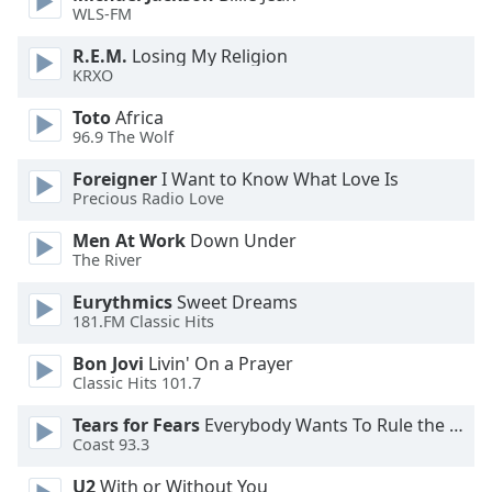
of
WLS-FM
dialog
window.
R.E.M.
Losing My Religion
KRXO
Escape
will
Toto
Africa
cancel
96.9 The Wolf
and
close
Foreigner
I Want to Know What Love Is
the
Precious Radio Love
window.
Men At Work
Down Under
The River
Text
Color
Eurythmics
Sweet Dreams
181.FM Classic Hits
Opacity
Bon Jovi
Livin' On a Prayer
Classic Hits 101.7
Text
Tears for Fears
Everybody Wants To Rule the World
Coast 93.3
Background
Color
U2
With or Without You