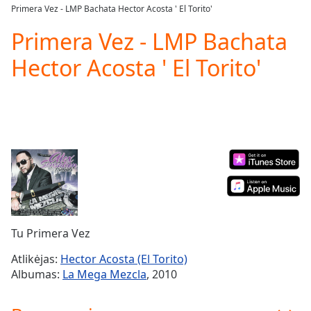
loading.
Primera Vez - LMP Bachata Hector Acosta ' El Torito'
Play
Video
Primera Vez - LMP Bachata
Play
Hector Acosta ' El Torito'
Skip
Backward
Skip
Forward
Mute
Current
Time
0:00
/
Duration
-:-
Loaded
:
0.00%
Stream
Tu Primera Vez
Type
LIVE
Seek to
Atlikėjas:
Hector Acosta (El Torito)
live,
Albumas:
La Mega Mezcla
, 2010
currently
behind
live
LIVE