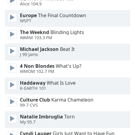
Alice 104.9
Opacity
Europe
The Final Countdown
WSPT
Caption
The Weeknd
Blinding Lights
Area
WARM 103.3 FM
Background
Michael Jackson
Beat It
Color
J 99 Jams
4 Non Blondes
What's Up?
Opacity
WMOM 102.7 FM
Haddaway
What Is Love
Font
K-EARTH 101
Size
Culture Club
Karma Chameleon
99-7 CVS
Text
Edge
Natalie Imbruglia
Torn
Style
My 95.7
Cyndi Lauper
Girls Just Want to Have Fun