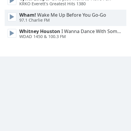
KRKO Everett's Greatest Hits 1380
Font
Family
Wham!
Wake Me Up Before You Go-Go
97.1 Charlie FM
Reset
Whitney Houston
I Wanna Dance With Somebody
Done
WDAD 1450 & 100.3 FM
Close
Modal
Dialog
End
of
dialog
window.