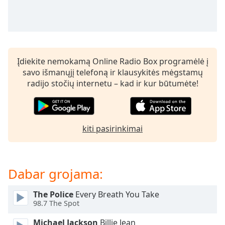
subtitles
settings
dialog
subtitles
off
,
Įdiekite nemokamą Online Radio Box programėlė į
selected
savo išmanųjį telefoną ir klausykitės mėgstamų
radijo stočių internetu – kad ir kur būtumėte!
Audio
Track
Picture-
in-
Picture
kiti pasirinkimai
Fullscreen
This
is
Dabar grojama:
a
modal
window.
The Police
Every Breath You Take
98.7 The Spot
Beginning
Michael Jackson
Billie Jean