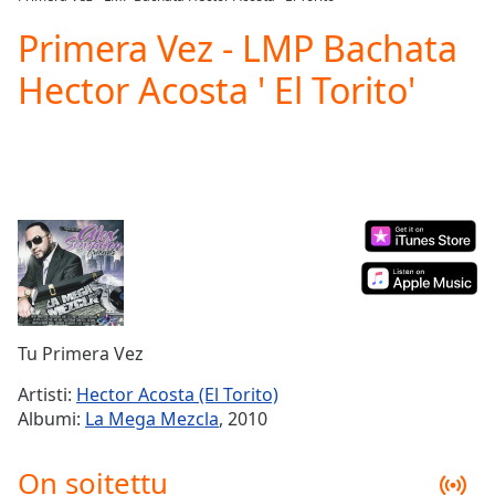
Play
Video
Primera Vez - LMP Bachata
Play
Hector Acosta ' El Torito'
Skip
Backward
Skip
Forward
Mute
Current
Time
0:00
/
Duration
-:-
Loaded
:
0.00%
Stream
Tu Primera Vez
Type
LIVE
Seek to
Artisti:
Hector Acosta (El Torito)
live,
Albumi:
La Mega Mezcla
, 2010
currently
behind
live
LIVE
On soitettu
Remaining