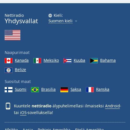
Nettiradio
Kieli:
Yhdysvallat
Suomen kieli
Naapurimaat
Kanada
Meksiko
Kuuba
Bahama
Belize
Suositut maat
Suomi
Brasilia
Saksa
Ranska
Kuuntele
nettiradio
älypuhelimellasi ilmaiseksi
Android
-
tai
iOS
-sovelluksella!
Afrikka
Aasia
Pohjois-Amerikka
Etelä-Amerikka