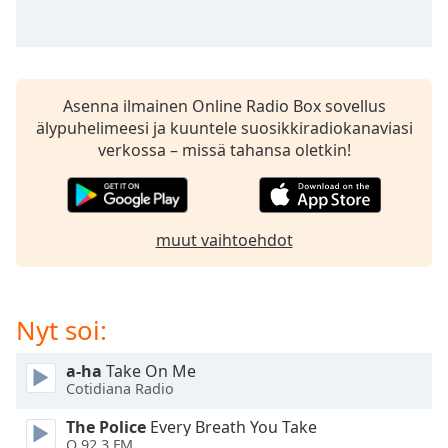
subtitles
settings
dialog
subtitles
off
,
Asenna ilmainen Online Radio Box sovellus
selected
älypuhelimeesi ja kuuntele suosikkiradiokanaviasi
verkossa – missä tahansa oletkin!
Audio
Track
Picture-
in-
Picture
muut vaihtoehdot
Fullscreen
This
is
Nyt soi:
a
modal
window.
a-ha
Take On Me
Cotidiana Radio
Beginning
The Police
Every Breath You Take
of
Q 92.3 FM