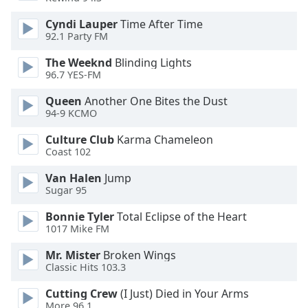
Opacity
Cyndi Lauper
Time After Time
92.1 Party FM
Caption
The Weeknd
Blinding Lights
Area
96.7 YES-FM
Background
Queen
Another One Bites the Dust
Color
94-9 KCMO
Culture Club
Karma Chameleon
Opacity
Coast 102
Van Halen
Jump
Font
Sugar 95
Size
Bonnie Tyler
Total Eclipse of the Heart
1017 Mike FM
Text
Edge
Mr. Mister
Broken Wings
Style
Classic Hits 103.3
Cutting Crew
(I Just) Died in Your Arms
More 96.1
Font