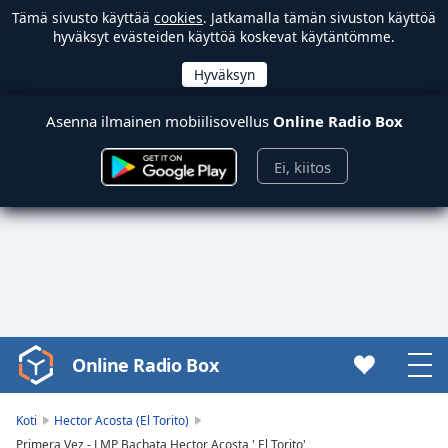
Tämä sivusto käyttää
cookies
. Jatkamalla tämän sivuston käyttöä
hyväksyt evästeiden käyttöä koskevat käytäntömme.
Asenna ilmainen mobiilisovellus
Online Radio Box
Ei, kiitos
Online Radio Box
Video
Player
is
Koti
Hector Acosta (El Torito)
loading.
Primera Vez - LMP Bachata Hector Acosta ' El Torito'