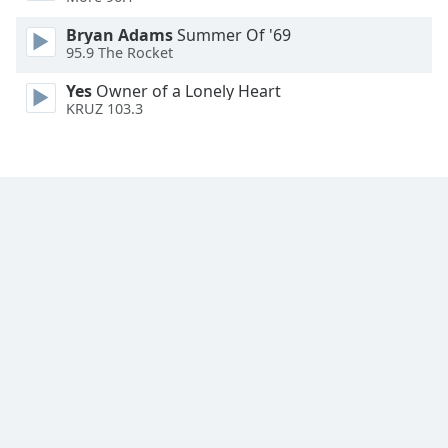
Family
Bryan Adams
Summer Of '69
95.9 The Rocket
Reset
Yes
Owner of a Lonely Heart
Done
KRUZ 103.3
Close
Modal
Dialog
End
of
dialog
window.