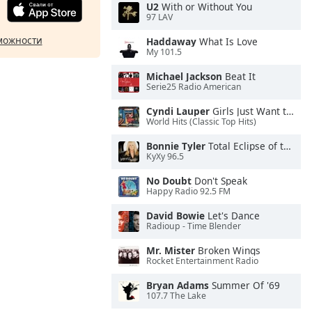
U2
With or Without You
97 LAV
можности
Haddaway
What Is Love
My 101.5
Michael Jackson
Beat It
Serie25 Radio American
Cyndi Lauper
Girls Just Want to Have Fun
World Hits (Classic Top Hits)
Bonnie Tyler
Total Eclipse of the Heart
KyXy 96.5
No Doubt
Don't Speak
Happy Radio 92.5 FM
David Bowie
Let's Dance
Radioup - Time Blender
Mr. Mister
Broken Wings
Rocket Entertainment Radio
Bryan Adams
Summer Of '69
107.7 The Lake