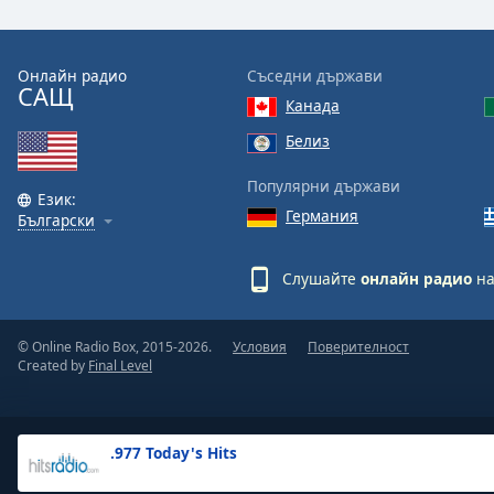
the
window.
Онлайн радио
Съседни държави
САЩ
Text
Канада
Color
Белиз
Opacity
Популярни държави
Език:
Германия
Български
Text
Background
Слушайте
онлайн радио
на
Color
© Online Radio Box, 2015-2026.
Условия
Поверителност
Opacity
Created by
Final Level
Caption
Area
.977 Today's Hits
Background