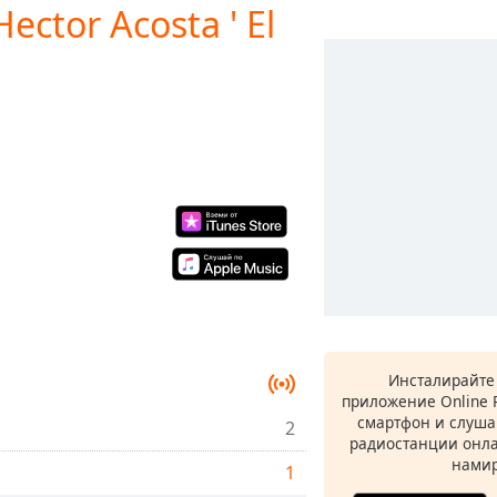
ector Acosta ' El
Инсталирайте
приложение Online 
смартфон и слуша
2
радиостанции онла
намир
1