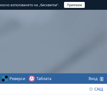
тносно използването на „бисквитки“.
Реверси
Таблата
Вход
САЩ