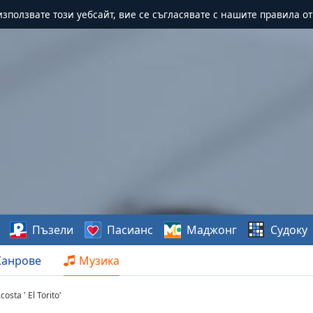
зползвате този уебсайт, вие се съгласявате с нашите правила о
Пъзели
Пасианс
Маджонг
Судоку
анрове
Музика
sta ' El Torito'