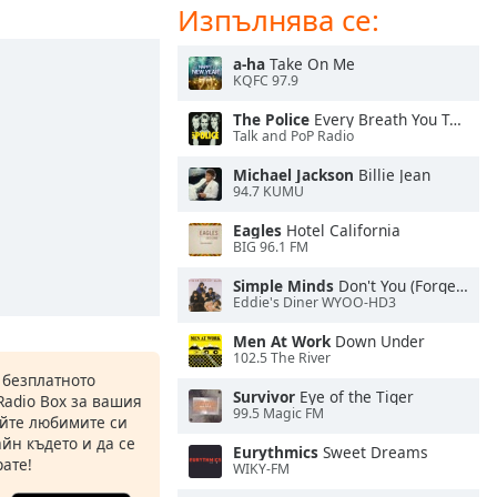
Изпълнява се:
a-ha
Take On Me
KQFC 97.9
The Police
Every Breath You Take
Talk and PoP Radio
Michael Jackson
Billie Jean
94.7 KUMU
Eagles
Hotel California
BIG 96.1 FM
Simple Minds
Don't You (Forget About Me)
Eddie's Diner WYOO-HD3
Men At Work
Down Under
102.5 The River
 безплатното
Survivor
Eye of the Tiger
Radio Box за вашия
99.5 Magic FM
йте любимите си
йн където и да се
Eurythmics
Sweet Dreams
ате!
WIKY-FM