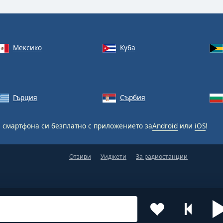
Мексико
Куба
Гърция
Сърбия
 смартфона си безплатно с приложението за
Android
или
iOS
!
Отзиви
Уиджети
За радиостанции