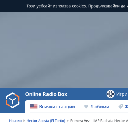
Този уебсайт използва
cookies
. Продължавайки да и
Video
Player
is
loading.
Play
Video
Online Radio Box
Игри
Play
Skip
Всички станции
Любими
Ж
Backward
Skip
Forward
Начало
Hector Acosta (El Torito)
Primera Vez - LMP Bachata Hector Aco
Mute