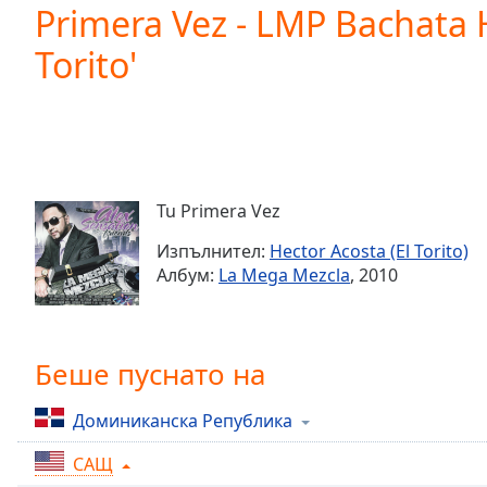
Current
Primera Vez - LMP Bachata H
Time
0:00
Torito'
/
Duration
-:-
Loaded
:
0.00%
0:00
Stream
Type
LIVE
Tu Primera Vez
Seek to
live,
Изпълнител:
Hector Acosta (El Torito)
currently
Албум:
La Mega Mezcla
, 2010
behind
live
LIVE
Remaining
Time
-
-:-
Беше пуснато на
1x
Доминиканска Република
Playback
Rate
САЩ