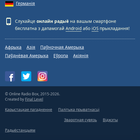
Германія
Слухайце
онлайн радыё
на вашым смартфоне
бясплатна з дапамогай
Android
або
iOS
прыкладання!
Афрыка
Азія
Паўночная Амерыка
Паўднёвая Амерыка
Еўропа
Акіянія
© Online Radio Box, 2015-2026.
Created by
Final Level
Карыстацкае пагадненне
Палітыка прыватнасці
Зваротная сувязь
Віджэты
Радыёстанцыям