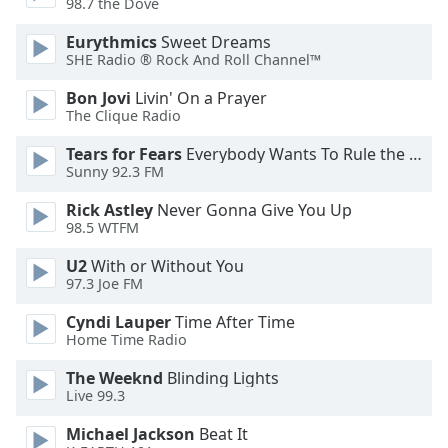
Color
98.7 the Dove
Eurythmics
Sweet Dreams
Opacity
SHE Radio ® Rock And Roll Channel™
Bon Jovi
Livin' On a Prayer
The Clique Radio
Caption
Area
Tears for Fears
Everybody Wants To Rule the World
Background
Sunny 92.3 FM
Color
Rick Astley
Never Gonna Give You Up
98.5 WTFM
Opacity
U2
With or Without You
97.3 Joe FM
Font
Size
Cyndi Lauper
Time After Time
Home Time Radio
The Weeknd
Blinding Lights
Text
Live 99.3
Edge
Style
Michael Jackson
Beat It