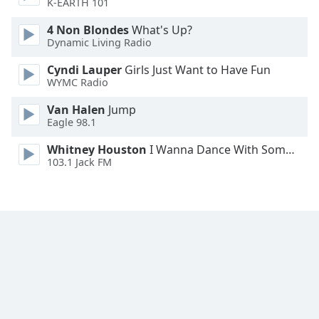
K-EARTH 101
Font
4 Non Blondes
What's Up?
Family
Dynamic Living Radio
Cyndi Lauper
Girls Just Want to Have Fun
WYMC Radio
Reset
Done
Van Halen
Jump
Close
Eagle 98.1
Modal
Dialog
Whitney Houston
I Wanna Dance With Somebody
End
103.1 Jack FM
of
dialog
window.