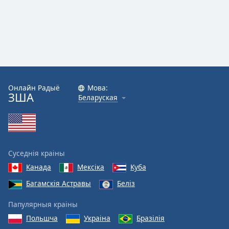
Онлайн Радыё
Мова:
ЗША
Беларуская
Суседнія краіны
Канада
Мексіка
Куба
Багамскія Астравы
Беліз
Папулярныя краіны
Польшча
Украіна
Бразілія