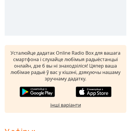
opens
subtitles
settings
dialog
subtitles
off
,
selected
Усталюйце дадатак Online Radio Box для вашага
Audio
смартфона і слухайце любімыя радыёстанцыі
Track
онлайн, дзе б вы ні знаходзіліся! Цяпер ваша
Picture-
любімае радыё ў вас у кішэні, дзякуючы нашаму
in-
зручнаму дадатку.
Picture
Fullscreen
This
is
інші варіанти
a
modal
window.