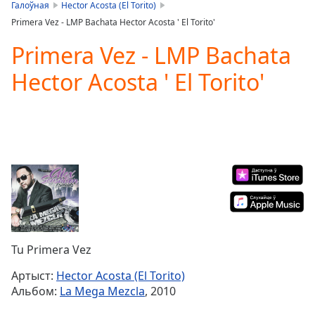
is
Галоўная
Hector Acosta (El Torito)
loading.
Primera Vez - LMP Bachata Hector Acosta ' El Torito'
Play
Video
Primera Vez - LMP Bachata
Play
Hector Acosta ' El Torito'
Skip
Backward
Skip
Forward
Mute
Current
Time
0:00
/
Duration
-:-
Loaded
:
0.00%
Stream
Tu Primera Vez
Type
LIVE
Seek to
Артыст:
Hector Acosta (El Torito)
live,
Альбом:
La Mega Mezcla
, 2010
currently
behind
live
LIVE