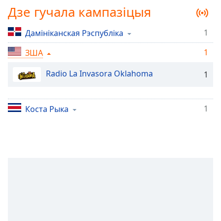
Дзе гучала кампазіцыя
Remaining
Time
-
-:-
1
Дамініканская Рэспубліка
1
1x
ЗША
Playback
Rate
Radio La Invasora Oklahoma
1
Chapters
1
Коста Рыка
Chapters
Descriptions
descriptions
off
,
selected
Subtitles
subtitles
settings
,