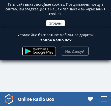
Гэты сайт выкарыстоўвае
cookies
. Працягваючы працу з
сайтам, вы згаджаецеся з нашай палітыкай выкарыстання
cookies.
Усталюйце бясплатнае мабільнае дадатак
Online Radio Box
Не, Дзякуй
Online Radio Box
Video
Player