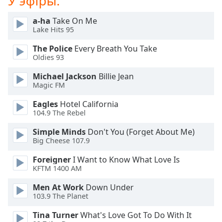
У эфіры:
Beginning
of
a-ha
Take On Me
dialog
Lake Hits 95
window.
Escape
The Police
Every Breath You Take
will
Oldies 93
cancel
Michael Jackson
Billie Jean
and
Magic FM
close
the
Eagles
Hotel California
window.
104.9 The Rebel
Simple Minds
Don't You (Forget About Me)
Text
Big Cheese 107.9
Color
Foreigner
I Want to Know What Love Is
KFTM 1400 AM
Opacity
Men At Work
Down Under
103.9 The Planet
Text
Background
Tina Turner
What's Love Got To Do With It