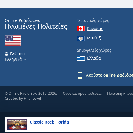
the
window.
Online Ραδιόφωνο
Γειτονικές χώρες
Ηνωμένες Πολιτείες
Text
Καναδάς
Color
Μπελίζ
Opacity
Δημοφιλείς χώρες
Γλώσσα:
Ελλάδα
Ελληνικά
Text
Background
Ακούστε
online ραδιό
Color
© Online Radio Box, 2015-2026.
Όροι και προϋποθέσεις
Πολιτική Απορ
Opacity
Created by
Final Level
Caption
Area
Classic Rock Florida
Background