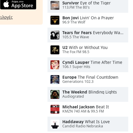
Survivor
Eye of the Tiger
113.FM The 80's
πιλογές
Bon Jovi
Livin' On a Prayer
96.9 The Wolf
Tears for Fears
Everybody Wants To Rule the World
105.5 The Wave
U2
With or Without You
The Fox FM 98.5
Cyndi Lauper
Time After Time
106.1 Super Hits
Europe
The Final Countdown
Generations 102.3
The Weeknd
Blinding Lights
Audiograted
Michael Jackson
Beat It
KMZN 740 AM & 99.5 FM
Haddaway
What Is Love
Candid Radio Nebraska