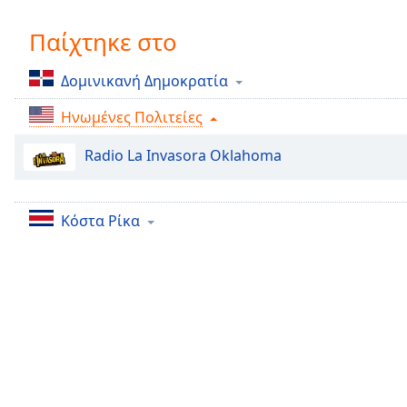
Chapters
Παίχτηκε στο
Chapters
Descriptions
Δομινικανή Δημοκρατία
descriptions
Ηνωμένες Πολιτείες
off
,
selected
Radio La Invasora Oklahoma
Subtitles
subtitles
Κόστα Ρίκα
settings
,
opens
subtitles
settings
dialog
subtitles
off
,
selected