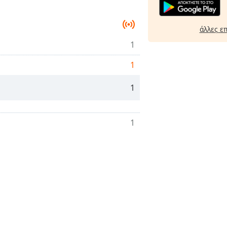
άλλες ε
1
1
1
1