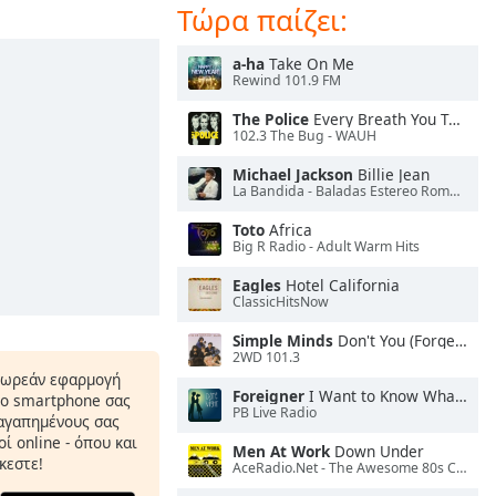
Τώρα παίζει:
a-ha
Take On Me
Rewind 101.9 FM
The Police
Every Breath You Take
102.3 The Bug - WAUH
Michael Jackson
Billie Jean
La Bandida - Baladas Estereo Romance
Toto
Africa
Big R Radio - Adult Warm Hits
Eagles
Hotel California
ClassicHitsNow
Simple Minds
Don't You (Forget About Me)
2WD 101.3
δωρεάν εφαρμογή
Foreigner
I Want to Know What Love Is
το smartphone σας
PB Live Radio
 αγαπημένους σας
ί online - όπου και
Men At Work
Down Under
κεστε!
AceRadio.Net - The Awesome 80s Channel