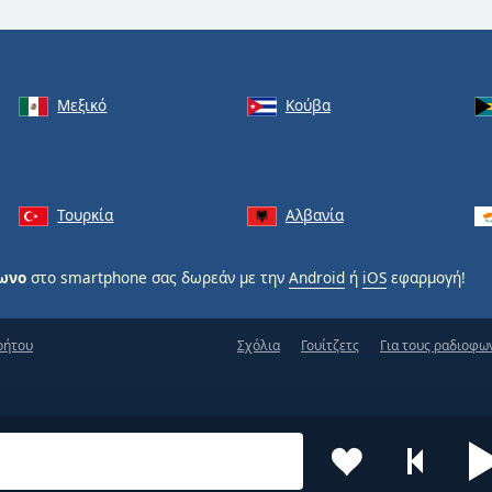
Μεξικό
Κούβα
Τουρκία
Αλβανία
φωνο
στο smartphone σας δωρεάν με την
Android
ή
iOS
εφαρμογή!
ρήτου
Σχόλια
Γουίτζετς
Για τους ραδιοφω