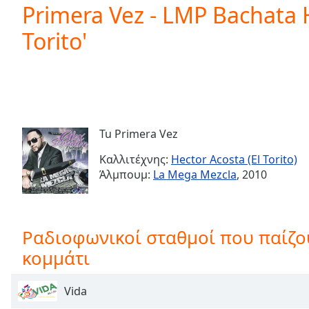
Current
Primera Vez - LMP Bachata H
Time
0:00
Torito'
/
Duration
-:-
Loaded
:
0.00%
0:00
Stream
Type
LIVE
Tu Primera Vez
Seek to
live,
Καλλιτέχνης:
Hector Acosta (El Torito)
currently
Άλμπουμ:
La Mega Mezcla
, 2010
behind
live
LIVE
Remaining
Time
-
-:-
Ραδιοφωνικοί σταθμοί που παίζου
κομμάτι
1x
Playback
Rate
Vida