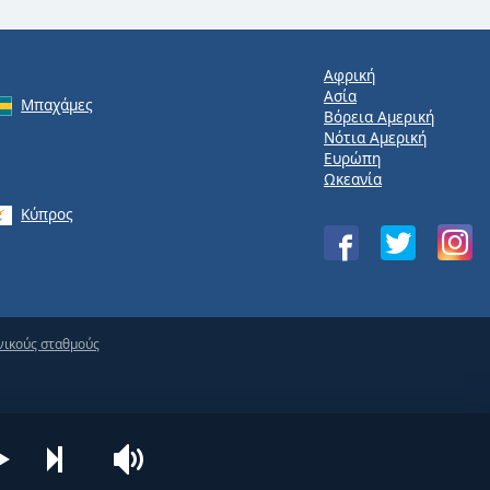
Αφρική
Ασία
Μπαχάμες
Βόρεια Αμερική
Νότια Αμερική
Ευρώπη
Ωκεανία
Κύπρος
νικούς σταθμούς