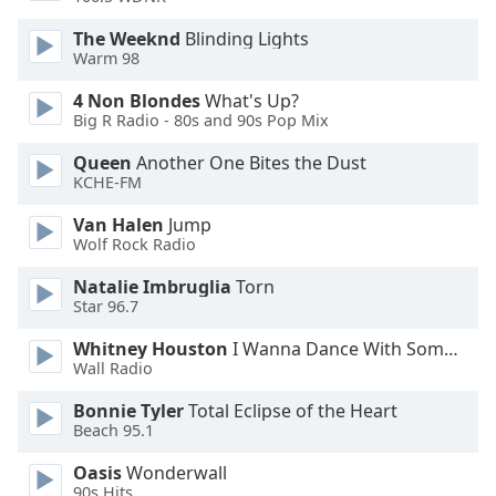
Opacity
The Weeknd
Blinding Lights
Warm 98
Caption
4 Non Blondes
What's Up?
Area
Big R Radio - 80s and 90s Pop Mix
Background
Queen
Another One Bites the Dust
Color
KCHE-FM
Van Halen
Jump
Opacity
Wolf Rock Radio
Natalie Imbruglia
Torn
Font
Star 96.7
Size
Whitney Houston
I Wanna Dance With Somebody
Wall Radio
Text
Edge
Bonnie Tyler
Total Eclipse of the Heart
Style
Beach 95.1
Oasis
Wonderwall
90s Hits
Font