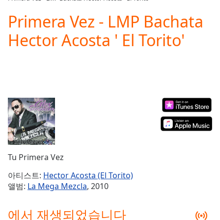
Play
Video
Primera Vez - LMP Bachata
Play
Hector Acosta ' El Torito'
Skip
Backward
Skip
Forward
Mute
Current
Time
0:00
/
Duration
-:-
Loaded
:
0.00%
Stream
Tu Primera Vez
Type
LIVE
Seek to
아티스트:
Hector Acosta (El Torito)
live,
앨범:
La Mega Mezcla
, 2010
currently
behind
live
LIVE
에서 재생되었습니다
Remaining