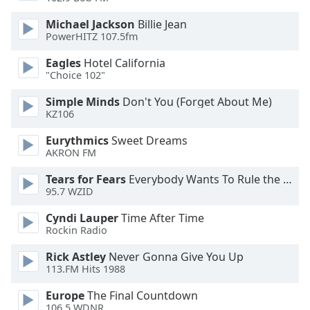
dialog
window.
Michael Jackson
Billie Jean
PowerHITZ 107.5fm
Escape
will
Eagles
Hotel California
cancel
"Choice 102"
and
close
Simple Minds
Don't You (Forget About Me)
the
KZ106
window.
Eurythmics
Sweet Dreams
AKRON FM
Text
Color
Tears for Fears
Everybody Wants To Rule the World
95.7 WZID
Opacity
Cyndi Lauper
Time After Time
Rockin Radio
Text
Rick Astley
Never Gonna Give You Up
113.FM Hits 1988
Background
Color
Europe
The Final Countdown
106.5 WDNR