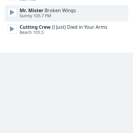
Family
Mr. Mister
Broken Wings
Sunny 105.7 FM
Reset
Cutting Crew
(I Just) Died in Your Arms
Done
Beach 105.5
Close
Modal
Dialog
End
of
dialog
window.