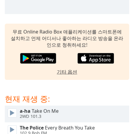
subtitles
settings
dialog
subtitles
off
,
무료 Online Radio Box 애플리케이션를 스마트폰에
selected
설치하고 언제 어디서나 좋아하는 라디오 방송을 온라
인으로 청취하세요!
Audio
Track
Picture-
in-
Picture
기타 옵션
Fullscreen
This
is
현재 재생 중:
a
modal
window.
a-ha
Take On Me
2WD 101.3
Beginning
The Police
Every Breath You Take
of
102.9 Bob FM