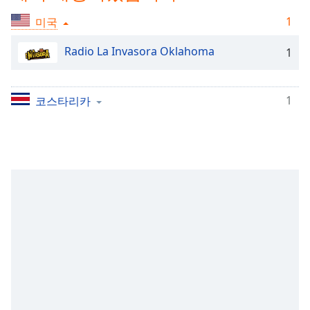
Time
-
-:-
1
미국
1x
Radio La Invasora Oklahoma
1
Playback
Rate
1
코스타리카
Chapters
Chapters
Descriptions
descriptions
off
,
selected
Subtitles
subtitles
settings
,
opens