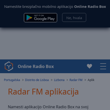
Namestite brezplačno mobilno aplikacijo
Online Radio Box
Ne, hvala
Online Radio Box
Video
Player
is
Portugalska
Distrito de Lisboa
Lizbona
Radar FM
Aplik
loading.
Radar FM aplikacija
Play
Video
Play
Skip
Namesti aplikacijo Online Radio Box na svoj
Backward