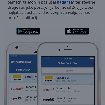
pametni telefon in poslušaj
Radar FM
ter številne
Skip
druge radijske postaje kjerkoli že si! Zdaj je tvoja
Forward
najljubša postaja vedno v žepu zahvaljujoč naši
Mute
priročni aplikaciji.
Current
Time
0:00
/
Duration
-:-
Loaded
:
0.00%
Stream
Type
LIVE
Seek to
live,
currently
PORTUGALSKA
PRILJUBLJENE
behind
live
LIVE
Radar FM
Radar FM
Remaining
rock
indie
alternative
rock
indie
alternative
Time
-
Smooth FM
Smooth FM
-:-
pop
jazz
vocal
soft jazz
pop
jazz
vocal
soft jazz
Radio Comercial
Radio Comercial
1x
pop
news
folk
pop
news
folk