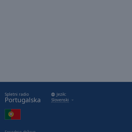
Area
Background
Color
Opacity
Font
Size
Text
Edge
Style
Spletni radio
Jezik:
Portugalska
Slovenski
Font
Family
Reset
Sosednje države