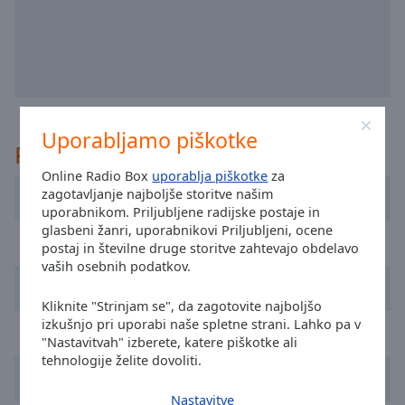
selected
Audio
Track
Picture-
in-
Picture
Uporabljamo piškotke
Priporočeno
Fullscreen
This
Online Radio Box
uporablja piškotke
za
is
zagotavljanje najboljše storitve našim
Radio Vidigueira
a
uporabnikom. Priljubljene radijske postaje in
modal
glasbeni žanri, uporabnikovi Priljubljeni, ocene
RFM
window.
postaj in številne druge storitve zahtevajo obdelavo
vaših osebnih podatkov.
Hiper FM
Beginning
Kliknite "Strinjam se", da zagotovite najboljšo
of
izkušnjo pri uporabi naše spletne strani. Lahko pa v
dialog
Radio Universitaria do Minho
"Nastavitvah" izberete, katere piškotke ali
window.
tehnologije želite dovoliti.
Escape
Radio Nova Era
will
Nastavitve