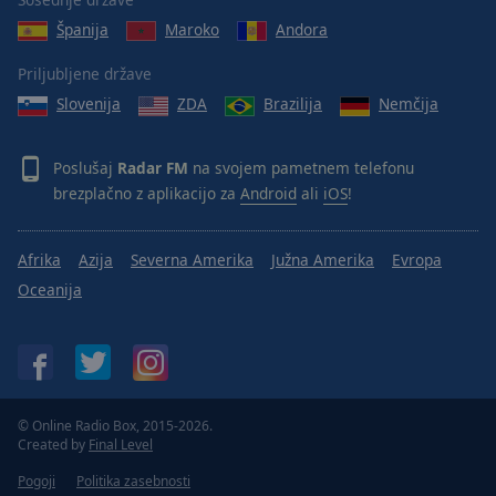
Done
Španija
Maroko
Andora
Close
Modal
Dialog
Priljubljene države
End
Slovenija
ZDA
Brazilija
Nemčija
of
dialog
window.
Poslušaj
Radar FM
na svojem pametnem telefonu
brezplačno z aplikacijo za
Android
ali
iOS
!
Afrika
Azija
Severna Amerika
Južna Amerika
Evropa
Oceanija
© Online Radio Box, 2015-2026.
Created by
Final Level
Pogoji
Politika zasebnosti