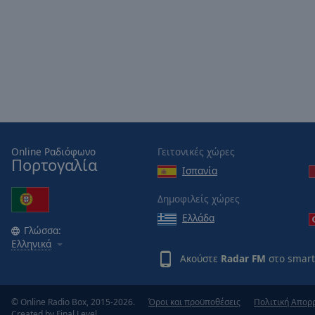
Picture-
in-
Picture
Fullscreen
This
is
a
modal
window.
Online Ραδιόφωνο
Γειτονικές χώρες
Beginning
Πορτογαλία
Ισπανία
of
dialog
Δημοφιλείς χώρες
window.
Ελλάδα
Escape
Γλώσσα:
will
Ελληνικά
cancel
Ακούστε
Radar FM
στο smart
and
close
the
© Online Radio Box, 2015-2026.
Όροι και προϋποθέσεις
Πολιτική Απορ
Created by
Final Level