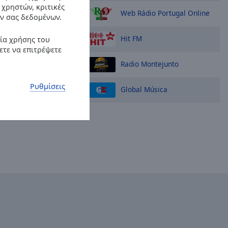
 χρηστών, κριτικές
Web Rádio Portugal Online
ν σας δεδομένων.
Hit FM
ρία χρήσης του
ετε να επιτρέψετε
Radio Montejunto
Ρυθμίσεις
Global Música