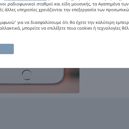
M80 Radio
νοι ραδιοφωνικοί σταθμοί και είδη μουσικής, τα Αγαπημένα των
oldies
adult contemporary
hits
ές άλλες υπηρεσίες χρειάζονται την επεξεργασία των προσωπικώ
Radio Comercial
pop
news
folk
υμφωνώ" για να διασφαλίσουμε ότι θα έχετε την καλύτερη εμπει
RFM
αλλακτικά, μπορείτε να επιλέξετε ποια cookies ή τεχνολογίες θέλ
rock
pop
hits
Radio Orbital
dance
electronic
Hard & Heavy Metal Hits
Radio
rock
heavy metal
hard rock
metal
power metal
melodic rock
Radio XL FM
pop
romantic
Antena 1
pop
news