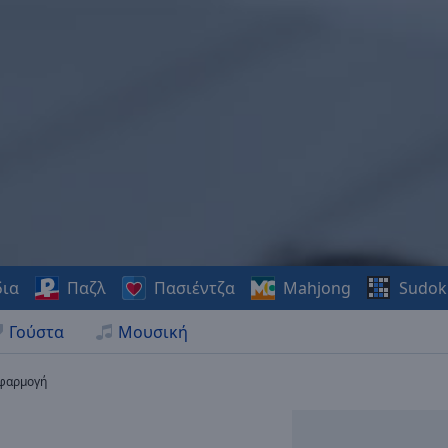
δια
Παζλ
Πασιέντζα
Mahjong
Sudok
Γούστα
Μουσική
φαρμογή