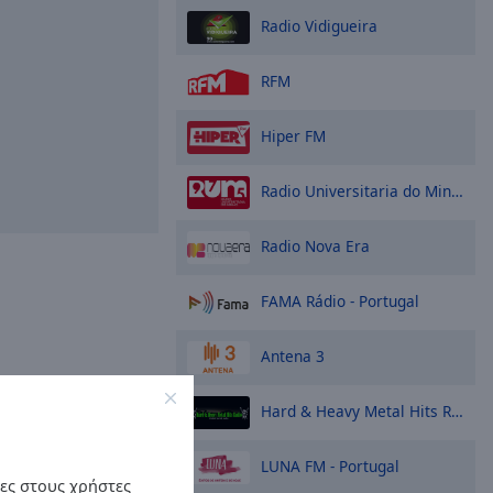
Radio Vidigueira
RFM
Hiper FM
Radio Universitaria do Minho
Radio Nova Era
FAMA Rádio - Portugal
Antena 3
Hard & Heavy Metal Hits Radio
LUNA FM - Portugal
ες στους χρήστες