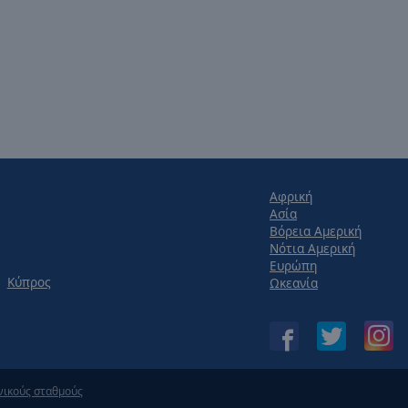
Αφρική
Ασία
Βόρεια Αμερική
Νότια Αμερική
Ευρώπη
Κύπρος
Ωκεανία
νικούς σταθμούς