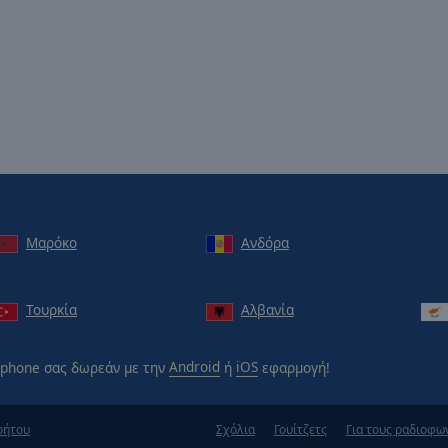
Μαρόκο
Ανδόρα
Τουρκία
Αλβανία
phone σας δωρεάν με την
Android
ή
iOS
εφαρμογή!
ρήτου
Σχόλια
Γουίτζετς
Για τους ραδιοφω