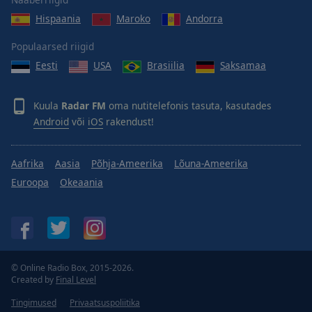
Done
Hispaania
Maroko
Andorra
Close
Modal
Dialog
Populaarsed riigid
End
Eesti
USA
Brasiilia
Saksamaa
of
dialog
window.
Kuula
Radar FM
oma nutitelefonis tasuta, kasutades
Android
või
iOS
rakendust!
Aafrika
Aasia
Põhja-Ameerika
Lõuna-Ameerika
Euroopa
Okeaania
© Online Radio Box, 2015-2026.
Created by
Final Level
Tingimused
Privaatsuspoliitika