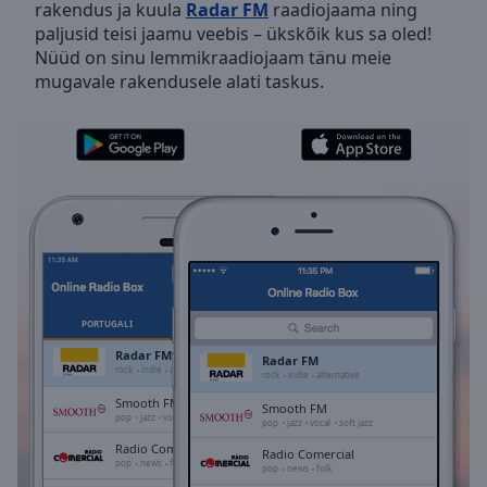
rakendus ja kuula
Radar FM
raadiojaama ning
Skip
paljusid teisi jaamu veebis – ükskõik kus sa oled!
Forward
Nüüd on sinu lemmikraadiojaam tänu meie
Mute
mugavale rakendusele alati taskus.
Current
Time
0:00
/
Duration
-:-
Loaded
:
0.00%
Stream
Type
LIVE
Seek to
live,
currently
PORTUGALI
LEMMIKUD
behind
live
LIVE
Radar FM
Radar FM
Remaining
rock
indie
alternative
rock
indie
alternative
Time
-
Smooth FM
Smooth FM
-:-
pop
jazz
vocal
soft jazz
pop
jazz
vocal
soft jazz
Radio Comercial
Radio Comercial
1x
pop
news
folk
pop
news
folk