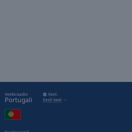
Area
Background
Color
Opacity
Font
Size
Text
Edge
Style
Veebiraadio
Keel:
Portugali
Eesti keel
Font
Family
Reset
Naaberriigid