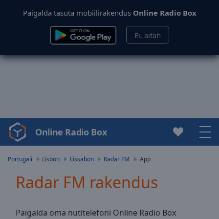
Paigalda tasuta mobiilirakendus
Online Radio Box
Ei, aitäh
Online Radio Box
Video
Player
is
Portugali
Lisbon
Lissabon
Radar FM
App
loading.
Radar FM rakendus
Play
Video
Play
Skip
Paigalda oma nutitelefoni Online Radio Box
Backward