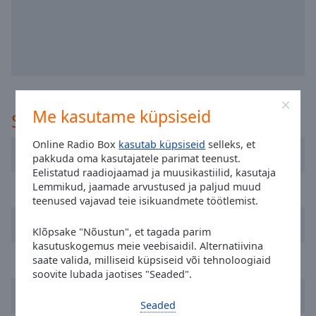
selected
Audio
Track
Picture-
in-
Picture
Me kasutame küpsiseid
Soovitatud
Fullscreen
This
Online Radio Box
kasutab küpsiseid
selleks, et
is
Radio Vidigueira
pakkuda oma kasutajatele parimat teenust.
a
Eelistatud raadiojaamad ja muusikastiilid, kasutaja
modal
Lemmikud, jaamade arvustused ja paljud muud
RFM
window.
teenused vajavad teie isikuandmete töötlemist.
Hiper FM
Beginning
Klõpsake "Nõustun", et tagada parim
of
kasutuskogemus meie veebisaidil. Alternatiivina
dialog
Radio Universitaria do Minho
saate valida, milliseid küpsiseid või tehnoloogiaid
window.
soovite lubada jaotises "Seaded".
Escape
Radio Nova Era
will
Seaded