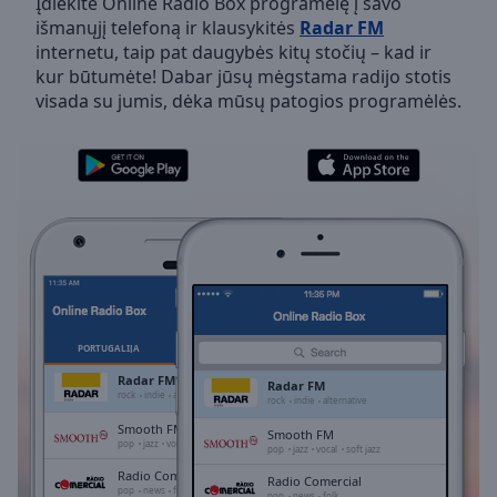
Įdiekite Online Radio Box programėlę į savo
Backward
išmanųjį telefoną ir klausykitės
Radar FM
Skip
internetu, taip pat daugybės kitų stočių – kad ir
Forward
kur būtumėte! Dabar jūsų mėgstama radijo stotis
Mute
visada su jumis, dėka mūsų patogios programėlės.
Current
Time
0:00
/
Duration
-:-
Loaded
:
0.00%
Stream
Type
LIVE
Seek to
live,
currently
PORTUGALIJA
PARANKINIAI
behind
live
LIVE
Radar FM
Radar FM
Remaining
rock
indie
alternative
rock
indie
alternative
Time
-
Smooth FM
Smooth FM
-:-
pop
jazz
vocal
soft jazz
pop
jazz
vocal
soft jazz
Radio Comercial
Radio Comercial
1x
pop
news
folk
pop
news
folk