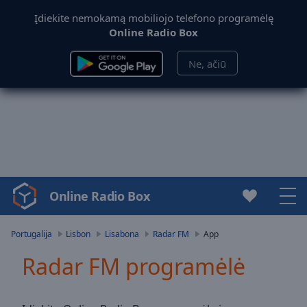
Įdiekite nemokamą mobiliojo telefono programėlę
Online Radio Box
Ne, ačiū
Online Radio Box
Video
Player
is
Portugalija
Lisbon
Lisabona
Radar FM
App
loading.
Radar FM programėlė
Play
Video
Play
Skip