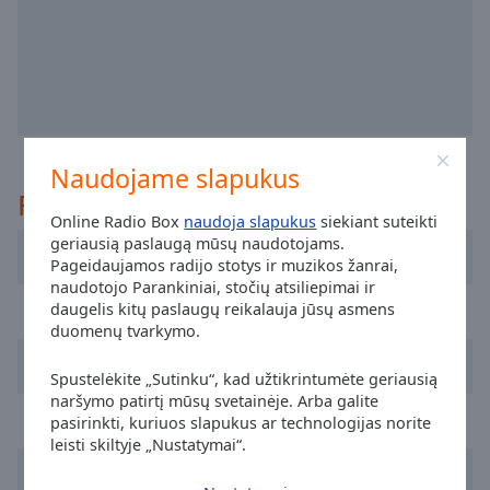
off
,
selected
Audio
Track
Picture-
in-
Naudojame slapukus
Picture
Rekomenduojama
Fullscreen
This
Online Radio Box
naudoja slapukus
siekiant suteikti
geriausią paslaugą mūsų naudotojams.
is
Radio Vidigueira
Pageidaujamos radijo stotys ir muzikos žanrai,
a
naudotojo Parankiniai, stočių atsiliepimai ir
modal
RFM
daugelis kitų paslaugų reikalauja jūsų asmens
window.
duomenų tvarkymo.
Radio Universitaria do Minho
Beginning
Spustelėkite „Sutinku“, kad užtikrintumėte geriausią
of
naršymo patirtį mūsų svetainėje. Arba galite
dialog
Radio Nova Era
pasirinkti, kuriuos slapukus ar technologijas norite
window.
leisti skiltyje „Nustatymai“.
Escape
FAMA Rádio - Portugal
will