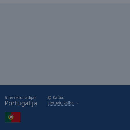
Caption
Area
Background
Color
Opacity
Font
Size
Text
Edge
Style
Interneto radijas
Kalba:
Portugalija
Lietuvių kalba
Font
Family