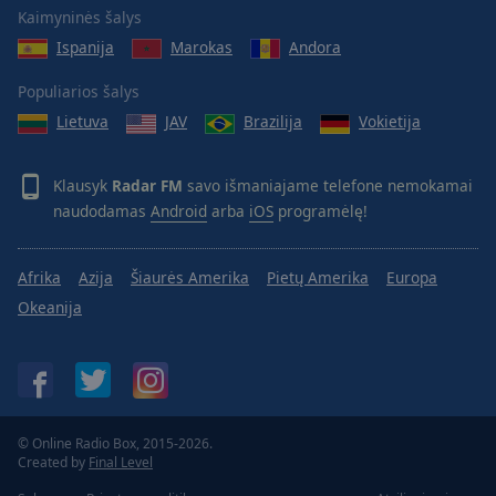
Reset
Kaimyninės šalys
Done
Ispanija
Marokas
Andora
Close
Modal
Dialog
Populiarios šalys
End
Lietuva
JAV
Brazilija
Vokietija
of
dialog
window.
Klausyk
Radar FM
savo išmaniajame telefone nemokamai
naudodamas
Android
arba
iOS
programėlę!
Afrika
Azija
Šiaurės Amerika
Pietų Amerika
Europa
Okeanija
© Online Radio Box, 2015-2026.
Created by
Final Level