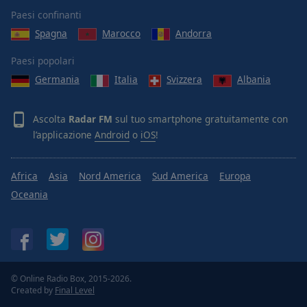
Done
Paesi confinanti
Close
Modal
Spagna
Marocco
Andorra
Dialog
End
Paesi popolari
of
Germania
Italia
Svizzera
Albania
dialog
window.
Ascolta
Radar FM
sul tuo smartphone gratuitamente con
l’applicazione
Android
o
iOS
!
Africa
Asia
Nord America
Sud America
Europa
Oceania
© Online Radio Box, 2015-2026.
Created by
Final Level