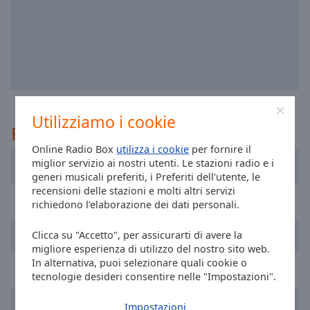
selected
Audio
Track
Picture-
in-
Picture
Fullscreen
Utilizziamo i cookie
This
Raccomandato
is
Online Radio Box
utilizza i cookie
per fornire il
a
miglior servizio ai nostri utenti. Le stazioni radio e i
Radio Vidigueira
modal
generi musicali preferiti, i Preferiti dell'utente, le
window.
recensioni delle stazioni e molti altri servizi
RFM
richiedono l'elaborazione dei dati personali.
Beginning
Hiper FM
Clicca su "Accetto", per assicurarti di avere la
of
migliore esperienza di utilizzo del nostro sito web.
dialog
In alternativa, puoi selezionare quali cookie o
window.
Radio Universitaria do Minho
tecnologie desideri consentire nelle "Impostazioni".
Escape
will
Radio Nova Era
Impostazioni