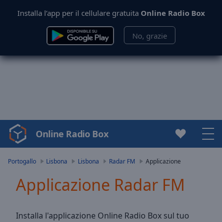
Installa l’app per il cellulare gratuita
Online Radio Box
No, grazie
Online Radio Box
Video
Player
is
Portogallo
Lisbona
Lisbona
Radar FM
Applicazione
loading.
Applicazione Radar FM
Play
Video
Play
Skip
Installa l'applicazione Online Radio Box sul tuo
Backward