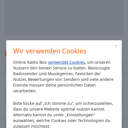
off
,
selected
Audio
Track
Picture-
in-
Picture
Wir verwenden Cookies
Empfohlen
Fullscreen
This
Online Radio Box
verwendet Cookies
, um unseren
is
Radio Vidigueira
Nutzern den besten Service zu bieten. Bevorzugte
a
Radiosender und Musikgenres, Favoriten der
modal
Nutzer, Bewertungen von Sendern und viele andere
RFM
window.
Dienste müssen deine persönlichen Daten
verarbeiten.
Hiper FM
Beginning
of
Bitte klicke auf „Ich stimme zu“, um sicherzustellen,
dialog
dass du unsere Website optimal nutzen kannst.
Radio Universitaria do Minho
window.
Alternativ kannst du unter „Einstellungen“
auswählen, welche Cookies oder Technologien du
Escape
Radio Nova Era
zulassen möchtest.
will