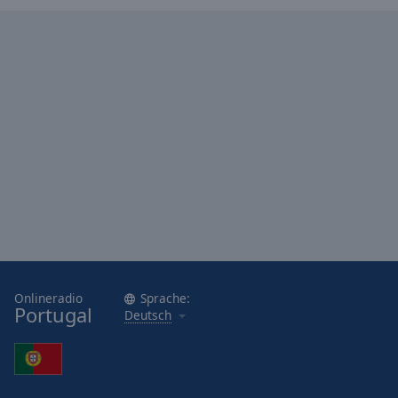
Caption
Area
Background
Color
Opacity
Font
Size
Text
Edge
Style
Onlineradio
Sprache:
Portugal
Deutsch
Font
Family