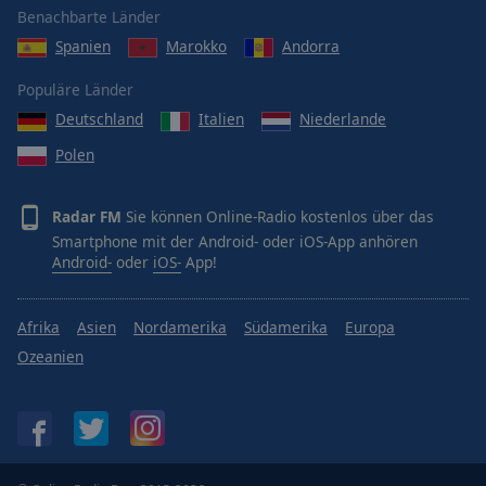
Reset
Benachbarte Länder
Done
Spanien
Marokko
Andorra
Close
Modal
Dialog
Populäre Länder
End
Deutschland
Italien
Niederlande
of
dialog
Polen
window.
Radar FM
Sie können Online-Radio kostenlos über das
Smartphone mit der Android- oder iOS-App anhören
Android-
oder
iOS-
App!
Afrika
Asien
Nordamerika
Südamerika
Europa
Ozeanien