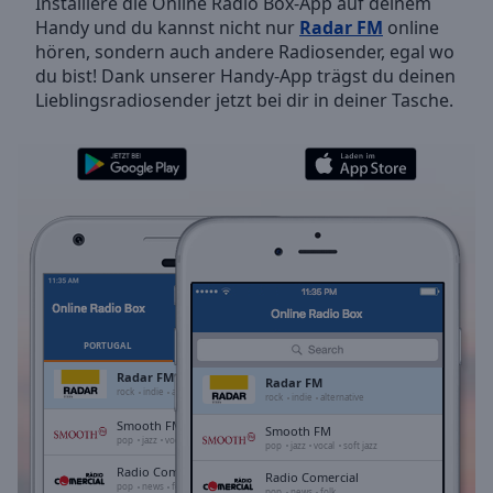
Installiere die Online Radio Box-App auf deinem
Backward
Handy und du kannst nicht nur
Radar FM
online
Skip
hören, sondern auch andere Radiosender, egal wo
Forward
du bist! Dank unserer Handy-App trägst du deinen
Mute
Lieblingsradiosender jetzt bei dir in deiner Tasche.
Current
Time
0:00
/
Duration
-:-
Loaded
:
0.00%
Stream
Type
LIVE
Seek to
live,
currently
PORTUGAL
FAVORITEN
behind
live
LIVE
Radar FM
Radar FM
Remaining
rock
indie
alternative
rock
indie
alternative
Time
-
Smooth FM
Smooth FM
-:-
pop
jazz
vocal
soft jazz
pop
jazz
vocal
soft jazz
Radio Comercial
Radio Comercial
1x
pop
news
folk
pop
news
folk