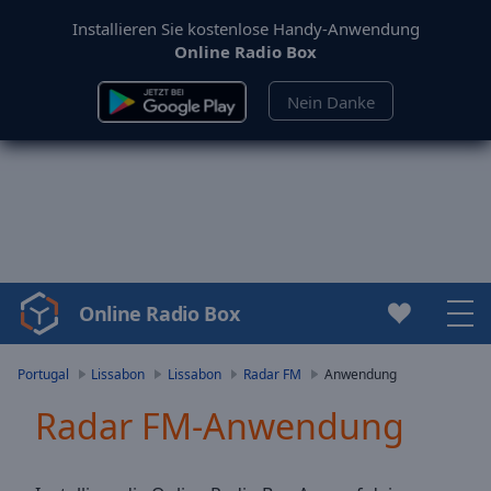
Installieren Sie kostenlose Handy-Anwendung
Online Radio Box
Nein Danke
Online Radio Box
Video
Player
is
Portugal
Lissabon
Lissabon
Radar FM
Anwendung
loading.
Radar FM-Anwendung
Play
Video
Play
Skip