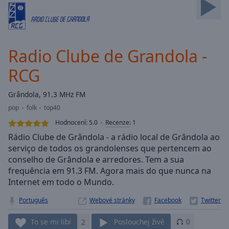
Backward
Skip
Forward
Mute
Current
Radio Clube de Grandola -
Time
0:00
RCG
/
Duration
-:-
Loaded
:
Grândola, 91.3 MHz FM
0.00%
pop
folk
top40
Stream
Hodnocení:
5.0
Recenze
:
1
Type
LIVE
Rádio Clube de Grândola - a rádio local de Grândola ao
Seek to
serviço de todos os grandolenses que pertencem ao
live,
currently
conselho de Grândola e arredores. Tem a sua
behind
frequência em 91.3 FM. Agora mais do que nunca na
live
LIVE
Remaining
Internet em todo o Mundo.
Time
-
Português
Webové stránky
-:-
To se mi líbí
2
Poslouchej živě
0
1x