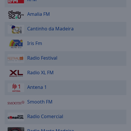
Caption
Area
Amalia FM
Background
Color
Cantinho da Madeira
Opacity
Iris Fm
Font
Radio Festival
Size
Radio XL FM
Text
Edge
Antena 1
Style
Smooth FM
Font
Family
Radio Comercial
Radio Marte Madeira