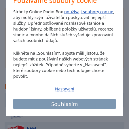
Používáme soubory cookie
cancel
and
Stránky Online Radio Box
používají soubory cookie
,
Nainstalujte si na svůj smartphone zdarma
aby mohly svým uživatelům poskytovat nejlepší
close
aplikaci
Online Radio Box a poslouchejte své
služby. Upřednostňované rozhlasové stanice a
the
oblíbené rozhlasové stanice online – ať jste
hudební žánry, oblíbené položky uživatelů, recenze
window.
kdekoliv!
stanic a mnoho dalších služeb vyžaduje zpracování
vašich osobních údajů.
Text
Color
Klikněte na „Souhlasím“, abyste měli jistotu, že
budete mít z používání našich webových stránek
jiné možnost
nejlepší zážitek. Případně vyberte v „Nastavení“,
Opacity
které soubory cookie nebo technologie chcete
povolit.
Text
Doporučeno
Nastavení
Background
Color
Kiss Fm 101.2
Souhlasím
Opacity
Record FM 107.7
RFM