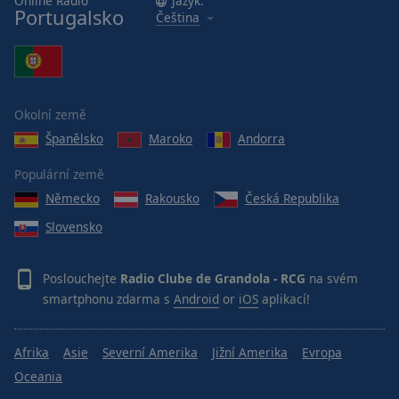
Online Rádio
Jazyk:
Portugalsko
Čeština
Okolní země
Španělsko
Maroko
Andorra
Populární země
Německo
Rakousko
Česká Republika
Slovensko
Poslouchejte
Radio Clube de Grandola - RCG
na svém
smartphonu zdarma s
Android
or
iOS
aplikací!
Afrika
Asie
Severní Amerika
Jižní Amerika
Evropa
Oceania