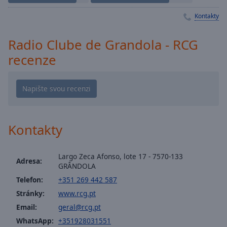
Playback
Kontakty
Rate
Chapters
Radio Clube de Grandola - RCG
Chapters
recenze
Descriptions
descriptions
off
,
selected
Kontakty
Subtitles
subtitles
Largo Zeca Afonso, lote 17 - 7570-133
Adresa:
settings
,
GRÂNDOLA
opens
Telefon:
+351 269 442 587
subtitles
Stránky:
www.rcg.pt
settings
Email:
geral@rcg.pt
dialog
WhatsApp:
+351928031551
subtitles