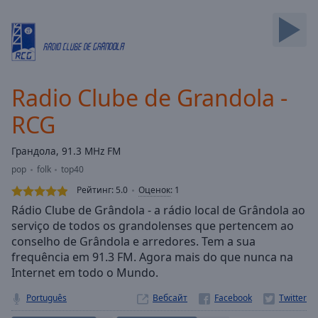
Backward
Skip
Forward
Mute
Current
Time
0:00
Radio Clube de Grandola -
/
Duration
-:-
RCG
Loaded
:
0.00%
Грандола, 91.3 MHz FM
Stream
pop
folk
top40
Type
LIVE
Рейтинг:
5.0
Оценок
:
1
Seek to
live,
Rádio Clube de Grândola - a rádio local de Grândola ao
currently
serviço de todos os grandolenses que pertencem ao
behind
live
LIVE
conselho de Grândola e arredores. Tem a sua
Remaining
frequência em 91.3 FM. Agora mais do que nunca na
Time
-
Internet em todo o Mundo.
-:-
Português
Вебсайт
1x