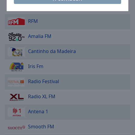
Caption
Record FM 107.7
Area
Background
RFM
Color
Amalia FM
Opacity
Cantinho da Madeira
Font
Size
Iris Fm
Text
Radio Festival
Edge
Style
Radio XL FM
Font
Antena 1
Family
Smooth FM