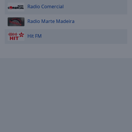
Reset
Radio Comercial
Done
Close
Modal
Radio Marte Madeira
Dialog
End
of
Hit FM
dialog
window.