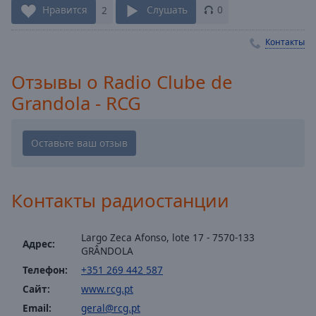
Нравится
2
Слушать
0
Playback
Rate
Контакты
Chapters
Chapters
Отзывы о Radio Clube de
Grandola - RCG
Descriptions
descriptions
off
,
selected
Subtitles
Контакты радиостанции
subtitles
settings
,
Largo Zeca Afonso, lote 17 - 7570-133
Адрес:
opens
GRÂNDOLA
subtitles
Телефон:
+351 269 442 587
settings
Сайт:
www.rcg.pt
dialog
Email:
geral@rcg.pt
subtitles