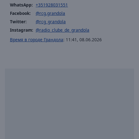
off
,
WhatsApp:
+351928031551
selected
Facebook:
@rcg.grandola
Twitter:
@rcg_grandola
Audio
Track
Instagram:
@radio_clube_de_grandola
Время в городе Грандола
:
11:41
,
08.06.2026
Picture-
in-
Picture
Fullscreen
This
is
a
modal
window.
Beginning
of
dialog
window.
Escape
will