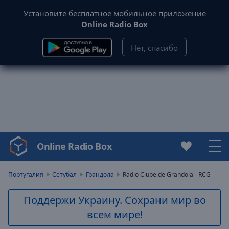
Установите бесплатное мобильное приложение
Online Radio Box
Нет, спасибо
Online Radio Box
Video
Player
is
Португалия
Сетубал
Грандола
Radio Clube de Grandola - RCG
loading.
Play
Поддержи Украину. Сохрани мир во
Video
всем мире!
Play
Skip