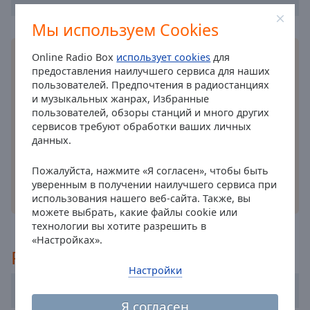
cancel
Мы используем Cookies
and
close
Установите бесплатное
приложение
Online
Online Radio Box
использует cookies
для
the
Radio Box для вашего смартфона и слушайте
предоставления наилучшего сервиса для наших
window.
пользователей. Предпочтения в радиостанциях
любимые радиостанции онлайн, где бы вы ни
и музыкальных жанрах, Избранные
находились! Теперь ваше любимое радио у вас
Text
пользователей, обзоры станций и много других
в кармане, благодаря нашему удобному
Color
сервисов требуют обработки ваших личных
приложению.
данных.
Opacity
Пожалуйста, нажмите «Я согласен», чтобы быть
уверенным в получении наилучшего сервиса при
другие варианты
использования нашего веб-сайта. Также, вы
Text
можете выбрать, какие файлы cookie или
Background
технологии вы хотите разрешить в
Color
«Настройках».
Рекомендуемые
Настройки
Opacity
Kiss Fm 101.2
Я согласен