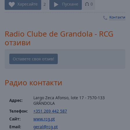
Харесайте
2
Пускане
0
Playback
Rate
Контакти
Chapters
Chapters
Radio Clube de Grandola - RCG
отзиви
Descriptions
descriptions
off
,
selected
Subtitles
Радио контакти
subtitles
settings
,
Largo Zeca Afonso, lote 17 - 7570-133
Адрес:
opens
GRÂNDOLA
subtitles
Телефон:
+351 269 442 587
settings
Сайт:
www.rcg.pt
dialog
Email:
geral@rcg.pt
subtitles