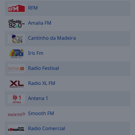
Caption
RFM
Area
Background
Color
Amalia FM
Cantinho da Madeira
Opacity
Iris Fm
Font
Size
Radio Festival
Text
Radio XL FM
Edge
Style
Antena 1
Font
Smooth FM
Family
Radio Comercial