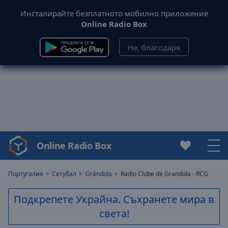
Инсталирайте безплатното мобилно приложение
Online Radio Box
Не, благодаря
Online Radio Box
Video
Player
is
Португалия
Сетубал
Grândola
Radio Clube de Grandola - RCG
loading.
Play
Подкрепете Украйна. Съхранете мира в
Video
света!
Play
Skip