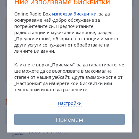
Ние използваме бисквитки
cancel
and
Online Radio Box
използва бисквитки
, за да
close
осигуряваме най-добро обслужване за
Инсталирайте безплатното
приложение
Online
the
потребителите си. Предпочитаните
Radio Box за вашия смартфон и слушайте
радиостанции и музикални жанрове, раздел
window.
любимите си радиостанции онлайн където и да
„Предпочитани“, обзорите на станции и много
други услуги се нуждаят от обработване на
се намирате!
Text
личните Ви данни.
Color
Кликнете върху „Приемам“, за да гарантирате, че
ще можете да се възползвате в максимална
Opacity
други възможности
степен от нашия уебсайт. Друга възможност е от
„Настройки“ да изберете кои бисквитки или
технологии искате да разрешите.
Text
Background
Препоръчано
Настройки
Color
Kiss Fm 101.2
Приемам
Opacity
Record FM 107.7