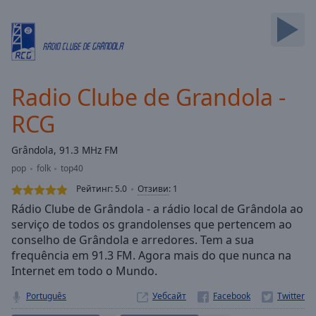
Backward
Skip
Forward
Mute
Current
Time
0:00
Radio Clube de Grandola -
/
Duration
-:-
RCG
Loaded
:
0.00%
Grândola, 91.3 MHz FM
Stream
pop
folk
top40
Type
LIVE
Рейтинг:
5.0
Отзиви
:
1
Seek to
live,
Rádio Clube de Grândola - a rádio local de Grândola ao
currently
serviço de todos os grandolenses que pertencem ao
behind
live
LIVE
conselho de Grândola e arredores. Tem a sua
Remaining
frequência em 91.3 FM. Agora mais do que nunca na
Time
-
Internet em todo o Mundo.
-:-
Português
Уебсайт
1x