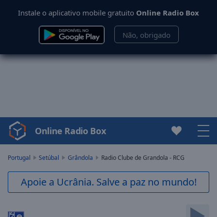
Instale o aplicativo mobile gratuito
Online Radio Box
Não, obrigado
Online Radio Box
Video
Player
is
Portugal
Setúbal
Grândola
Radio Clube de Grandola - RCG
loading.
Play
Apoie a Ucrânia. Salve a paz no mundo!
Video
Play
Skip
Backward