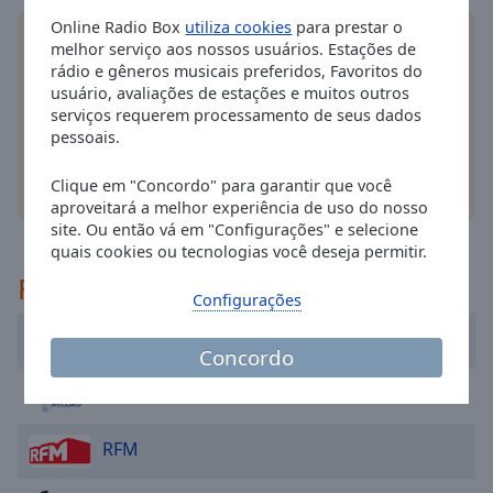
cancel
and
Online Radio Box
utiliza cookies
para prestar o
Instale o
aplicativo
Online Radio Box gratuito para
melhor serviço aos nossos usuários. Estações de
close
o seu smartphone e ouça as suas estações de
rádio e gêneros musicais preferidos, Favoritos do
the
rádio favoritas online - onde quer que você esteja!
usuário, avaliações de estações e muitos outros
window.
serviços requerem processamento de seus dados
pessoais.
Text
Color
Clique em "Concordo" para garantir que você
outras opções
aproveitará a melhor experiência de uso do nosso
site. Ou então vá em "Configurações" e selecione
Opacity
quais cookies ou tecnologias você deseja permitir.
Recomendado
Configurações
Text
Background
Kiss Fm 101.2
Color
Concordo
Record FM 107.7
Opacity
RFM
Caption