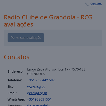
Playback
Contatos
Rate
Chapters
Radio Clube de Grandola - RCG
Chapters
avaliações
Descriptions
descriptions
off
,
selected
Contatos
Subtitles
subtitles
Largo Zeca Afonso, lote 17 - 7570-133
Endereço:
settings
,
GRÂNDOLA
opens
Telefone:
+351 269 442 587
subtitles
Site:
www.rcg.pt
settings
Email:
geral@rcg.pt
dialog
WhatsApp:
+351928031551
subtitles
off
,
Facebook:
@rcg.grandola