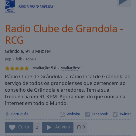
Skip
Forward
Mute
Current
Radio Clube de Grandola -
Time
0:00
RCG
/
Duration
-:-
Loaded
:
Grândola, 91.3 MHz FM
0.00%
pop
folk
top40
Stream
Avaliação:
5.0
Avaliações
:
1
Type
LIVE
Rádio Clube de Grândola - a rádio local de Grândola ao
Seek to
serviço de todos os grandolenses que pertencem ao
live,
currently
conselho de Grândola e arredores. Tem a sua
behind
frequência em 91.3 FM. Agora mais do que nunca na
live
LIVE
Remaining
Internet em todo o Mundo.
Time
-
Português
Website
-:-
Curtir
2
Ao Vivo
0
1x