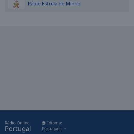
Rádio Estrela do Minho
Done
Close
Modal
Dialog
End
of
dialog
window.
Rádio Online
Idioma:
Portugal
Português