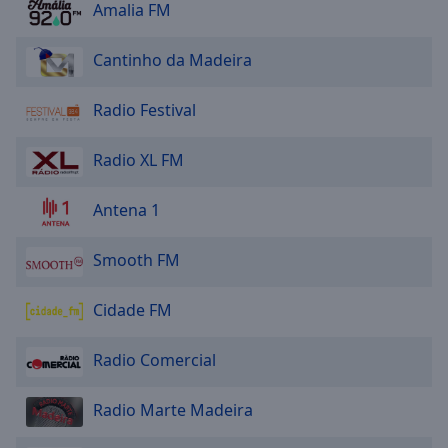
Amalia FM
Area
Background
Color
Cantinho da Madeira
Radio Festival
Opacity
Radio XL FM
Font
Size
Antena 1
Text
Smooth FM
Edge
Style
Cidade FM
Font
Radio Comercial
Family
Radio Marte Madeira
Reset