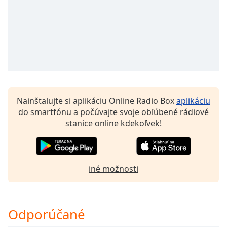
Opacity
Caption
Area
Background
Color
Nainštalujte si aplikáciu Online Radio Box
aplikáciu
do smartfónu a počúvajte svoje obľúbené rádiové
Opacity
stanice online kdekoľvek!
Font
Size
iné možnosti
Text
Edge
Style
Odporúčané