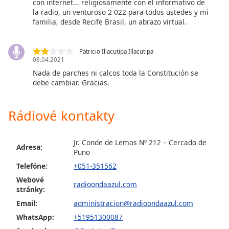
opens
con internet... religiosamente con el informativo de
subtitles
la radio, un venturoso 2 022 para todos ustedes y mi
familia, desde Recife Brasil, un abrazo virtual.
settings
dialog
subtitles
Patricio Illacutipa Illacutipa
off
,
08.04.2021
selected
Nada de parches ni calcos toda la Constitución se
debe cambiar. Gracias.
Audio
Track
Rádiové kontakty
Picture-
in-
Picture
Jr. Conde de Lemos Nº 212 – Cercado de
Fullscreen
Adresa:
Puno
This
is
Telefóne:
+051-351562
a
Webové
radioondaazul.com
modal
stránky:
window.
Email:
administracion@radioondaazul.com
WhatsApp:
+51951300087
Beginning