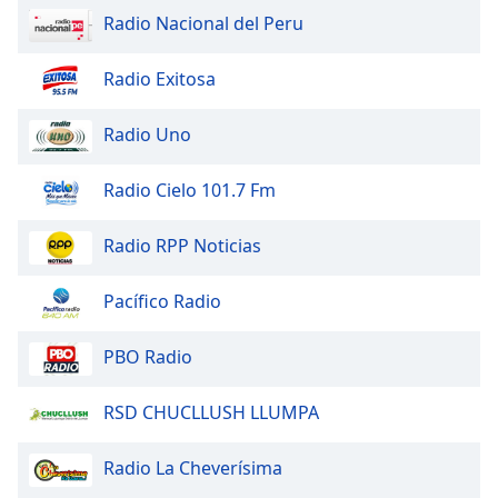
Font
Radio Nacional del Peru
Family
Radio Exitosa
Reset
Radio Uno
Done
Close
Modal
Radio Cielo 101.7 Fm
Dialog
End
of
Radio RPP Noticias
dialog
window.
Pacífico Radio
PBO Radio
RSD CHUCLLUSH LLUMPA
Radio La Cheverísima