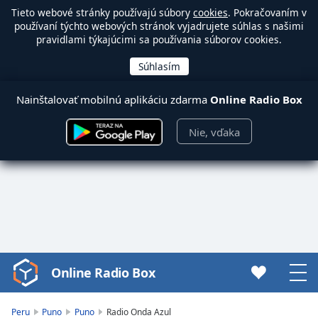
Tieto webové stránky používajú súbory
cookies
. Pokračovaním v
používaní týchto webových stránok vyjadrujete súhlas s našimi
pravidlami týkajúcimi sa používania súborov cookies.
Nainštalovať mobilnú aplikáciu zdarma
Online Radio Box
Nie, vďaka
Online Radio Box
Video
Player
is
Peru
Puno
Puno
Radio Onda Azul