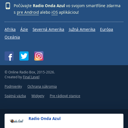
Počúvajte
Radio Onda Azul
vo svojom smartfóne zdarma
s
pre Android
alebo
iOS
aplikáciou!
Afrika
Ázie
Severná Amerika
Južná Amerika
Európa
Oceánia
© Online Radio Box, 2015-2026.
Created by
Final Level
Podmienky
Ochrana súkromia
Spätná väzba
Widgety
Pre rádiové stanice
Radio Onda Azul