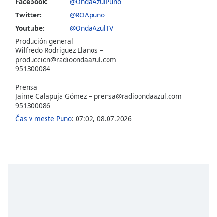
Facebook:
@OndaAzulPuno
of
dialog
Twitter:
@ROApuno
window.
Youtube:
@OndaAzulTV
Escape
Produción general
will
Wilfredo Rodriguez Llanos –
cancel
produccion@radioondaazul.com
and
951300084
close
Prensa
the
Jaime Calapuja Gómez –
prensa@radioondaazul.com
window.
951300086
Čas v meste Puno
:
07:02
,
08.07.2026
Text
Color
Opacity
Text
Background
Color