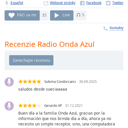
Remaining
Español
Webové stránky
Time
-
-:-
Páči sa mi
35
Live
5
1x
Kontakty
Playback
Rate
Recenzie Radio Onda Azul
Chapters
Chapters
Descriptions
descriptions
Sulema Condorcanci
30.09.2025
off
,
saludos desde sueciaaaaa
selected
Subtitles
Gerardo AP
31.12.2021
Buen día a la familia Onda Azul, gracias por la
subtitles
información que nos brinda día a día, ahora ya no
settings
,
necesito un simple receptor, sino, una computadora