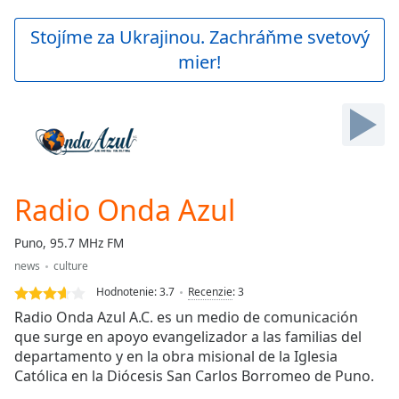
loading.
Play
Stojíme za Ukrajinou. Zachráňme svetový
Video
mier!
Play
Skip
Backward
Skip
Forward
Mute
Current
Time
0:00
Radio Onda Azul
/
Duration
-:-
Puno, 95.7 MHz FM
Loaded
:
news
culture
0.00%
Stream
Hodnotenie:
3.7
Recenzie
:
3
Type
LIVE
Radio Onda Azul A.C. es un medio de comunicación
Seek to
que surge en apoyo evangelizador a las familias del
live,
departamento y en la obra misional de la Iglesia
currently
behind
Católica en la Diócesis San Carlos Borromeo de Puno.
live
LIVE