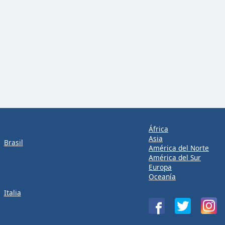
África
Asia
Brasil
América del Norte
América del Sur
Europa
Oceanía
Italia