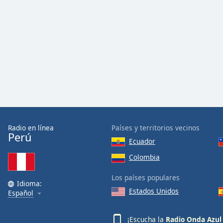
Audio
Track
Picture-
in-
Picture
Fullscreen
This
is
a
modal
window.
Radio en línea
Países y territorios vecinos
Beginning
Perú
Ecuador
of
dialog
Colombia
window.
Los países populares
Escape
Idioma:
will
Estados Unidos
Español
cancel
and
¡Escucha la
Radio Onda Azul
close