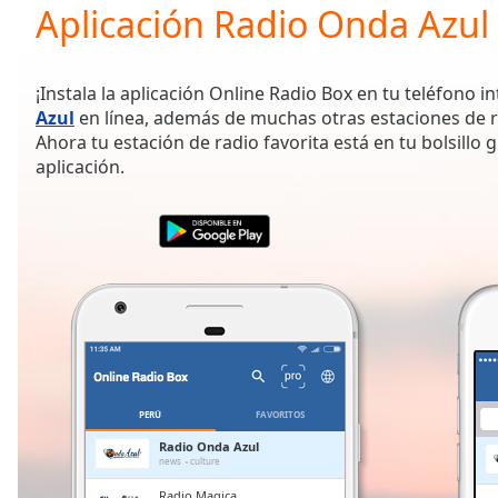
Current
Aplicación Radio Onda Azul
Time
0:00
/
Duration
-:-
¡Instala la aplicación Online Radio Box en tu teléfono i
Loaded
:
Azul
en línea, además de muchas otras estaciones de r
0.00%
Ahora tu estación de radio favorita está en tu bolsillo 
0:00
aplicación.
Stream
Type
LIVE
Seek to
live,
currently
behind
live
LIVE
Remaining
Time
-
-:-
1x
PERÚ
FAVORITOS
Playback
Radio Onda Azul
Rate
news
culture
Radio Magica