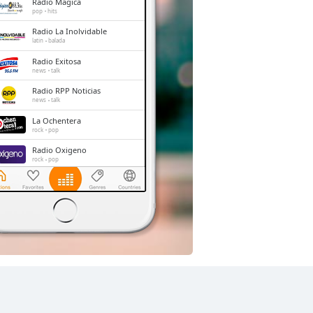
Radio Magica
pop
hits
Radio La Inolvidable
latin
balada
Radio Exitosa
news
talk
Radio RPP Noticias
news
talk
La Ochentera
rock
pop
Radio Oxigeno
rock
pop
Rock en Español
rock
pop
classic rock
blues
hard rock
alternative
top40
90s
80s
reggae
alternative rock
spanish
Radio 1160
rock
pop
spanish
hits