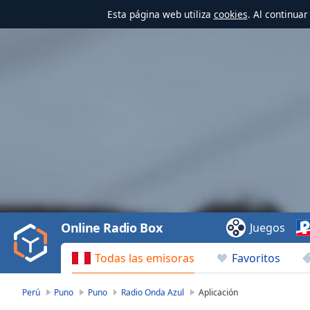
Esta página web utiliza
cookies
. Al continua
Video
Player
is
loading.
Play
Video
Online Radio Box
Juegos
Play
Skip
Todas las emisoras
Favoritos
Backward
Skip
Forward
Perú
Puno
Puno
Radio Onda Azul
Aplicación
Mute