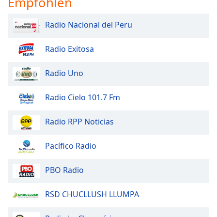
Empfohlen
Font
Radio Nacional del Peru
Family
Radio Exitosa
Reset
Done
Radio Uno
Close
Modal
Dialog
Radio Cielo 101.7 Fm
End
of
Radio RPP Noticias
dialog
window.
Pacífico Radio
PBO Radio
RSD CHUCLLUSH LLUMPA