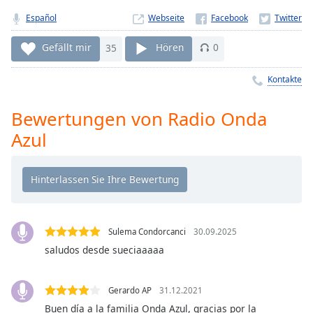
Remaining
Español
Webseite
Time
-
-:-
Gefällt mir
35
Hören
0
1x
Kontakte
Playback
Rate
Bewertungen von Radio Onda
Chapters
Azul
Chapters
Descriptions
descriptions
off
,
Sulema Condorcanci
30.09.2025
selected
saludos desde sueciaaaaa
Subtitles
Gerardo AP
31.12.2021
subtitles
settings
,
Buen día a la familia Onda Azul, gracias por la