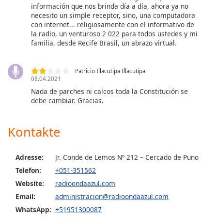
información que nos brinda día a día, ahora ya no
opens
necesito un simple receptor, sino, una computadora
subtitles
con internet... religiosamente con el informativo de
settings
la radio, un venturoso 2 022 para todos ustedes y mi
dialog
familia, desde Recife Brasil, un abrazo virtual.
subtitles
off
,
selected
Patricio Illacutipa Illacutipa
08.04.2021
Nada de parches ni calcos toda la Constitución se
Audio
Track
debe cambiar. Gracias.
Picture-
in-
Kontakte
Picture
Fullscreen
This
Adresse:
Jr. Conde de Lemos Nº 212 – Cercado de Puno
is
Telefon:
+051-351562
a
Website:
radioondaazul.com
modal
window.
Email:
administracion@radioondaazul.com
WhatsApp:
+51951300087