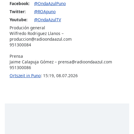
Beginning
Facebook:
@OndaAzulPuno
of
Twitter:
@ROApuno
dialog
Youtube:
@OndaAzulTV
window.
Escape
Produción general
will
Wilfredo Rodriguez Llanos –
produccion@radioondaazul.com
cancel
951300084
and
close
Prensa
the
Jaime Calapuja Gómez –
prensa@radioondaazul.com
window.
951300086
Ortszeit in Puno
:
15:19
,
08.07.2026
Text
Color
Opacity
Text
Background