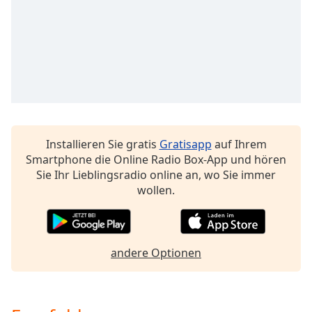
Color
Opacity
Caption
Area
Background
Color
Installieren Sie gratis
Gratisapp
auf Ihrem
Smartphone die Online Radio Box-App und hören
Opacity
Sie Ihr Lieblingsradio online an, wo Sie immer
wollen.
Font
Size
andere Optionen
Text
Edge
Style