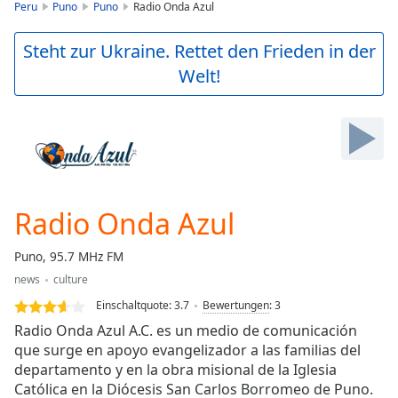
is
Peru
Puno
Puno
Radio Onda Azul
loading.
Play
Steht zur Ukraine. Rettet den Frieden in der
Video
Welt!
Play
Skip
Backward
Skip
Forward
Mute
Current
Time
0:00
Radio Onda Azul
/
Duration
-:-
Puno, 95.7 MHz FM
Loaded
:
news
culture
0.00%
Stream
Einschaltquote:
3.7
Bewertungen
:
3
Type
LIVE
Radio Onda Azul A.C. es un medio de comunicación
Seek to
que surge en apoyo evangelizador a las familias del
live,
departamento y en la obra misional de la Iglesia
currently
behind
Católica en la Diócesis San Carlos Borromeo de Puno.
live
LIVE