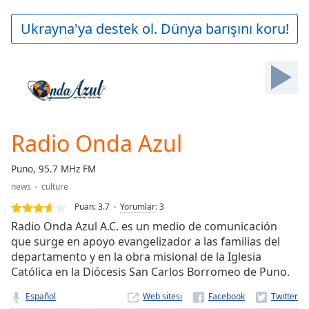
loading.
Play
Ukrayna'ya destek ol. Dünya barışını koru!
Video
Play
Skip
Backward
Skip
Forward
Mute
Current
Radio Onda Azul
Time
0:00
/
Puno, 95.7 MHz FM
Duration
-:-
news
culture
Loaded
:
0.00%
Puan:
3.7
Yorumlar
:
3
Stream
Radio Onda Azul A.C. es un medio de comunicación
Type
LIVE
que surge en apoyo evangelizador a las familias del
departamento y en la obra misional de la Iglesia
Seek to
live,
Católica en la Diócesis San Carlos Borromeo de Puno.
currently
behind
Español
Web sitesi
live
LIVE