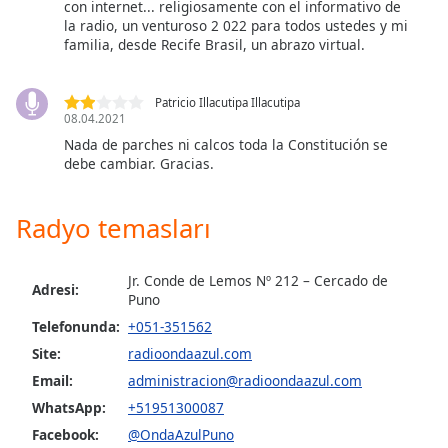
opens
con internet... religiosamente con el informativo de
subtitles
la radio, un venturoso 2 022 para todos ustedes y mi
settings
familia, desde Recife Brasil, un abrazo virtual.
dialog
subtitles
Patricio Illacutipa Illacutipa
off
,
08.04.2021
selected
Nada de parches ni calcos toda la Constitución se
debe cambiar. Gracias.
Audio
Track
Radyo temasları
Picture-
in-
Picture
Jr. Conde de Lemos Nº 212 – Cercado de
Fullscreen
Adresi:
This
Puno
is
Telefonunda:
+051-351562
a
Site:
radioondaazul.com
modal
Email:
administracion@radioondaazul.com
window.
WhatsApp:
+51951300087
Beginning
Facebook:
@OndaAzulPuno