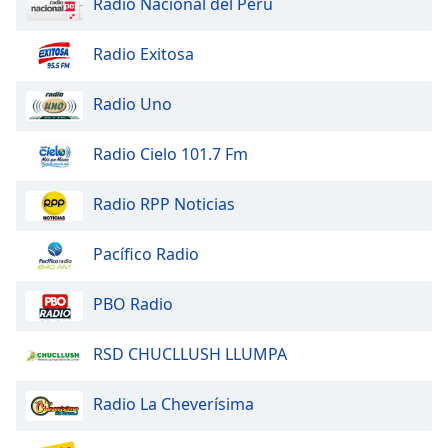
Radio Nacional del Peru
Font
Family
Radio Exitosa
Reset
Radio Uno
Done
Close
Radio Cielo 101.7 Fm
Modal
Dialog
End
Radio RPP Noticias
of
dialog
Pacífico Radio
window.
PBO Radio
RSD CHUCLLUSH LLUMPA
Radio La Cheverísima