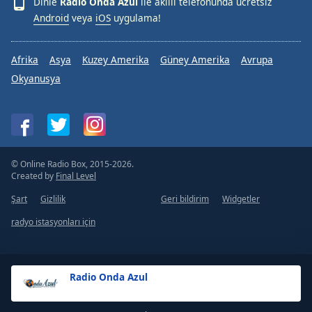
Dinle
Radio Onda Azul
ile akıllı telefonunda ücretsiz
Android
veya
iOS
uygulama!
Afrika
Asya
Kuzey Amerika
Güney Amerika
Avrupa
Okyanusya
© Online Radio Box, 2015-2026.
Created by
Final Level
Şart
Gizlilik
Geri bildirim
Widgetler
radyo istasyonları için
Radio Onda Azul