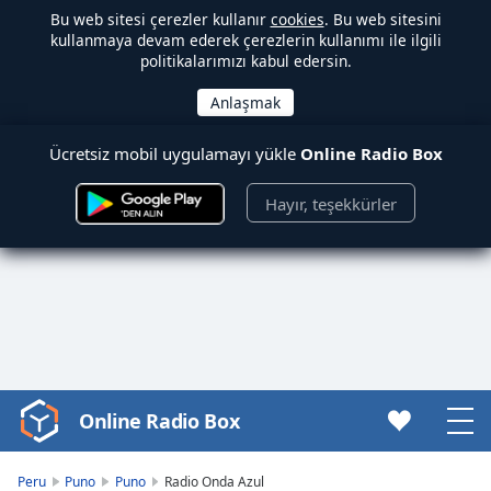
Bu web sitesi çerezler kullanır
cookies
. Bu web sitesini
kullanmaya devam ederek çerezlerin kullanımı ile ilgili
politikalarımızı kabul edersin.
Ücretsiz mobil uygulamayı yükle
Online Radio Box
Hayır, teşekkürler
Online Radio Box
Video
Player
is
Peru
Puno
Puno
Radio Onda Azul