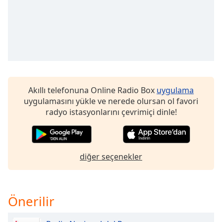
Opacity
Caption
Area
Background
Color
Akıllı telefonuna Online Radio Box
uygulama
uygulamasını yükle ve nerede olursan ol favori
radyo istasyonlarını çevrimiçi dinle!
Opacity
Font
Size
diğer seçenekler
Text
Edge
Önerilir
Style