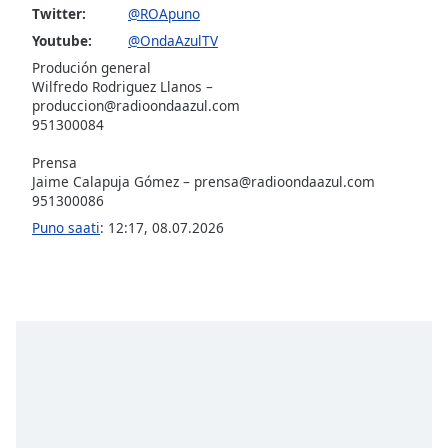
of
Twitter:
@ROApuno
dialog
Youtube:
@OndaAzulTV
window.
Produción general
Escape
Wilfredo Rodriguez Llanos –
will
produccion@radioondaazul.com
cancel
951300084
and
close
Prensa
Jaime Calapuja Gómez –
prensa@radioondaazul.com
the
951300086
window.
Puno saati
:
12:17
,
08.07.2026
Text
Color
Opacity
Text
Background
Color