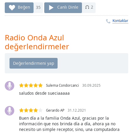
Remaining
Time
-
Beğen
35
Canlı Dinle
2
-:-
Kontaklar
1x
Playback
Radio Onda Azul
Rate
değerlendirmeler
Chapters
Chapters
Descriptions
descriptions
Sulema Condorcanci
30.09.2025
off
,
saludos desde sueciaaaaa
selected
Subtitles
Gerardo AP
31.12.2021
Buen día a la familia Onda Azul, gracias por la
subtitles
información que nos brinda día a día, ahora ya no
settings
,
necesito un simple receptor, sino, una computadora