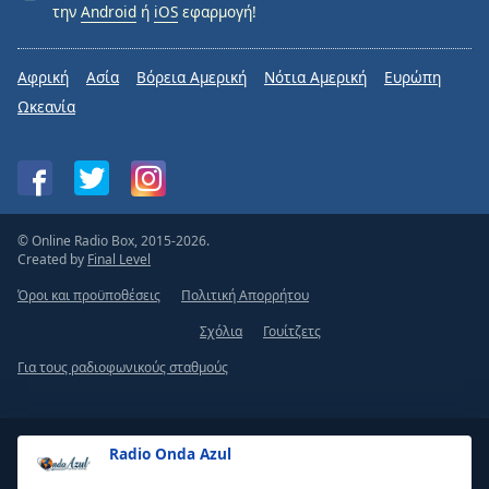
την
Android
ή
iOS
εφαρμογή!
Αφρική
Ασία
Βόρεια Αμερική
Νότια Αμερική
Ευρώπη
Ωκεανία
© Online Radio Box, 2015-2026.
Created by
Final Level
Όροι και προϋποθέσεις
Πολιτική Απορρήτου
Σχόλια
Γουίτζετς
Για τους ραδιοφωνικούς σταθμούς
Radio Onda Azul