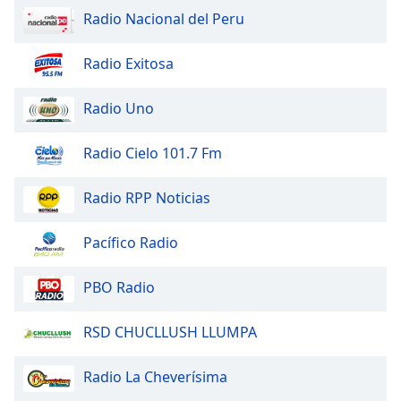
Radio Nacional del Peru
Font
Family
Radio Exitosa
Reset
Radio Uno
Done
Close
Radio Cielo 101.7 Fm
Modal
Dialog
End
Radio RPP Noticias
of
dialog
Pacífico Radio
window.
PBO Radio
RSD CHUCLLUSH LLUMPA
Radio La Cheverísima