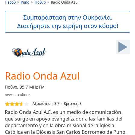
is
Περού
Puno
Πούνο
Radio Onda Azul
loading.
Play
Συμπαράσταση στην Ουκρανία.
Video
Διατήρηστε την ειρήνη στον κόσμο!
Play
Skip
Backward
Skip
Forward
Mute
Current
Time
0:00
Radio Onda Azul
/
Duration
-:-
Πούνο, 95.7 MHz FM
Loaded
:
news
culture
0.00%
Stream
Αξιολόγηση:
3.7
Κριτικές
:
3
Type
LIVE
Radio Onda Azul A.C. es un medio de comunicación
Seek to
que surge en apoyo evangelizador a las familias del
live,
departamento y en la obra misional de la Iglesia
currently
behind
Católica en la Diócesis San Carlos Borromeo de Puno.
live
LIVE