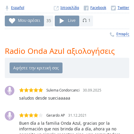
Remaining
Español
Ιστοσελίδα
Time
-
-:-
Μου αρέσει
35
Live
1
1x
Επαφές
Playback
Rate
Radio Onda Azul αξιολογήσεις
Chapters
Chapters
Descriptions
descriptions
Sulema Condorcanci
30.09.2025
off
,
saludos desde sueciaaaaa
selected
Subtitles
Gerardo AP
31.12.2021
Buen día a la familia Onda Azul, gracias por la
subtitles
información que nos brinda día a día, ahora ya no
settings
,