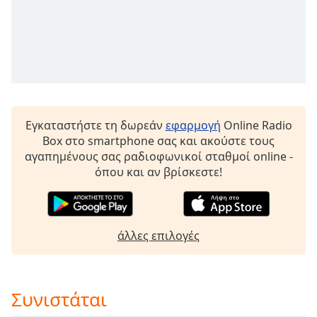
Color
Opacity
Caption
Area
Background
Εγκαταστήστε τη δωρεάν
εφαρμογή
Online Radio
Color
Box στο smartphone σας και ακούστε τους
αγαπημένους σας ραδιοφωνικοί σταθμοί online -
Opacity
όπου και αν βρίσκεστε!
Font
Size
άλλες επιλογές
Text
Edge
Συνιστάται
Style