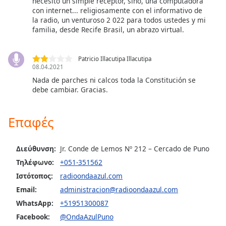
necesito un simple receptor, sino, una computadora
opens
con internet... religiosamente con el informativo de
subtitles
la radio, un venturoso 2 022 para todos ustedes y mi
familia, desde Recife Brasil, un abrazo virtual.
settings
dialog
subtitles
Patricio Illacutipa Illacutipa
off
,
08.04.2021
selected
Nada de parches ni calcos toda la Constitución se
debe cambiar. Gracias.
Audio
Track
Επαφές
Picture-
in-
Picture
Διεύθυνση:
Jr. Conde de Lemos Nº 212 – Cercado de Puno
Fullscreen
This
Τηλέφωνο:
+051-351562
is
Ιστότοπος:
radioondaazul.com
a
Email:
administracion@radioondaazul.com
modal
WhatsApp:
+51951300087
window.
Facebook:
@OndaAzulPuno