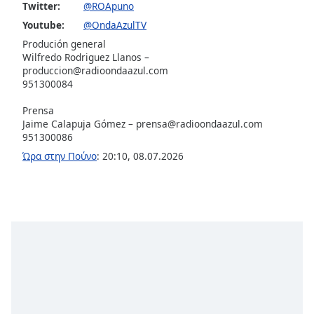
Beginning
Twitter:
@ROApuno
of
Youtube:
@OndaAzulTV
dialog
Produción general
window.
Wilfredo Rodriguez Llanos –
Escape
produccion@radioondaazul.com
will
951300084
cancel
and
Prensa
Jaime Calapuja Gómez –
prensa@radioondaazul.com
close
951300086
the
window.
Ώρα στην Πούνο
:
20:10
,
08.07.2026
Text
Color
Opacity
Text
Background