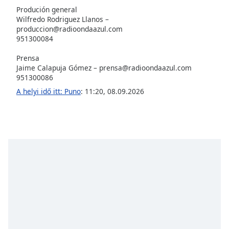
of
Produción general
dialog
Wilfredo Rodriguez Llanos –
window.
produccion@radioondaazul.com
Escape
951300084
will
Prensa
cancel
Jaime Calapuja Gómez –
prensa@radioondaazul.com
and
951300086
close
A helyi idő itt: Puno
:
11:20
,
08.09.2026
the
window.
Text
Color
Opacity
Text
Background
Color