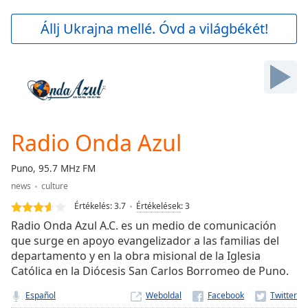
loading.
Play
Állj Ukrajna mellé. Óvd a világbékét!
Video
Play
Skip
Backward
Skip
Forward
Mute
Current
Radio Onda Azul
Time
0:00
/
Puno, 95.7 MHz FM
Duration
-:-
news
culture
Loaded
:
0.00%
Értékelés:
3.7
Értékelések
:
3
Stream
Radio Onda Azul A.C. es un medio de comunicación
Type
LIVE
que surge en apoyo evangelizador a las familias del
departamento y en la obra misional de la Iglesia
Seek to
live,
Católica en la Diócesis San Carlos Borromeo de Puno.
currently
behind
Español
Weboldal
live
LIVE