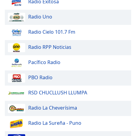
Radio Exitosa
Font
Family
Radio Uno
Reset
Radio Cielo 101.7 Fm
Done
Close
Radio RPP Noticias
Modal
Dialog
End
Pacífico Radio
of
dialog
PBO Radio
window.
RSD CHUCLLUSH LLUMPA
Radio La Cheverísima
Radio La Sureña - Puno