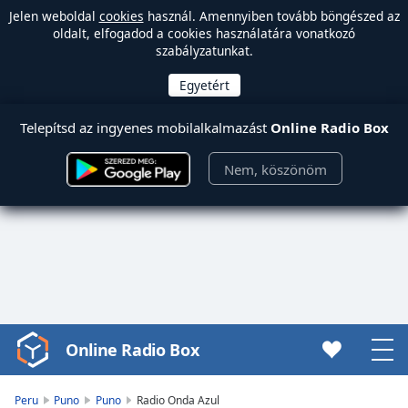
Jelen weboldal
cookies
használ. Amennyiben tovább böngészed az
oldalt, elfogadod a cookies használatára vonatkozó
szabályzatunkat.
Telepítsd az ingyenes mobilalkalmazást
Online Radio Box
Nem, köszönöm
Online Radio Box
Video
Player
is
Peru
Puno
Puno
Radio Onda Azul