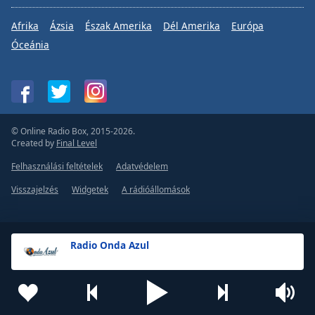
Afrika
Ázsia
Észak Amerika
Dél Amerika
Európa
Óceánia
© Online Radio Box, 2015-2026.
Created by
Final Level
Felhasználási feltételek
Adatvédelem
Visszajelzés
Widgetek
A rádióállomások
Radio Onda Azul