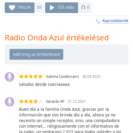
Remaining
Time
-
Tetszik
35
Élő adás
0
-:-
Kapcsolattartók
1x
Playback
Radio Onda Azul értékelésed
Rate
Chapters
Chapters
Descriptions
Sulema Condorcanci
30.09.2025
descriptions
saludos desde sueciaaaaa
off
,
selected
Gerardo AP
31.12.2021
Buen día a la familia Onda Azul, gracias por la
Subtitles
información que nos brinda día a día, ahora ya no
subtitles
necesito un simple receptor, sino, una computadora
con internet... religiosamente con el informativo de
settings
,
la radio, un venturoso 2 022 para todos ustedes y mi