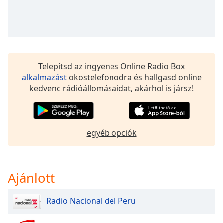
Opacity
Caption
Area
Telepítsd az ingyenes Online Radio Box
Background
alkalmazást
okostelefonodra és hallgasd online
Color
kedvenc rádióállomásaidat, akárhol is jársz!
Opacity
egyéb opciók
Font
Size
Ajánlott
Text
Edge
Radio Nacional del Peru
Style