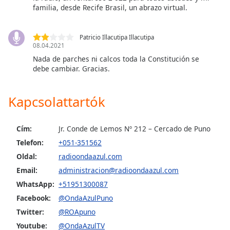
opens
familia, desde Recife Brasil, un abrazo virtual.
subtitles
settings
dialog
Patricio Illacutipa Illacutipa
subtitles
08.04.2021
off
,
Nada de parches ni calcos toda la Constitución se
selected
debe cambiar. Gracias.
Audio
Track
Kapcsolattartók
Picture-
in-
Cím:
Jr. Conde de Lemos Nº 212 – Cercado de Puno
Picture
Telefon:
+051-351562
Fullscreen
This
Oldal:
radioondaazul.com
is
Email:
administracion@radioondaazul.com
a
WhatsApp:
+51951300087
modal
Facebook:
@OndaAzulPuno
window.
Twitter:
@ROApuno
Beginning
Youtube:
@OndaAzulTV