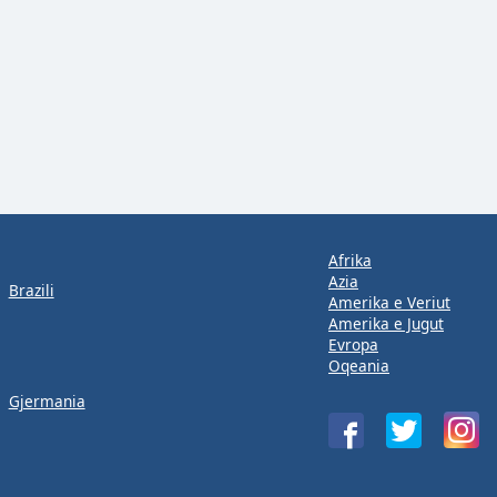
Afrika
Azia
Brazili
Amerika e Veriut
Amerika e Jugut
Evropa
Oqeania
Gjermania