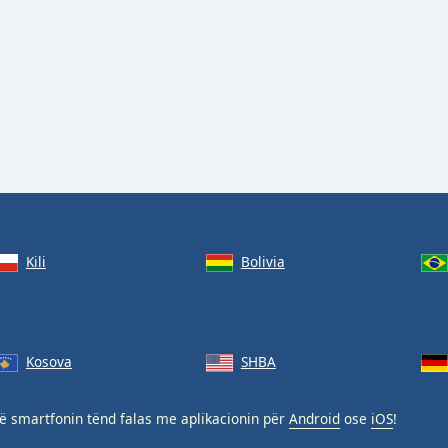
Kili
Bolivia
Kosova
SHBA
ë smartfonin tënd falas me aplikacionin për
Android
ose
iOS
!