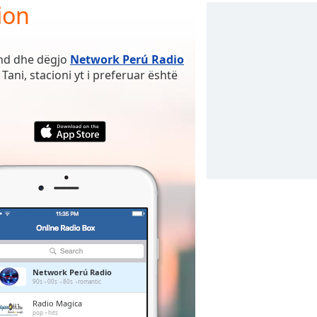
ion
ënd dhe dëgjo
Network Perú Radio
Tani, stacioni yt i preferuar është
Network Perú Radio
90s
00s
80s
romantic
Radio Magica
pop
hits