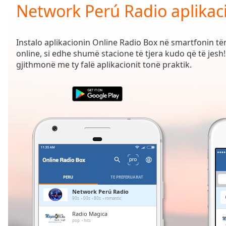
Current
Network Perú Radio aplikac
Time
0:00
/
Duration
-:-
Instalo aplikacionin Online Radio Box në smartfonin t
Loaded
:
online, si edhe shumë stacione të tjera kudo që të jesh! 
0.00%
gjithmonë me ty falë aplikacionit tonë praktik.
0:00
Stream
Type
LIVE
Seek to
live,
currently
behind
live
LIVE
Remaining
Time
-
-:-
PERU
TË PREFERUARAT
1x
Network Perú Radio
90s
00s
80s
romantic
Playback
Rate
Radio Magica
pop
hits