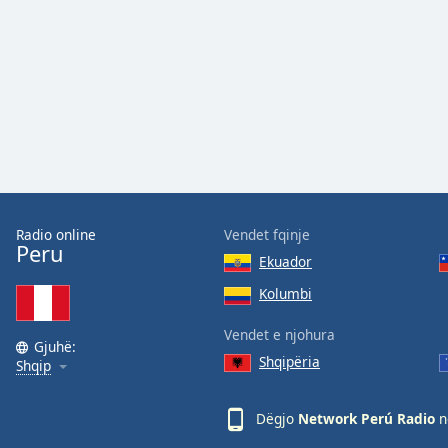
Audio
Track
Picture-
in-
Picture
Fullscreen
This
is
a
modal
window.
Radio online
Vendet fqinje
Peru
Ekuador
Beginning
of
Kolumbi
dialog
Vendet e njohura
window.
Gjuhë:
Escape
Shqipëria
Shqip
will
cancel
Dëgjo
Network Perú Radio
n
and
close