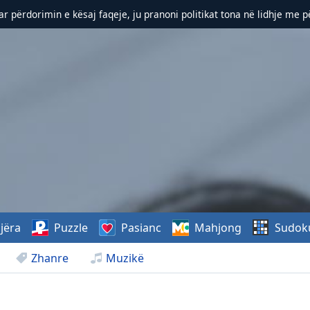
r përdorimin e kësaj faqeje, ju pranoni politikat tona në lidhje me 
jëra
Puzzle
Pasianc
Mahjong
Sudok
Zhanre
Muzikë