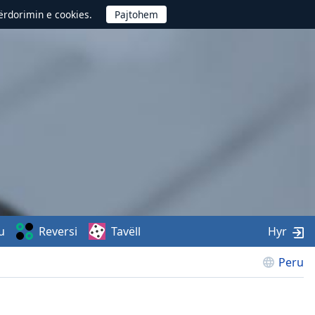
përdorimin e cookies.
u
Reversi
Tavëll
Hyr
Peru