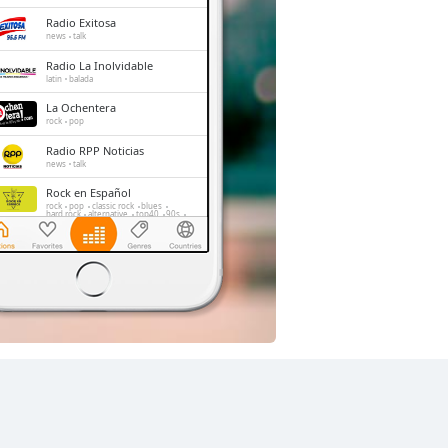
Radio Exitosa
news
talk
Radio La Inolvidable
latin
balada
La Ochentera
rock
pop
Radio RPP Noticias
news
talk
Rock en Español
rock
pop
classic rock
blues
hard rock
alternative
top40
90s
80s
reggae
alternative rock
spanish
Radio Oxigeno
rock
pop
Radio Ritmo Romantica
romantic