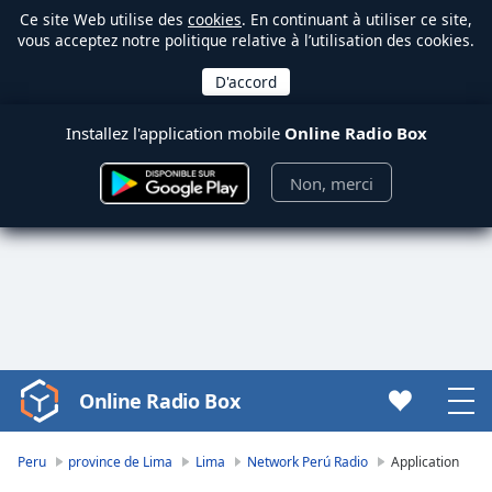
Ce site Web utilise des
cookies
. En continuant à utiliser ce site,
vous acceptez notre politique relative à l’utilisation des cookies.
Installez l'application mobile
Online Radio Box
Non, merci
Online Radio Box
Video
Player
is
Peru
province de Lima
Lima
Network Perú Radio
Application
loading.