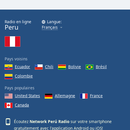
Opacity
Radio en ligne
Langue:
Caption
Peru
Français
Area
Background
Color
Pays voisins
Opacity
Ecuador
Chili
Bolivie
Brésil
Colombie
Font
Size
Pays populaires
United States
Allemagne
France
Text
Canada
Edge
Style
Écoutez
Network Perú Radio
sur votre smartphone
gratuitement avec l'application
Android
ou
iOS
!
Font