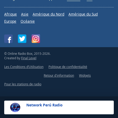
Family
Afrique
Asie
Amérique du Nord
Amérique du Sud
Europe
Océanie
Reset
Done
Close
Modal
Dialog
End
of
© Online Radio Box, 2015-2026.
dialog
Created by
Final Level
window.
Les Conditions d’Utilisation
Politique de confidentialité
Retour d'information
Widgets
Pour les stations de radio
Network Perú Radio