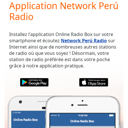
Application Network Perú
Play
Video
Radio
Play
Skip
Backward
Skip
Installez l'application Online Radio Box sur votre
Forward
smartphone et écoutez
Network Perú Radio
sur
Mute
Internet ainsi que de nombreuses autres stations
Current
de radio où que vous soyez ! Désormais, votre
Time
0:00
station de radio préférée est dans votre poche
/
grâce à notre application pratique.
Duration
-:-
Loaded
:
0.00%
Stream
Type
LIVE
Seek to
live,
currently
behind
live
LIVE
Remaining