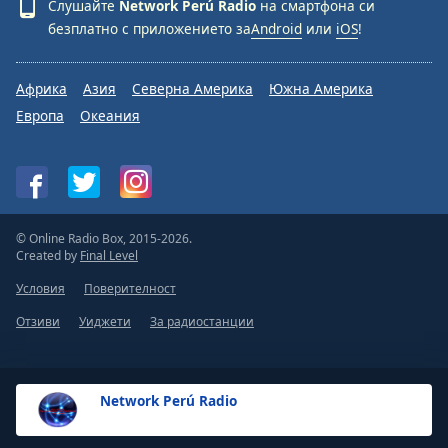
Слушайте
Network Perú Radio
на смартфона си
безплатно с приложението за
Android
или
iOS
!
Font
Family
Африка
Азия
Северна Америка
Южна Америка
Европа
Океания
Reset
Done
Close
Modal
Dialog
End
of
© Online Radio Box, 2015-2026.
dialog
Created by
Final Level
window.
Условия
Поверителност
Отзиви
Уиджети
За радиостанции
Network Perú Radio