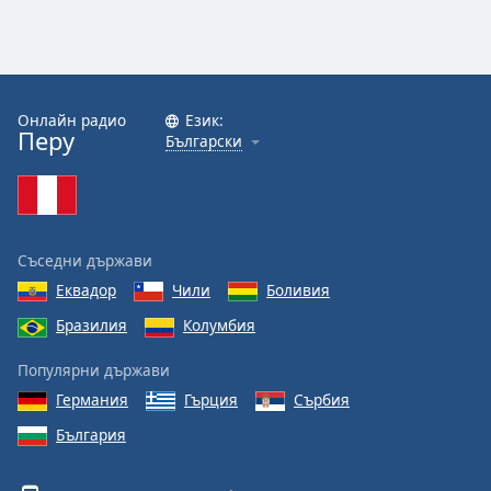
Color
Opacity
Онлайн радио
Език:
Caption
Перу
Български
Area
Background
Color
Съседни държави
Opacity
Еквадор
Чили
Боливия
Бразилия
Колумбия
Font
Size
Популярни държави
Германия
Гърция
Сърбия
Text
България
Edge
Style