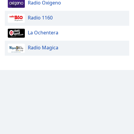
Beginning
Radio Oxigeno
of
dialog
Radio 1160
window.
Escape
La Ochentera
will
cancel
and
Radio Magica
close
the
window.
Text
Color
Opacity
Text
Background