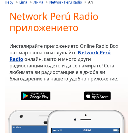
is
Перу
Lima
Лима
Network Perú Radio
Ап
loading.
Network Perú Radio
Play
Video
приложението
Play
Skip
Backward
Skip
Инсталирайте приложението Online Radio Box
Forward
на смартфона си и слушайте
Network Perú
Mute
Radio
онлайн, както и много други
Current
радиостанции където и да се намирате! Сега
Time
0:00
любимата ви радиостанция е в джоба ви
/
благодарение на нашето удобно приложение.
Duration
-:-
Loaded
:
0.00%
Stream
Type
LIVE
Seek to
live,
currently
behind
live
LIVE