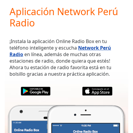
loading.
Aplicación Network Perú
Play
Video
Radio
Play
Skip
Backward
Skip
¡Instala la aplicación Online Radio Box en tu
Forward
teléfono inteligente y escucha
Network Perú
Mute
Radio
en línea, además de muchas otras
Current
estaciones de radio, donde quiera que estés!
Time
0:00
Ahora tu estación de radio favorita está en tu
/
bolsillo gracias a nuestra práctica aplicación.
Duration
-:-
Loaded
:
0.00%
Stream
Type
LIVE
Seek to
live,
currently
behind
live
LIVE