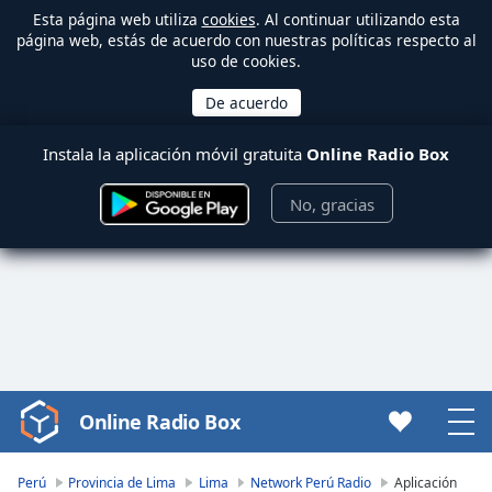
Esta página web utiliza
cookies
. Al continuar utilizando esta
página web, estás de acuerdo con nuestras políticas respecto al
uso de cookies.
Instala la aplicación móvil gratuita
Online Radio Box
No, gracias
Online Radio Box
Video
Player
is
Perú
Provincia de Lima
Lima
Network Perú Radio
Aplicación