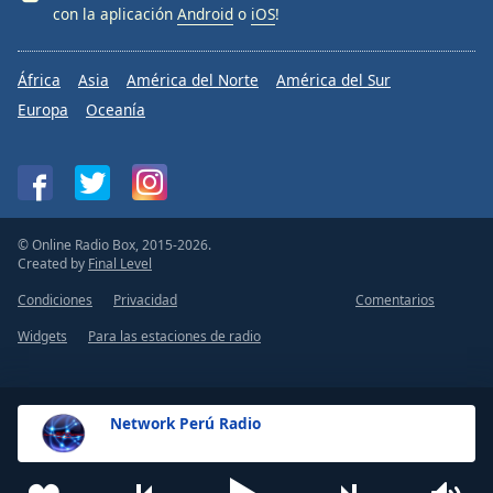
con la aplicación
Android
o
iOS
!
Font
Family
África
Asia
América del Norte
América del Sur
Europa
Oceanía
Reset
Done
Close
Modal
Dialog
End
of
© Online Radio Box, 2015-2026.
dialog
Created by
Final Level
window.
Condiciones
Privacidad
Comentarios
Widgets
Para las estaciones de radio
Network Perú Radio