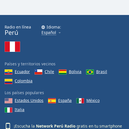
Opacity
Radio en línea
Idioma:
Caption
Perú
Español
Area
Background
Color
Países y territorios vecinos
Opacity
Ecuador
Chile
Bolivia
Brasil
Colombia
Font
Size
Los países populares
Estados Unidos
España
México
Text
Italia
Edge
Style
¡Escucha la
Network Perú Radio
gratis en tu smartphone