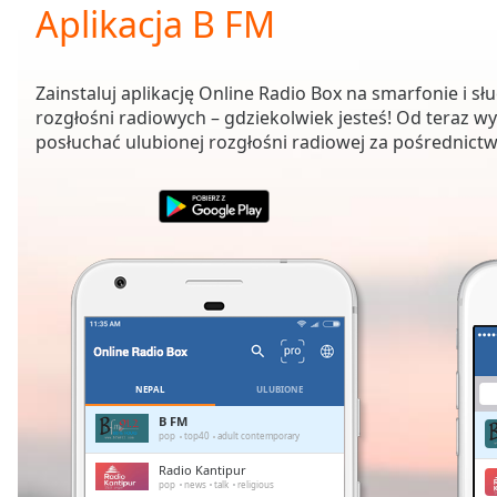
Current
Aplikacja B FM
Time
0:00
/
Duration
-:-
Zainstaluj aplikację Online Radio Box na smarfonie i sł
Loaded
:
rozgłośni radiowych – gdziekolwiek jesteś! Od teraz wy
0.00%
posłuchać ulubionej rozgłośni radiowej za pośrednictw
0:00
Stream
Type
LIVE
Seek to
live,
currently
behind
live
LIVE
Remaining
Time
-
-:-
NEPAL
ULUBIONE
1x
B FM
pop
top40
adult contemporary
Playback
Rate
Radio Kantipur
pop
news
talk
religious