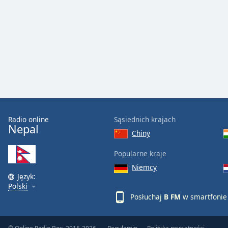
Audio
Track
Picture-
in-
Picture
Fullscreen
This
is
a
modal
window.
Radio online
Sąsiednich krajach
Nepal
Chiny
Beginning
of
Popularne kraje
dialog
Niemcy
window.
Język:
Escape
Polski
will
Posłuchaj
B FM
w smartfonie 
cancel
and
close