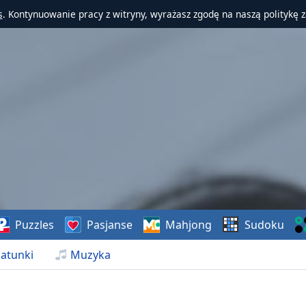
s
. Kontynuowanie pracy z witryny, wyrażasz zgodę na naszą politykę 
Puzzles
Pasjanse
Mahjong
Sudoku
atunki
Muzyka