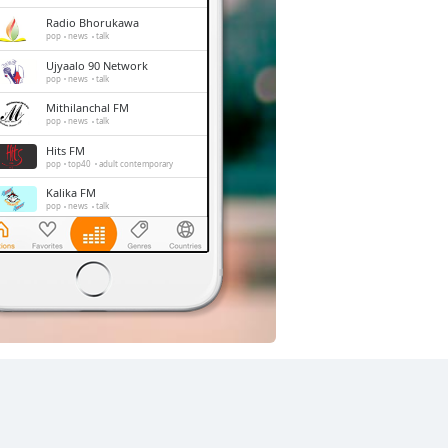
Radio Bhorukawa
pop
news
talk
Ujyaalo 90 Network
pop
news
talk
Mithilanchal FM
pop
news
talk
Hits FM
pop
top40
adult contemporary
Kalika FM
pop
news
talk
Radio Nepal
pop
news
talk
entertainment
Radio Mithila
pop
news
talk