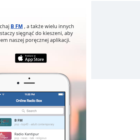
uchaj
B FM
, a także wielu innych
staczy sięgnąć do kieszeni, aby
em naszej poręcznej aplikacji.
B FM
pop
top40
adult contemporary
Radio Kantipur
pop
news
talk
religious