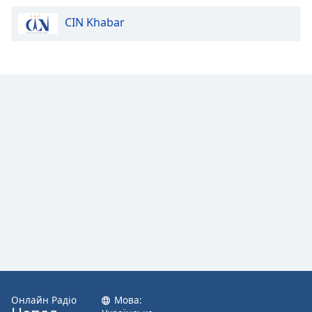
CIN Khabar
Opacity
Caption
Area
Background
Color
Opacity
Font
Size
Text
Edge
Style
Онлайн Радіо
Мова: