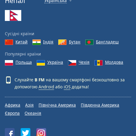
Непал
Українська
Font
Family
Reset
Сусідні країни
Done
Китай
Індія
Бутан
Бангладеш
Close
Modal
Dialog
Популярні країни
End
Польща
Україна
Чехія
Молдова
of
dialog
window.
Слухайте
B FM
на вашому смартфоні безкоштовно за
допомогою
Android
або
iOS
додатка!
Африка
Азія
Північна Америка
Південна Америка
Європа
Океанія