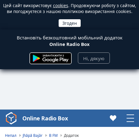
Цей сайт використовує
cookies
. Продовжуючи роботу з сайтом,
ви погоджуєтеся з нашою політикою використання cookies.
Встановіть безкоштовний мобільний додаток
Online Radio Box
Ні, дякую
Online Radio Box
Video
Player
is
Непал
Jhāpā Bajār
B FM
Додаток