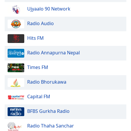
of
dialog
Ujyaalo 90 Network
window.
Escape
Radio Audio
will
cancel
Hits FM
and
close
Radio Annapurna Nepal
the
window.
Times FM
Text
Color
Radio Bhorukawa
Opacity
Capital FM
BFBS Gurkha Radio
Text
Background
Radio Thaha Sanchar
Color