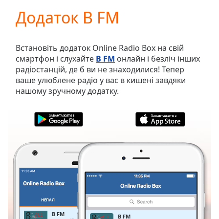
loading.
Додаток B FM
Play
Video
Play
Skip
Встановіть додаток Online Radio Box на свій
Backward
смартфон і слухайте
B FM
онлайн і безліч інших
Skip
радіостанцій, де б ви не знаходилися! Тепер
Forward
ваше улюблене радіо у вас в кишені завдяки
Mute
нашому зручному додатку.
Current
Time
0:00
/
Duration
-:-
Loaded
:
0.00%
Stream
Type
LIVE
Seek to
live,
currently
НЕПАЛ
ОБРАНЕ
behind
live
LIVE
B FM
B FM