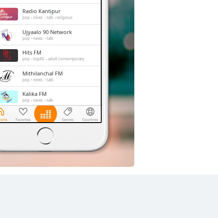
Radio Kantipur
pop
news
talk
religious
Ujyaalo 90 Network
pop
news
talk
Hits FM
pop
top40
adult contemporary
Mithilanchal FM
pop
news
talk
Kalika FM
pop
news
talk
Swadesh FM
news
talk
folk
Radio Mithila
pop
news
talk