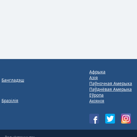
Афрыка
Азія
Бангладэш
Паўночная Амерыка
Паўднёвая Амерыка
Еўропа
Бразілія
Акіянія