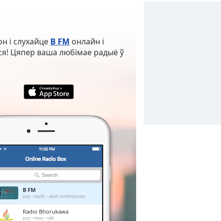
он і слухайце
B FM
онлайн і
іся! Цяпер ваша любімае радыё ў
B FM
pop
top40
adult contemporary
Radio Bhorukawa
pop
news
talk