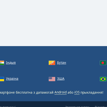
Індыя
Бутан
Украіна
ЗША
артфоне бясплатна з дапамогай
Android
або
iOS
прыкладання!