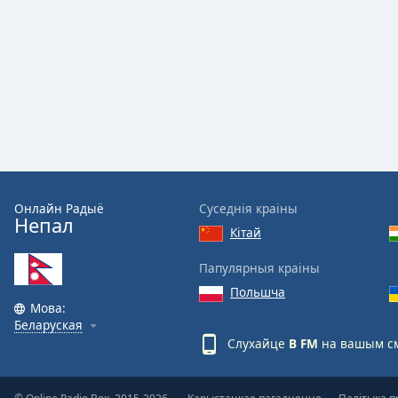
Audio
Track
Picture-
in-
Picture
Fullscreen
This
is
a
modal
window.
Онлайн Радыё
Суседнія краіны
Непал
Кітай
Beginning
of
Папулярныя краіны
dialog
Польшча
window.
Мова:
Escape
Беларуская
will
Слухайце
B FM
на вашым см
cancel
and
close