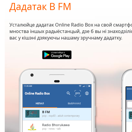
Current
Дадатак B FM
Time
0:00
/
Duration
-:-
Усталюйце дадатак Online Radio Box на свой смартф
Loaded
:
мноства іншых радыёстанцый, дзе б вы ні знаходзіл
0.00%
вас у кішэні дзякуючы нашаму зручнаму дадатку.
0:00
Stream
Type
LIVE
Seek to
live,
currently
behind
live
LIVE
Remaining
Time
-
-:-
НЕПАЛ
ВЫБРАНАЕ
1x
B FM
pop
top40
adult contemporary
Playback
Rate
Radio Bhorukawa
pop
news
talk