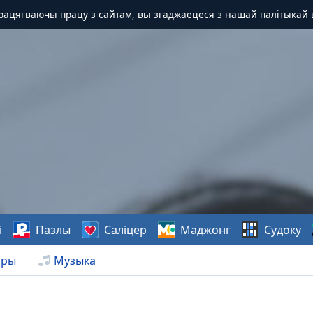
Працягваючы працу з сайтам, вы згаджаецеся з нашай палітыкай 
і
Пазлы
Саліцёр
Маджонг
Судоку
нры
Музыка