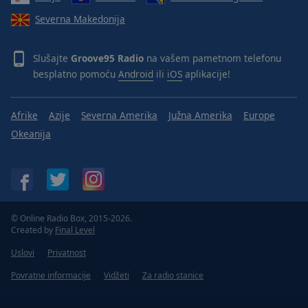
Done
Severna Makedonija
Close
Modal
Dialog
End
Slušajte
Groove95 Radio
na vašem pametnom telefonu
of
besplatno pomoću
Android
ili
iOS
aplikacije!
dialog
window.
Afrike
Azije
Severna Amerika
Južna Amerika
Europe
Okeanija
© Online Radio Box, 2015-2026.
Created by
Final Level
Uslovi
Privatnost
Povratne informacije
Vidžeti
Za radio stanice