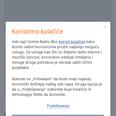
selected
Audio
Track
Picture-
Koristimo kolačiće
in-
Picture
Veb-sajt Online Radio Box
koristi kolačiće
kako
Fullscreen
bismo našim korisnicima pružili najbolju moguću
This
Instalirajte besplatnu Online Radio Box
aplikacija
uslugu. Za usluge kao što su željene radio-stanice i
is
aplikaciju na svom pametnom telefonu i slušajte
muzički žanrovi, korisnikov odeljak Omiljeno i
a
svoje omiljene radio stanice preko interneta - gde
mnoge druge potrebna je obrada vaših ličnih
modal
god da ste!
podataka.
window.
Kliknite na „Prihvatam“ da biste imali najbolji
Beginning
korisnički doživljaj našeg veb-sajta. Druga opcija je
of
da u „Podešavanja“ izaberete koje kolačiće ili
druge opcije
dialog
tehnologije želite da dozvolite.
window.
Escape
Podešavanja
will
Preporučeno