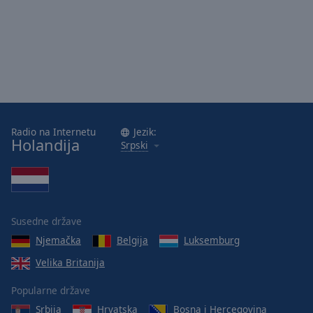
Area
Background
Color
Opacity
Font
Radio na Internetu
Jezik:
Size
Holandija
Srpski
Text
Edge
Style
Susedne države
Njemačka
Belgija
Luksemburg
Font
Family
Velika Britanija
Popularne države
Reset
Srbija
Hrvatska
Bosna i Hercegovina