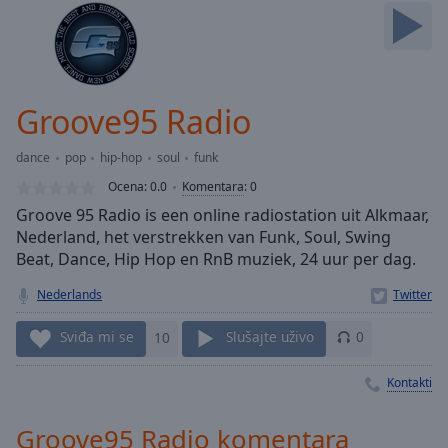
Skip
Forward
Mute
Current
Time
0:00
Groove95 Radio
/
Duration
-:-
dance
pop
hip-hop
soul
funk
Loaded
:
0.00%
Ocena:
0.0
Komentara
:
0
Stream
Groove 95 Radio is een online radiostation uit Alkmaar,
Type
LIVE
Nederland, het verstrekken van Funk, Soul, Swing
Seek to
Beat, Dance, Hip Hop en RnB muziek, 24 uur per dag.
live,
currently
Nederlands
behind
live
LIVE
Remaining
Sviđa mi se
10
Slušajte uživo
0
Time
-
-:-
Kontakti
1x
Groove95 Radio komentara