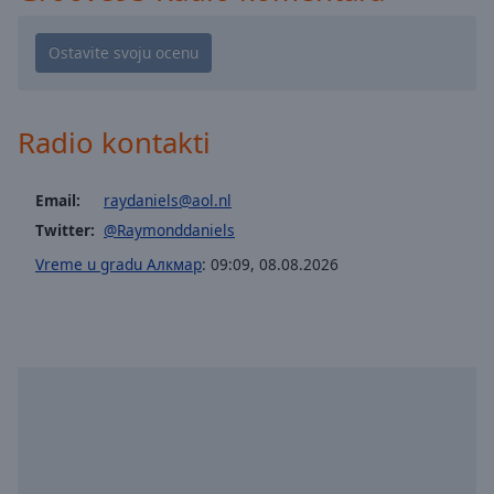
Playback
Rate
Chapters
Chapters
Radio kontakti
Descriptions
descriptions
Email:
raydaniels@aol.nl
off
,
Twitter:
@Raymonddaniels
selected
Vreme u gradu Алкмар
:
09:09
,
08.08.2026
Subtitles
subtitles
settings
,
opens
subtitles
settings
dialog
subtitles
off
,