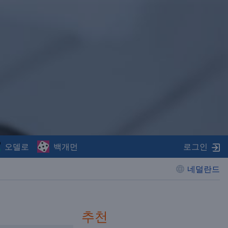
오델로
백개먼
로그인
네덜란드
추천