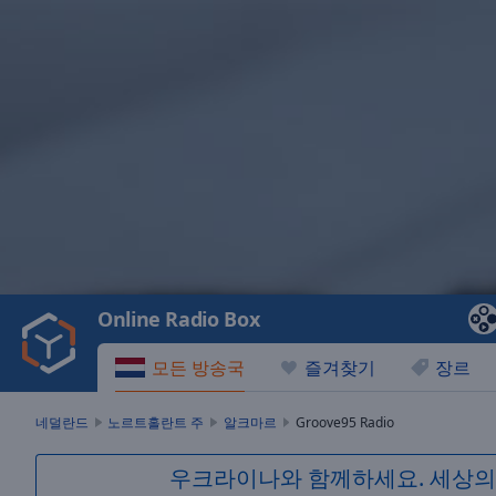
Video
Player
is
loading.
Play
Video
Online Radio Box
Play
Skip
모든 방송국
즐겨찾기
장르
Backward
Skip
Forward
네덜란드
노르트홀란트 주
알크마르
Groove95 Radio
Mute
Current
우크라이나와 함께하세요. 세상의
Time
0:00