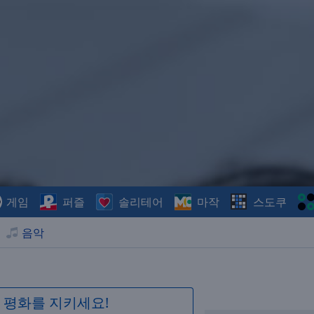
게임
퍼즐
솔리테어
마작
스도쿠
음악
 평화를 지키세요!