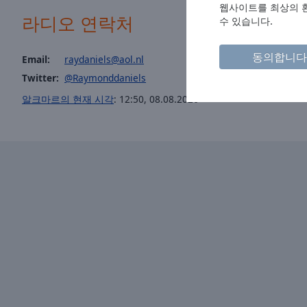
Chapters
웹사이트를 최상의 환
라디오 연락처
수 있습니다.
Descriptions
descriptions
동의합니다
Email:
raydaniels@aol.nl
off
,
Twitter:
@Raymonddaniels
selected
알크마르의 현재 시각
:
12:50
,
08.08.2026
Subtitles
subtitles
settings
,
opens
subtitles
settings
dialog
subtitles
off
,
selected
Audio
Track