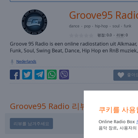
/
Duration
-:-
Groove95 Radi
Loaded
:
0.00%
dance
pop
hip-hop
soul
funk
0:00
평점:
0.0
리뷰
:
0
Stream
Type
Groove 95 Radio is een online radiostation uit Alkmaar
LIVE
Funk, Soul, Swing Beat, Dance, Hip Hop en RnB muziek,
Seek to
live,
currently
Nederlands
behind
live
LIVE
좋아
Remaining
Time
-
-:-
1x
Groove95 Radio 리뷰
쿠키를 사용
Playback
Rate
Online Radio Box
음악 장르, 사용자의
Chapters