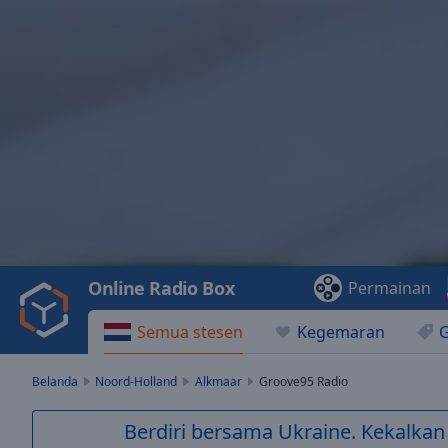
Video
Player
is
loading.
Play
Video
Online Radio Box
Permainan
Play
Skip
Semua stesen
Kegemaran
Backward
Skip
Forward
Belanda
Noord-Holland
Alkmaar
Groove95 Radio
Mute
Current
Berdiri bersama Ukraine. Kekalkan
Time
0:00