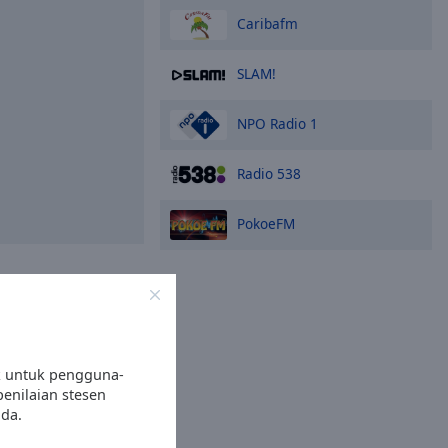
Caribafm
SLAM!
NPO Radio 1
Radio 538
PokoeFM
ne Radio Box yang
ar stesen radio
ara dalam talian –
anda berada!
k untuk pengguna-
enilaian stesen
da.
 lain