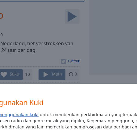
o
:
0
, Nederland, het verstrekken van
 24 uur per dag.
Suka
10
Main
0
Kenalan
Pasang
aplikasi
Onli
percuma dan deng
gunakan Kuki
kegemaran anda sec
di mana jua 
menggunakan kuki
untuk memberikan perkhidmatan yang terbai
esen radio dan genre muzik yang dipilih, Kegemaran pengguna, p
erkhidmatan yang lain memerlukan pemprosesan data peribadi an
pilihan