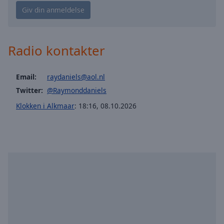
Playback
Rate
Chapters
Chapters
Radio kontakter
Descriptions
Email:
raydaniels@aol.nl
descriptions
Twitter:
@Raymonddaniels
off
,
Klokken i Alkmaar
:
18:16
,
08.10.2026
selected
Subtitles
subtitles
settings
,
opens
subtitles
settings
dialog
subtitles
off
,