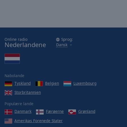
Area
Background
Color
Opacity
Online radio
Sprog:
Nederlandene
Dansk
Font
Size
Text
Nabolande
Edge
Style
Tyskland
Belgien
Luxembourg
Storbritannien
Font
Populære lande
Family
Danmark
Færøerne
Grønland
Amerikas Forenede Stater
Reset