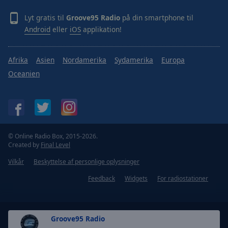
Done
Close
Lyt gratis til
Groove95 Radio
på din smartphone til
Modal
Android
eller
iOS
applikation!
Dialog
End
of
Afrika
Asien
Nordamerika
Sydamerika
Europa
dialog
Oceanien
window.
© Online Radio Box, 2015-2026.
Created by
Final Level
Vilkår
Beskyttelse af personlige oplysninger
Feedback
Widgets
For radiostationer
Groove95 Radio