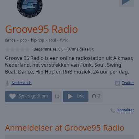
Skip
Forward
Mute
Current
Groove95 Radio
Time
0:00
/
dance
pop
hip-hop
soul
funk
Duration
-:-
Bedømmelse:
0.0
Anmeldelser
:
0
Loaded
:
Groove 95 Radio is een online radiostation uit Alkmaar,
0.00%
Nederland, het verstrekken van Funk, Soul, Swing
Stream
Beat, Dance, Hip Hop en RnB muziek, 24 uur per dag.
Type
LIVE
Seek to
Nederlands
live,
currently
behind
Synes godt om
10
Live
0
live
LIVE
Remaining
Kontakter
Time
-
-:-
Anmeldelser af Groove95 Radio
1x