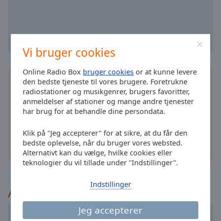
selected
Audio
Track
Vi bruger cookies
Picture-
in-
Picture
Online Radio Box
bruger cookies
or at kunne levere
Installer den gratis Online Radio Box
applikation
den bedste tjeneste til vores brugere. Foretrukne
Fullscreen
This
radiostationer og musikgenrer, brugers favoritter,
på din smartphone, og lyt til dine foretrukne
anmeldelser af stationer og mange andre tjenester
is
radiostationer online – uanset hvor du er!
har brug for at behandle dine persondata.
a
modal
Klik på "Jeg accepterer" for at sikre, at du får den
window.
bedste oplevelse, når du bruger vores websted.
andre muligheder
Alternativt kan du vælge, hvilke cookies eller
Beginning
teknologier du vil tillade under "Indstillinger".
of
dialog
Indstillinger
Anbefalet
window.
Escape
Jeg accepterer
will
Sky Radio