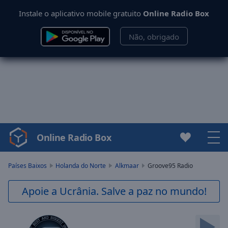
Instale o aplicativo mobile gratuito
Online Radio Box
Não, obrigado
Online Radio Box
Video
Player
is
Países Baixos
Holanda do Norte
Alkmaar
Groove95 Radio
loading.
Play
Apoie a Ucrânia. Salve a paz no mundo!
Video
Play
Skip
Backward