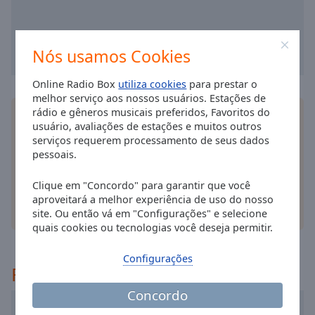
selected
Audio
Nós usamos Cookies
Track
Picture-
Online Radio Box
utiliza cookies
para prestar o
in-
melhor serviço aos nossos usuários. Estações de
Picture
rádio e gêneros musicais preferidos, Favoritos do
Instale o
aplicativo
Online Radio Box gratuito para
Fullscreen
usuário, avaliações de estações e muitos outros
This
o seu smartphone e ouça as suas estações de
serviços requerem processamento de seus dados
is
rádio favoritas online - onde quer que você esteja!
pessoais.
a
modal
Clique em "Concordo" para garantir que você
window.
aproveitará a melhor experiência de uso do nosso
outras opções
site. Ou então vá em "Configurações" e selecione
Beginning
quais cookies ou tecnologias você deseja permitir.
of
dialog
Configurações
Recomendado
window.
Escape
Concordo
will
Caribafm