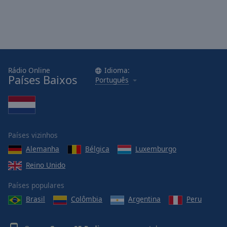
Area
Background
Color
Opacity
Rádio Online
Idioma:
Países Baixos
Português
Font
Size
Text
Países vizinhos
Edge
Style
Alemanha
Bélgica
Luxemburgo
Reino Unido
Font
Países populares
Family
Brasil
Colômbia
Argentina
Peru
Reset