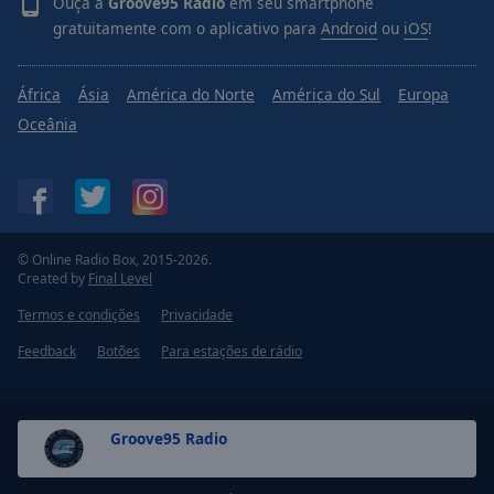
Ouça a
Groove95 Radio
em seu smartphone
Done
gratuitamente com o aplicativo para
Android
ou
iOS
!
Close
Modal
Dialog
End
África
Ásia
América do Norte
América do Sul
Europa
of
Oceânia
dialog
window.
© Online Radio Box, 2015-2026.
Created by
Final Level
Termos e condições
Privacidade
Feedback
Botões
Para estações de rádio
Groove95 Radio