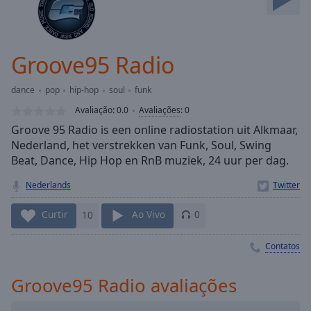
Skip
Forward
Mute
Current
Groove95 Radio
Time
0:00
/
dance
pop
hip-hop
soul
funk
Duration
-:-
Avaliação:
0.0
Avaliações
:
0
Loaded
:
Groove 95 Radio is een online radiostation uit Alkmaar,
0.00%
Nederland, het verstrekken van Funk, Soul, Swing
Stream
Beat, Dance, Hip Hop en RnB muziek, 24 uur per dag.
Type
LIVE
Seek to
Nederlands
live,
currently
behind
Curtir
10
Ao Vivo
0
live
LIVE
Remaining
Contatos
Time
-
-:-
Groove95 Radio avaliações
1x