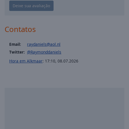
Playback
Rate
Chapters
Chapters
Contatos
Descriptions
Email:
raydaniels@aol.nl
descriptions
Twitter:
@Raymonddaniels
off
,
Hora em Alkmaar
:
17:10
,
08.07.2026
selected
Subtitles
subtitles
settings
,
opens
subtitles
settings
dialog
subtitles
off
,