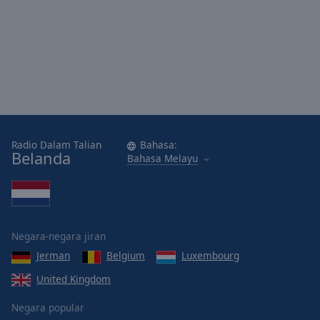
Area
Background
Color
Opacity
Font
Size
Radio Dalam Talian
Bahasa:
Belanda
Bahasa Melayu
Text
Edge
Style
Negara-negara jiran
Font
Jerman
Belgium
Luxembourg
Family
United Kingdom
Negara popular
Reset