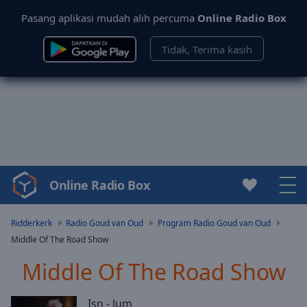
Pasang aplikasi mudah alih percuma
Online Radio Box
Tidak, Terima kasih
Online Radio Box
Video
Player
is
Ridderkerk
Radio Goud van Oud
Program Radio Goud van Oud
loading.
Middle Of The Road Show
Play
Video
Middle Of The Road Show
Play
Skip
Isn - Jum
Backward