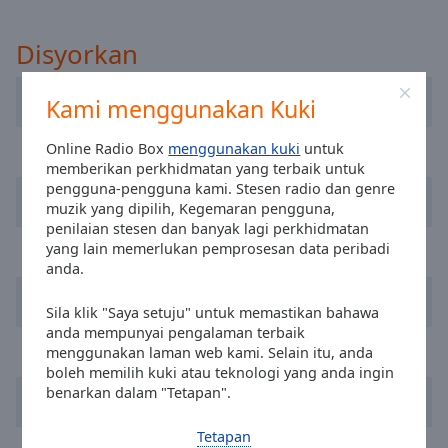
selected
Disyorkan
Audio
Track
Sky Radio
Kami menggunakan Kuki
Picture-
in-
Picture
Online Radio Box
menggunakan kuki
untuk
Q-Music Limburg
Fullscreen
memberikan perkhidmatan yang terbaik untuk
This
pengguna-pengguna kami. Stesen radio dan genre
Radio Decibel
is
muzik yang dipilih, Kegemaran pengguna,
penilaian stesen dan banyak lagi perkhidmatan
a
yang lain memerlukan pemprosesan data peribadi
SLAM!
modal
anda.
window.
Radio 10
Sila klik "Saya setuju" untuk memastikan bahawa
Beginning
anda mempunyai pengalaman terbaik
of
Radio 538
menggunakan laman web kami. Selain itu, anda
dialog
boleh memilih kuki atau teknologi yang anda ingin
window.
benarkan dalam "Tetapan".
Nova Classic Rock
Escape
will
Tetapan