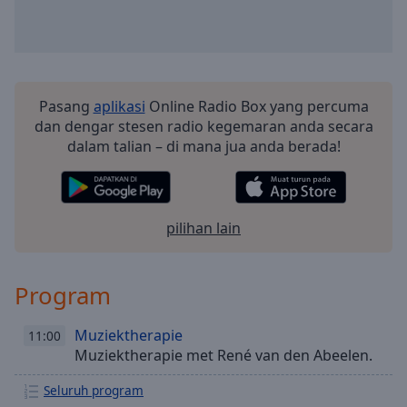
Playback
Rate
Chapters
Chapters
Pasang
aplikasi
Online Radio Box yang percuma
Descriptions
dan dengar stesen radio kegemaran anda secara
dalam talian – di mana jua anda berada!
descriptions
off
,
selected
pilihan lain
Subtitles
subtitles
settings
,
Program
opens
subtitles
Muziektherapie
11:00
settings
Muziektherapie met René van den Abeelen.
dialog
subtitles
Seluruh program
off
,