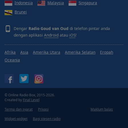
Indonesia
Malaysia
Singapura
Done
Close
Brunei
Modal
Dialog
End
Dengar
Radio Goud van Oud
di telefon pintar anda
of
dengan aplikasi
Android
atau
iOS
!
dialog
window.
Afrika
Asia
Amerika Utara
Amerika Selatan
Eropah
Oceania
© Online Radio Box, 2015-2026.
Created by
Final Level
Terma dan syarat
Privasi
Maklum balas
Widget-widget
Bagi stesen radio