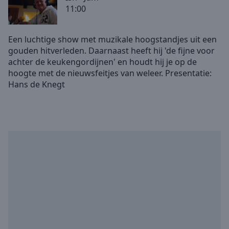
11:00
Skip
Forward
Mute
Een luchtige show met muzikale hoogstandjes uit een
Current
gouden hitverleden. Daarnaast heeft hij 'de fijne voor
Time
0:00
achter de keukengordijnen' en houdt hij je op de
/
hoogte met de nieuwsfeitjes van weleer. Presentatie:
Duration
-:-
Loaded
:
0.00%
Stream
Type
LIVE
Seek to
live,
currently
behind
live
LIVE
Remaining
Time
-
-:-
1x