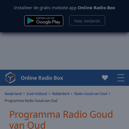
Installeer de gratis mobiele app
Online Radio Box
Nee, bedankt
Online Radio Box
Video
Player
is
Nederland
Zuid-Holland
Ridderkerk
Radio Goud van Oud
loading.
Programma Radio Goud van Oud
Play
Video
Programma Radio Goud
Play
van Oud
Skip
Backward