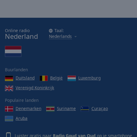
Area
Background
Color
Online radio
Taal:
Opacity
Nederland
Nederlands
Font
Size
Buurlanden
Text
Duitsland
België
Luxemburg
Edge
Verenigd Koninkrijk
Style
Populaire landen
Font
Denemarken
Suriname
Curaçao
Family
Aruba
Reset
Luister gratis naar
Radio Goud van Oud
op je smartphone