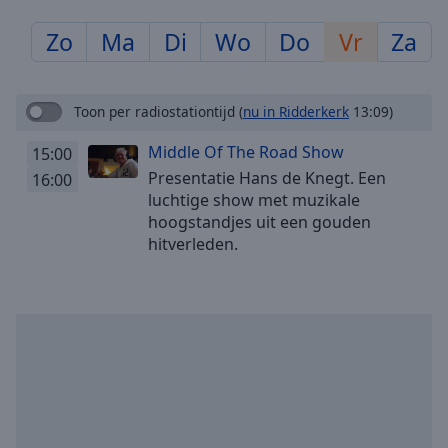
Skip
Forward
Zo
Ma
Di
Wo
Do
Vr
Za
Mute
Current
Time
0:00
Toon per radiostationtijd
(
nu in Ridderkerk
13:09)
/
Duration
-:-
Middle Of The Road Show
15:00
Loaded
:
Presentatie Hans de Knegt. Een
16:00
0.00%
luchtige show met muzikale
Stream
hoogstandjes uit een gouden
Type
LIVE
hitverleden.
Seek to
live,
currently
behind
live
LIVE
Remaining
Time
-
-:-
1x