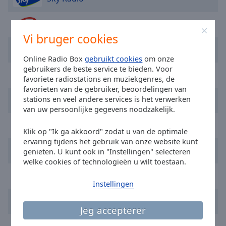
selected
Q-Music Limburg
Audio
Vi bruger cookies
Track
Radio Decibel
Picture-
Online Radio Box
gebruikt cookies
om onze
in-
gebruikers de beste service te bieden. Voor
Picture
SLAM!
favoriete radiostations en muziekgenres, de
Fullscreen
favorieten van de gebruiker, beoordelingen van
This
Radio 10
stations en veel andere services is het verwerken
is
van uw persoonlijke gegevens noodzakelijk.
a
Radio 538
modal
Klik op "Ik ga akkoord" zodat u van de optimale
window.
ervaring tijdens het gebruik van onze website kunt
Nova Classic Rock
genieten. U kunt ook in "Instellingen" selecteren
Beginning
welke cookies of technologieën u wilt toestaan.
of
Radio Caroline 319 Gold
dialog
Instellingen
window.
Radio JND
Escape
Jeg accepterer
will
Dancegroove Radio