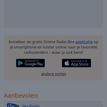
Playback
Rate
Chapters
Chapters
Descriptions
descriptions
Installeer de gratis Online Radio Box
applicatie
op
off
,
je smartphone en luister online naar je favoriete
selected
radiozenders – waar je ook bent!
Subtitles
subtitles
andere opties
settings
,
opens
subtitles
settings
Aanbevolen
dialog
subtitles
off
,
Sky Radio